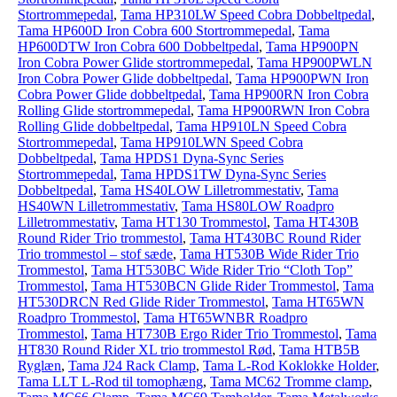
Stortrommepedal
,
Tama HP310LW Speed Cobra Dobbeltpedal
,
Tama HP600D Iron Cobra 600 Stortrommepedal
,
Tama
HP600DTW Iron Cobra 600 Dobbeltpedal
,
Tama HP900PN
Iron Cobra Power Glide stortrommepedal
,
Tama HP900PWLN
Iron Cobra Power Glide dobbeltpedal
,
Tama HP900PWN Iron
Cobra Power Glide dobbeltpedal
,
Tama HP900RN Iron Cobra
Rolling Glide stortrommepedal
,
Tama HP900RWN Iron Cobra
Rolling Glide dobbeltpedal
,
Tama HP910LN Speed Cobra
Stortrommepedal
,
Tama HP910LWN Speed Cobra
Dobbeltpedal
,
Tama HPDS1 Dyna-Sync Series
Stortrommepedal
,
Tama HPDS1TW Dyna-Sync Series
Dobbeltpedal
,
Tama HS40LOW Lilletrommestativ
,
Tama
HS40WN Lilletrommestativ
,
Tama HS80LOW Roadpro
Lilletrommestativ
,
Tama HT130 Trommestol
,
Tama HT430B
Round Rider Trio trommestol
,
Tama HT430BC Round Rider
Trio trommestol – stof sæde
,
Tama HT530B Wide Rider Trio
Trommestol
,
Tama HT530BC Wide Rider Trio “Cloth Top”
Trommestol
,
Tama HT530BCN Glide Rider Trommestol
,
Tama
HT530DRCN Red Glide Rider Trommestol
,
Tama HT65WN
Roadpro Trommestol
,
Tama HT65WNBR Roadpro
Trommestol
,
Tama HT730B Ergo Rider Trio Trommestol
,
Tama
HT830 Round Rider XL trio trommestol Rød
,
Tama HTB5B
Ryglæn
,
Tama J24 Rack Clamp
,
Tama L-Rod Koklokke Holder
,
Tama LLT L-Rod til tomophæng
,
Tama MC62 Tromme clamp
,