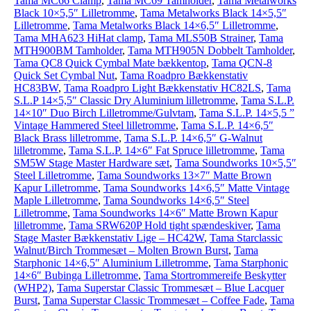
Tama MC66 Clamp
,
Tama MC69 Tamholder
,
Tama Metalworks
Black 10×5,5″ Lilletromme
,
Tama Metalworks Black 14×5,5″
Lilletromme
,
Tama Metalworks Black 14×6,5″ Lilletromme
,
Tama MHA623 HiHat clamp
,
Tama MLS50B Strainer
,
Tama
MTH900BM Tamholder
,
Tama MTH905N Dobbelt Tamholder
,
Tama QC8 Quick Cymbal Mate bækkentop
,
Tama QCN-8
Quick Set Cymbal Nut
,
Tama Roadpro Bækkenstativ
HC83BW
,
Tama Roadpro Light Bækkenstativ HC82LS
,
Tama
S.L.P 14×5,5″ Classic Dry Aluminium lilletromme
,
Tama S.L.P.
14×10″ Duo Birch Lilletromme/Gulvtam
,
Tama S.L.P. 14×5,5 ”
Vintage Hammered Steel lilletromme
,
Tama S.L.P. 14×6,5″
Black Brass lilletromme
,
Tama S.L.P. 14×6,5″ G-Walnut
lilletromme
,
Tama S.L.P. 14×6″ Fat Spruce lilletromme
,
Tama
SM5W Stage Master Hardware sæt
,
Tama Soundworks 10×5,5″
Steel Lilletromme
,
Tama Soundworks 13×7″ Matte Brown
Kapur Lilletromme
,
Tama Soundworks 14×6,5″ Matte Vintage
Maple Lilletromme
,
Tama Soundworks 14×6,5″ Steel
Lilletromme
,
Tama Soundworks 14×6″ Matte Brown Kapur
lilletromme
,
Tama SRW620P Hold tight spændeskiver
,
Tama
Stage Master Bækkenstativ Lige – HC42W
,
Tama Starclassic
Walnut/Birch Trommesæt – Molten Brown Burst
,
Tama
Starphonic 14×6,5″ Aluminium Lilletromme
,
Tama Starphonic
14×6″ Bubinga Lilletromme
,
Tama Stortrommereife Beskytter
(WHP2)
,
Tama Superstar Classic Trommesæt – Blue Lacquer
Burst
,
Tama Superstar Classic Trommesæt – Coffee Fade
,
Tama