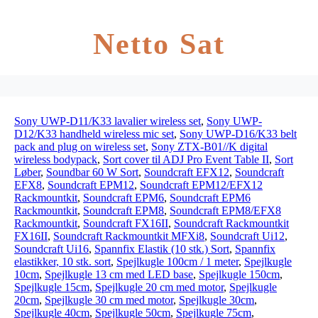
Netto Sat
Sony UWP-D11/K33 lavalier wireless set
,
Sony UWP-
D12/K33 handheld wireless mic set
,
Sony UWP-D16/K33 belt
pack and plug on wireless set
,
Sony ZTX-B01//K digital
wireless bodypack
,
Sort cover til ADJ Pro Event Table II
,
Sort
Løber
,
Soundbar 60 W Sort
,
Soundcraft EFX12
,
Soundcraft
EFX8
,
Soundcraft EPM12
,
Soundcraft EPM12/EFX12
Rackmountkit
,
Soundcraft EPM6
,
Soundcraft EPM6
Rackmountkit
,
Soundcraft EPM8
,
Soundcraft EPM8/EFX8
Rackmountkit
,
Soundcraft FX16II
,
Soundcraft Rackmountkit
FX16II
,
Soundcraft Rackmountkit MFXi8
,
Soundcraft Ui12
,
Soundcraft Ui16
,
Spannfix Elastik (10 stk.) Sort
,
Spannfix
elastikker, 10 stk. sort
,
Spejlkugle 100cm / 1 meter
,
Spejlkugle
10cm
,
Spejlkugle 13 cm med LED base
,
Spejlkugle 150cm
,
Spejlkugle 15cm
,
Spejlkugle 20 cm med motor
,
Spejlkugle
20cm
,
Spejlkugle 30 cm med motor
,
Spejlkugle 30cm
,
Spejlkugle 40cm
,
Spejlkugle 50cm
,
Spejlkugle 75cm
,