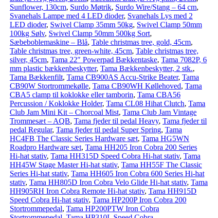
Sunflower, 130cm
,
Surdo Møtrik
,
Surdo Wire/Stang – 64 cm
,
Svanehals Lampe med 4 LED dioder
,
Svanehals Lys med 2
LED dioder
,
Swivel Clamp 35mm 50kg
,
Swivel Clamp 50mm
100kg Sølv
,
Swivel Clamp 50mm 500kg Sort
,
Sæbeboblemaskine – Blå
,
Table christmas tree, gold, 45cm
,
Table christmas tree, green-white, 45cm
,
Table christmas tree,
silver, 45cm
,
Tama 22″ Powerpad Bækkentaske
,
Tama 7082P, 6
mm plastic bækkenbeskytter
,
Tama Bækkenbeskytter, 2 stk.
,
Tama Bækkenfilt
,
Tama CB900AS Accu-Strike Beater
,
Tama
CB90W Stortrommekølle
,
Tama CB90WH Køllehoved
,
Tama
CBA5 clamp til koklokke eller tamborin
,
Tama CBA56
Percussion / Koklokke Holder
,
Tama CL08 Hihat Clutch
,
Tama
Club Jam Mini Kit – Chorcoal Mist
,
Tama Club Jam Vintage
Trommesæt – AQB
,
Tama fjeder til pedal Heavy
,
Tama fjeder til
pedal Regular
,
Tama fjeder til pedal Super Spring
,
Tama
HC4FB The Classic Series Hardware sæt
,
Tama HG5WN
Roadpro Hardware sæt
,
Tama HH205 Iron Cobra 200 Series
Hi-hat stativ
,
Tama HH315D Speed Cobra Hi-hat stativ
,
Tama
HH45W Stage Master Hi-hat stativ
,
Tama HH55F The Classic
Series Hi-hat stativ
,
Tama HH605 Iron Cobra 600 Series Hi-hat
stativ
,
Tama HH805D Iron Cobra Velo Glide Hi-hat stativ
,
Tama
HH905RH Iron Cobra Remote Hi-hat stativ
,
Tama HH915D
Speed Cobra Hi-hat stativ
,
Tama HP200P Iron Cobra 200
Stortrommepedal
,
Tama HP200PTW Iron Cobra
Stortrommepedal
,
Tama HP310L Speed Cobra