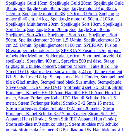
Spejlkugle Guld 15cm
,
Spejlkugle Guld 20cm
,
Spejlkugle Guld
30cm
,
Spejlkugle Guld 40cm
,
Spejlkugle motor 3Kg. 30cm.
1,5/min
,
Spejlkugle motor til 3Kg. 30cm. 3.0/min
,
Spejlkugle
motor til 40 cm. / 4 kg.
,
Spejlkugle motor til 50cm. / 10Kg.
,
Spejlkugle Multifarvet 20cm
,
Spejlkugle Sort 10cm
,
Spejlkugle
Sort 15cm
,
Spejlkugle Sort 20cm
,
Spejlkugle Sort 30cm
,
Spejlkugle Sort 40cm
,
Spejlkugle Sort 5 cm
,
Spejlkugle Sort
50cm
,
Spejlkuglemotor 20 cm 1,5 U/min
,
Spejlkuglemotor 20
cm 2,5 U/min
,
Spejlkuglemotor til 60 cm
,
SPERIAN Fusion –
Ørepropper m/beholder Lille
,
SPERIAN Fusion – Ørepropper
m/beholder Medium
,
Spider plant, 60cm
,
Spot med farvehjul til
spejlkugle
,
Spraylim 400 ml.
,
Spraylim 500 ml dåse
,
Stagg
Gigbag til Ukulele, concert
,
Stanton Moore – Take It To The
Street DVD
,
Star made of snow matting, 41cm, flame retardent
B1
,
Stativ Hoved 8 kg
,
Stempel med blæk Fødder
,
Stempel med
blæk Glad smiley
,
Stempel med blæk Sur smiley
,
Stempelpude
,
Steve Gadd – Up Close DVD
,
Stofmaling sæt 5 x 50 ml
,
Strøm
Forlænger Kabel CEE 16 Amp Han til CEE 16 Amp Hun 1.5
meter
,
Strøm Forlænger Kabel IEC Han til Schuko Hun 1,5
meter
,
Strøm Forlænger Kabel Schuko 3×2,5mm 15 meter
,
Strøm Forlænger Kabel Schuko 3×2,5mm 20 meter
,
Strøm
Forlænger Kabel Schuko 3×2,5mm 3 meter
,
Strøm Stik IEC
Apparat Han (10 stk.)
,
Strøm Stik IEC Apparat Hun (1 stk.)
,
Strøm stikdåse m/3 schuko udtag
,
Strøm stikdåse m/6 schuko
udtag
,
Strøm stikdåse med 3 DK udtag og DK Han tilslutning 1