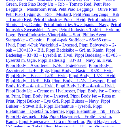
Green
,
Petit Piao Body l/æ – Rib – Tomato Red
,
Petit Piao
Leggings – Mushroom Print
,
Petit Piao Leggings – Olive Print
,
Petit Piao Leggings – Rib – Mustard
,
Petit Piao Leggings – Rib
– Tomato Red
,
Petrol Industries Polo – Hvid
,
Petrol Industries
Shorts – Lys Denim
,
Petrol Industries Sweatpants – Navy
,
Petrol
Industries Sweatshirt – Navy
,
Petrol Industries T-shirt – Hvid m.
Logo
,
Petrol Industries Vinterjakke – Sort
,
Philips Avent
Startpakke – Classic+
,
Pippi 4-pak Stofbleer – 65×65 cm –
Hvid
,
Pippi 4-Pak Vaskeklud – Lyserød
,
Pippi Babysvøb – 2-
pak – 130×130 – Blå
,
Pippi Badekåbe – Grå m. Kanin
,
Pippi
Badeslag – 83×83 – Lyseblå m. Hval
,
Pippi Badeslag – 83×83 –
Lyserød m. Ugle
,
Pippi Badeslag – 83×83 – Navy m. Hval
,
Pippi Body – Assorteret – K/Æ – Pige/Farvet
,
Pippi Body –
Assorteret – L/Æ – Pige
,
Pippi Body – Basic – K/Æ – Hvid
,
Pippi Body – Basic – L/Æ – Hvid
,
Pippi Body – L/Æ – Hvid
,
Pippi Body – U/Æ – Blå
,
Pippi Body – U/Æ – Lyserød
,
Pippi
Body K/Æ – 4-pak – Hvid
,
Pippi Body L/Æ – 4-pak – Hvid
,
Pippi Body l/æ – Creme m. Hvalrosser
,
Pippi Body l/æ – Creme
m. Print
,
Pippi Body l/æ – Lyserød
,
Pippi Body l/æ – Rosa m.
Print
,
Pippi Bukser – Lys Grå
,
Pippi Bukser – Navy
,
Pippi
Bukser – Støvet Blå
,
Pippi Elefanthue – lyseblå
,
Pippi
Elefanthue – Lyseblå m. Stjerner
,
Pippi Elefanthue – rib – Hvid
,
Pippi Hagesmæk – Blå
,
Pippi Hagesmæk – Frotté – Grå m.
Kanin
,
Pippi Hagesmæk – Grå m. Storebror
,
Pippi Hagesmæk –
Gråmeleret m. Tekst
,
Pippi Hagesmæk – Lilla m. Storesøster
,