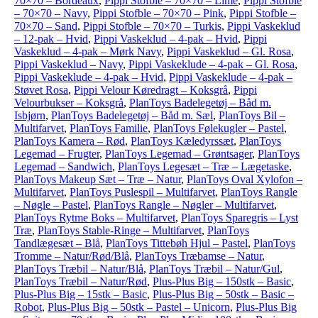
70×70 – Bordeaux
,
Pippi Stofble – 70×70 – Lime
,
Pippi Stofble
– 70×70 – Navy
,
Pippi Stofble – 70×70 – Pink
,
Pippi Stofble –
70×70 – Sand
,
Pippi Stofble – 70×70 – Turkis
,
Pippi Vaskeklud
– 12-pak – Hvid
,
Pippi Vaskeklud – 4-pak – Hvid
,
Pippi
Vaskeklud – 4-pak – Mørk Navy
,
Pippi Vaskeklud – Gl. Rosa
,
Pippi Vaskeklud – Navy
,
Pippi Vaskeklude – 4-pak – Gl. Rosa
,
Pippi Vaskeklude – 4-pak – Hvid
,
Pippi Vaskeklude – 4-pak –
Støvet Rosa
,
Pippi Velour Køredragt – Koksgrå
,
Pippi
Velourbukser – Koksgrå
,
PlanToys Badelegetøj – Båd m.
Isbjørn
,
PlanToys Badelegetøj – Båd m. Sæl
,
PlanToys Bil –
Multifarvet
,
PlanToys Familie
,
PlanToys Følekugler – Pastel
,
PlanToys Kamera – Rød
,
PlanToys Kæledyrssæt
,
PlanToys
Legemad – Frugter
,
PlanToys Legemad – Grøntsager
,
PlanToys
Legemad – Sandwich
,
PlanToys Legesæt – Træ – Lægetaske
,
PlanToys Makeup Sæt – Træ – Natur
,
PlanToys Oval Xylofon –
Multifarvet
,
PlanToys Puslespil – Multifarvet
,
PlanToys Rangle
– Nøgle – Pastel
,
PlanToys Rangle – Nøgler – Multifarvet
,
PlanToys Rytme Boks – Multifarvet
,
PlanToys Sparegris – Lyst
Træ
,
PlanToys Stable-Ringe – Multifarvet
,
PlanToys
Tandlægesæt – Blå
,
PlanToys Tittebøh Hjul – Pastel
,
PlanToys
Tromme – Natur/Rød/Blå
,
PlanToys Træbamse – Natur
,
PlanToys Træbil – Natur/Blå
,
PlanToys Træbil – Natur/Gul
,
PlanToys Træbil – Natur/Rød
,
Plus-Plus Big – 150stk – Basic
,
Plus-Plus Big – 15stk – Basic
,
Plus-Plus Big – 50stk – Basic –
Robot
,
Plus-Plus Big – 50stk – Pastel – Unicorn
,
Plus-Plus Big