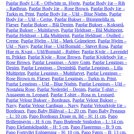
Papfar Body L/Æ – Offwhite m. Hjerte
,
Papfar Body l/æ – Rib
– Rødbrun
,
Papfar Body l/æ – Rose Brown
,
Papfar Body l/æ –
Turkis m. Print
,
Papfar Body l/æ – Uld – Blue Nights
,
Papfar
Body l/æ – Uld – Cerise
,
Papfar Bukser – Blommelilla m.
Flæser
,
Papfar Bukser – Blå Denim
,
Papfar Bukser – Koksgrå
,
Papfar Bukser – Multifarvet
,
Papfar Heldragt – Blå Multiprint
,
Papfar Heldragt – Lilla Multiprint
,
Papfar Heldragt – Quilted –
Creme
,
Papfar Hjelm – Uld – Mørk Gråmeleret
,
Papfar Hjelm –
Uld – Navy
,
Papfar Hue – Uld/Bomuld – Støvet Rosa
,
Papfar
Hue m. Kvast – Uld/Bomuld – Rubber
,
Papfar Kjole – Lavendel
m. Prikker
,
Papfar Kjole – Rose Brown
,
Papfar Kjolebody l/æ –
Rose Brown
,
Papfar Leggings – Army Grøn
,
Papfar Leggings –
Denim
,
Papfar Leggings – Denimblå
,
Papfar Leggings – Lilla
Multiprint
,
Papfar Leggings – Multifarvet
,
Papfar Leggings –
Rose Brown m. Flæser
,
Papfar Leggings – Turkis m. Print
,
Papfar Leggings – Uld – Blue Nights
,
Papfar Leggings – Uld –
Nostalgia Rose
,
Papfar Nederdel – Denim
,
Papfar T-shirt –
Aquagrøn m. Leopard
,
Papfar T-shirt – Rosa m. Leopard
,
Papfar Velour Bukser – Bordeaux
,
Papfar Velour Bukser –
Navy
,
Papfar Velour Cardigan – Navy
,
Papfar Velourkjole l/æ –
Bordeaux
,
Papo Baby Blåhval – L: 20 cm
,
Papo Baby Pegasus
– L: 10 cm
,
Papo Bordeaux Drage m. Ild – H: 11 cm
,
Papo
Brillepingvin – H: 6 cm
,
Papo Brølende Smilodon – L: 14 cm
,
Papo Elefantskilpadde – H: 5 cm
,
Papo Flagermus – B: 9 cm
,
Papo Fortryllet Enhjørning – H: 10 cm
,
Papo Fønix – B: 13 cm
,