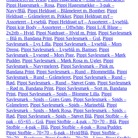
Pippi Hagesmæk – Rosa
,
Pippi Hagesmække – 3-pak –
Navy/Blå
,
Pippi Heldragt – Blåmeleret m. Bomber
,
Pippi
Heldragt – Gråmeleret m. Prikker
,
Pippi Heldragt m/f –
Assorteret – Lyseblå
,
Pippi Heldragt u/f – Assorteret – Lyseblå
,
Pippi k/æ Body – Assorteret – Offwhite
,
Pippi L/Æ Bluse –
2x2rib – Hvid
,
Pippi Natdragt – Hvid m. Print
,
Pippi Savlesmæk
– Blå m. Bandana Print
,
Pippi Savlesmæk – Gul
,
Pippi
Savlesmæk – Lys Lilla
,
Pippi Savlesmæk – Lyseblå – Mors
Dreng
,
Pippi Savlesmæk – Lyseblå m. Bamser
,
Pippi
Savlesmæk – Lyserød – Mors Pige
,
Pippi Savlesmæk – Mørk
Pudder
,
Pippi Savlesmæk – Mørk Rosa m. Ugler
,
Pippi
Savlesmæk – Navymeleret
,
Pippi Savlesmæk – Pink m.
Bandana Print
,
Pippi Savlesmæk – Rund – Blommelilla
,
Pippi
Savlesmæk – Rund – Gråmeleret
,
Pippi Savlesmæk – Rund –
Rød
,
Pippi Savlesmæk – Rund – Støvet Grøn
,
Pippi Savlesmæk
– Rød m. Bandana Print
,
Pippi Savlesmæk – Sort m. Bandana
Print
,
Pippi Savlesmæk – Spids – Blomme Lilla
,
Pippi
Savlesmæk – Spids – Græs Grøn
,
Pippi Savlesmæk – Spids –
Gråmeleret
,
Pippi Savlesmæk – Spids – Marineblå
,
Pippi
Savlesmæk – Spids – Mørk Rosa
,
Pippi Savlesmæk – Spids –
Rød
,
Pippi Savlesmæk – Spids – Støvet Blå
,
Pippi Stofble – 4-
pak – 65×65 – Grå
,
Pippi Stofble – 4-pak – 70×70 – Blå
,
Pippi
Stofble – 4-pak – Blå
,
Pippi Stofble – 4-pak – Rosa/Pudder
,
Pippi Stofble – 70×70 – 6-pak – Hvid/Blå
,
Pippi Stofble –