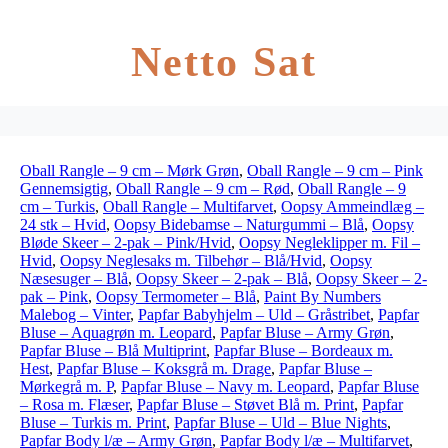
Netto Sat
Oball Rangle – 9 cm – Mørk Grøn
,
Oball Rangle – 9 cm – Pink
Gennemsigtig
,
Oball Rangle – 9 cm – Rød
,
Oball Rangle – 9
cm – Turkis
,
Oball Rangle – Multifarvet
,
Oopsy Ammeindlæg –
24 stk – Hvid
,
Oopsy Bidebamse – Naturgummi – Blå
,
Oopsy
Bløde Skeer – 2-pak – Pink/Hvid
,
Oopsy Negleklipper m. Fil –
Hvid
,
Oopsy Neglesaks m. Tilbehør – Blå/Hvid
,
Oopsy
Næsesuger – Blå
,
Oopsy Skeer – 2-pak – Blå
,
Oopsy Skeer – 2-
pak – Pink
,
Oopsy Termometer – Blå
,
Paint By Numbers
Malebog – Vinter
,
Papfar Babyhjelm – Uld – Gråstribet
,
Papfar
Bluse – Aquagrøn m. Leopard
,
Papfar Bluse – Army Grøn
,
Papfar Bluse – Blå Multiprint
,
Papfar Bluse – Bordeaux m.
Hest
,
Papfar Bluse – Koksgrå m. Drage
,
Papfar Bluse –
Mørkegrå m. P
,
Papfar Bluse – Navy m. Leopard
,
Papfar Bluse
– Rosa m. Flæser
,
Papfar Bluse – Støvet Blå m. Print
,
Papfar
Bluse – Turkis m. Print
,
Papfar Bluse – Uld – Blue Nights
,
Papfar Body l/æ – Army Grøn
,
Papfar Body l/æ – Multifarvet
,