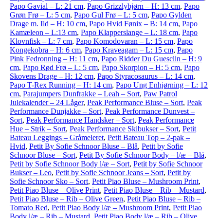
Papo Gavial – L: 21 cm
,
Papo Grizzlybjørn – H: 13 cm
,
Papo
Grøn Frø – L: 5 cm
,
Papo Gul Frø – L: 5 cm
,
Papo Gylden
Drage m. Ild – H: 10 cm
,
Papo Hvid Fønix – B: 14 cm
,
Papo
Kamæleon – L:13 cm
,
Papo Klapperslange – L: 18 cm
,
Papo
Klovnfisk – L: 7 cm
,
Papo Komodovaran – L: 15 cm
,
Papo
Kongekobra – H: 6 cm
,
Papo Kraveagam – L: 15 cm
,
Papo
Pink Fedronning – H: 11 cm
,
Papo Ridder Du Guesclin – H: 9
cm
,
Papo Rød Frø – L: 5 cm
,
Papo Skorpion – H: 5 cm
,
Papo
Skovens Drage – H: 12 cm
,
Papo Styracosaurus – L: 14 cm
,
Papo T-Rex Running – H: 14 cm
,
Papo Ung Enhjørning – L: 12
cm
,
Parajumpers Dunfrakke – Leah – Sort
,
Paw Patrol
Julekalender – 24 Låger
,
Peak Performance Bluse – Sort
,
Peak
Performance Dunjakke – Sort
,
Peak Performance Dunvest –
Sort
,
Peak Performance Handsker – Sort
,
Peak Performance
Hue – Strik – Sort
,
Peak Performance Skibukser – Sort
,
Petit
Bateau Leggings – Gråmeleret
,
Petit Bateau Top – 2-pak –
Hvid
,
Petit By Sofie Schnoor Bluse – Blå
,
Petit by Sofie
Schnoor Bluse – Sort
,
Petit By Sofie Schnoor Body – l/æ – Blå
,
Petit by Sofie Schnoor Body l/æ – Sort
,
Petit by Sofie Schnoor
Bukser – Leo
,
Petit by Sofie Schnoor Jeans – Sort
,
Petit by
Sofie Schnoor Sko – Sort
,
Petit Piao Bluse – Mushroom Print
,
Petit Piao Bluse – Olive Print
,
Petit Piao Bluse – Rib – Mustard
,
Petit Piao Bluse – Rib – Olive Green
,
Petit Piao Bluse – Rib –
Tomato Red
,
Petit Piao Body l/æ – Mushroom Print
,
Petit Piao
Body l/æ – Rib – Mustard
,
Petit Piao Body l/æ – Rib – Olive