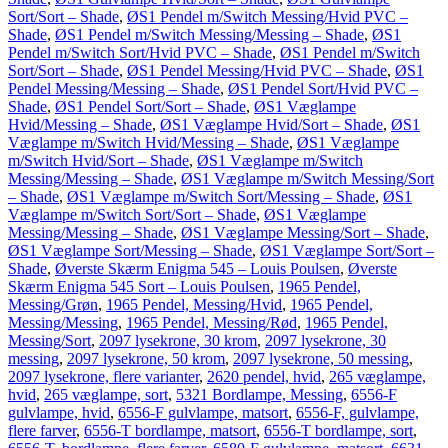
Sort/Sort – Shade
,
ØS1 Pendel m/Switch Messing/Hvid PVC –
Shade
,
ØS1 Pendel m/Switch Messing/Messing – Shade
,
ØS1
Pendel m/Switch Sort/Hvid PVC – Shade
,
ØS1 Pendel m/Switch
Sort/Sort – Shade
,
ØS1 Pendel Messing/Hvid PVC – Shade
,
ØS1
Pendel Messing/Messing – Shade
,
ØS1 Pendel Sort/Hvid PVC –
Shade
,
ØS1 Pendel Sort/Sort – Shade
,
ØS1 Væglampe
Hvid/Messing – Shade
,
ØS1 Væglampe Hvid/Sort – Shade
,
ØS1
Væglampe m/Switch Hvid/Messing – Shade
,
ØS1 Væglampe
m/Switch Hvid/Sort – Shade
,
ØS1 Væglampe m/Switch
Messing/Messing – Shade
,
ØS1 Væglampe m/Switch Messing/Sort
– Shade
,
ØS1 Væglampe m/Switch Sort/Messing – Shade
,
ØS1
Væglampe m/Switch Sort/Sort – Shade
,
ØS1 Væglampe
Messing/Messing – Shade
,
ØS1 Væglampe Messing/Sort – Shade
,
ØS1 Væglampe Sort/Messing – Shade
,
ØS1 Væglampe Sort/Sort –
Shade
,
Øverste Skærm Enigma 545 – Louis Poulsen
,
Øverste
Skærm Enigma 545 Sort – Louis Poulsen
,
1965 Pendel,
Messing/Grøn
,
1965 Pendel, Messing/Hvid
,
1965 Pendel,
Messing/Messing
,
1965 Pendel, Messing/Rød
,
1965 Pendel,
Messing/Sort
,
2097 lysekrone, 30 krom
,
2097 lysekrone, 30
messing
,
2097 lysekrone, 50 krom
,
2097 lysekrone, 50 messing
,
2097 lysekrone, flere varianter
,
2620 pendel, hvid
,
265 væglampe,
hvid
,
265 væglampe, sort
,
5321 Bordlampe, Messing
,
6556-F
gulvlampe, hvid
,
6556-F gulvlampe, matsort
,
6556-F, gulvlampe,
flere farver
,
6556-T bordlampe, matsort
,
6556-T bordlampe, sort
,