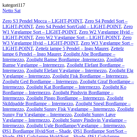
kategori117
Netto Sat
Zero S3 Pendel Mocca – LIGHT-POINT
,
Zero S4 Pendel Sort –
LIGHT-POINT
,
Zero S4 Pendel Sort/Guld – LIGHT-POINT
,
Zero
W1 Væglampe Sort – LIGHT-POINT
,
Zero W2 Væglampe Hvid –
LIGHT-POINT
,
Zero W2 Væglampe Sort – LIGHT-POINT
,
Zero
W3 Væglampe Hvid – LIGHT-POINT
,
Zero W3 Væglampe Sort –
LIGHT-POINT
,
Zettelz lampe 5 Pendel – Ingo Maurer
,
Zettelz
lampe 6 Pendel – Ingo Maurer
,
Zoolight Abe Bordlampe –
Intermezzo
,
Zoolight Bamse Bordlampe -Intermezzo
,
Zoolight
Bamse Væglampe – Intermezzo
,
Zoolight Elefant Bordlampe –
Intermezzo
,
Zoolight Elefant Væglampe – Intermezzo
,
Zoolight Elg
Væglampe – Intermezzo
,
Zoolight Fisk Bordlampe – Intermezzo
,
Zoolight Ged Bordlampe – Intermezzo
,
Zoolight Giraf Bordlampe –
Intermezzo
,
Zoolight Kat Bordlampe – Intermezzo
,
Zoolight Ko
Bordlampe – Intermezzo
,
Zoolight Pindsvin Bordlampe –
Intermezzo
,
Zoolight Pingo Bordlampe – Intermezzo
,
Zoolight
Skildpadde Bordlampe – Intermezzo
,
Zoolight Snegl Bordlampe –
Intermezzo
,
Zoolight Sunny Fisk Væglampe – Intermezzo
,
Zoolight
Sunny Frø Væglampe – Intermezzo
,
Zoolight Sunny Løve
Væglampe – Intermezzo
,
Zoolight Sunny Pindsvin Væglampe –
Intermezzo
,
Zoolight Ugle Bordlampe/Væglampe – Intermezzo
,
ØS1 Bordlampe Hvid/Sort – Shade
,
ØS1 Bordlampe Sort/Sort –
Shade
,
ØS1 Gulvlampe Hvid/Sort – Shade
,
ØS1 Gulvlampe