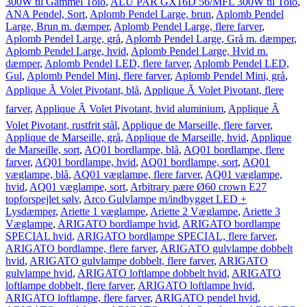
300W til Gammel Toio
,
ALU PAR GX16D 56/MFL 300W til Toio
,
ANA Pendel, Sort
,
Aplomb Pendel Large, brun
,
Aplomb Pendel
Large, Brun m. dæmper
,
Aplomb Pendel Large, flere farver
,
Aplomb Pendel Large, grå
,
Aplomb Pendel Large, Grå m. dæmper
,
Aplomb Pendel Large, hvid
,
Aplomb Pendel Large, Hvid m.
dæmper
,
Aplomb Pendel LED, flere farver
,
Aplomb Pendel LED,
Gul
,
Aplomb Pendel Mini, flere farver
,
Aplomb Pendel Mini, grå
,
Applique Ã Volet Pivotant, blå
,
Applique Ã Volet Pivotant, flere
farver
,
Applique Ã Volet Pivotant, hvid aluminium
,
Applique Ã
Volet Pivotant, rustfrit stål
,
Applique de Marseille, flere farver
,
Applique de Marseille, grå
,
Applique de Marseille, hvid
,
Applique
de Marseille, sort
,
AQ01 bordlampe, blå
,
AQ01 bordlampe, flere
farver
,
AQ01 bordlampe, hvid
,
AQ01 bordlampe, sort
,
AQ01
væglampe, blå
,
AQ01 væglampe, flere farver
,
AQ01 væglampe,
hvid
,
AQ01 væglampe, sort
,
Arbitrary pære Ø60 crown E27
topforspejlet sølv
,
Arco Gulvlampe m/indbygget LED +
Lysdæmper
,
Ariette 1 væglampe
,
Ariette 2 Væglampe
,
Ariette 3
Væglampe
,
ARIGATO bordlampe hvid
,
ARIGATO bordlampe
SPECIAL hvid
,
ARIGATO bordlampe SPECIAL, flere farver
,
ARIGATO bordlampe, flere farver
,
ARIGATO gulvlampe dobbelt
hvid
,
ARIGATO gulvlampe dobbelt, flere farver
,
ARIGATO
gulvlampe hvid
,
ARIGATO loftlampe dobbelt hvid
,
ARIGATO
loftlampe dobbelt, flere farver
,
ARIGATO loftlampe hvid
,
ARIGATO loftlampe, flere farver
,
ARIGATO pendel hvid
,