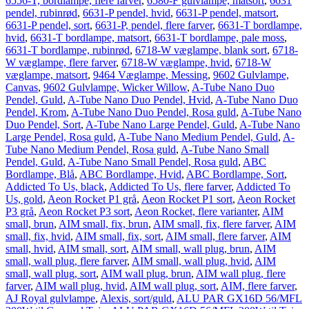
6556-T, bordlampe, flere farver
,
6580-F gulvlampe, matsort
,
6631
pendel, rubinrød
,
6631-P pendel, hvid
,
6631-P pendel, matsort
,
6631-P pendel, sort
,
6631-P, pendel, flere farver
,
6631-T bordlampe,
hvid
,
6631-T bordlampe, matsort
,
6631-T bordlampe, pale moss
,
6631-T bordlampe, rubinrød
,
6718-W væglampe, blank sort
,
6718-
W væglampe, flere farver
,
6718-W væglampe, hvid
,
6718-W
væglampe, matsort
,
9464 Væglampe, Messing
,
9602 Gulvlampe,
Canvas
,
9602 Gulvlampe, Wicker Willow
,
A-Tube Nano Duo
Pendel, Guld
,
A-Tube Nano Duo Pendel, Hvid
,
A-Tube Nano Duo
Pendel, Krom
,
A-Tube Nano Duo Pendel, Rosa guld
,
A-Tube Nano
Duo Pendel, Sort
,
A-Tube Nano Large Pendel, Guld
,
A-Tube Nano
Large Pendel, Rosa guld
,
A-Tube Nano Medium Pendel, Guld
,
A-
Tube Nano Medium Pendel, Rosa guld
,
A-Tube Nano Small
Pendel, Guld
,
A-Tube Nano Small Pendel, Rosa guld
,
ABC
Bordlampe, Blå
,
ABC Bordlampe, Hvid
,
ABC Bordlampe, Sort
,
Addicted To Us, black
,
Addicted To Us, flere farver
,
Addicted To
Us, gold
,
Aeon Rocket P1 grå
,
Aeon Rocket P1 sort
,
Aeon Rocket
P3 grå
,
Aeon Rocket P3 sort
,
Aeon Rocket, flere varianter
,
AIM
small, brun
,
AIM small, fix, brun
,
AIM small, fix, flere farver
,
AIM
small, fix, hvid
,
AIM small, fix, sort
,
AIM small, flere farver
,
AIM
small, hvid
,
AIM small, sort
,
AIM small, wall plug, brun
,
AIM
small, wall plug, flere farver
,
AIM small, wall plug, hvid
,
AIM
small, wall plug, sort
,
AIM wall plug, brun
,
AIM wall plug, flere
farver
,
AIM wall plug, hvid
,
AIM wall plug, sort
,
AIM, flere farver
,
AJ Royal gulvlampe
,
Alexis, sort/guld
,
ALU PAR GX16D 56/MFL