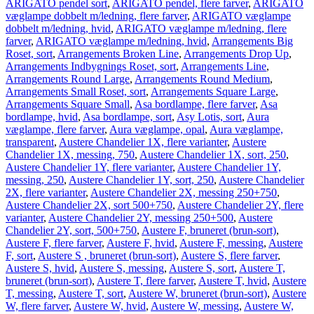
ARIGATO pendel sort
,
ARIGATO pendel, flere farver
,
ARIGATO
væglampe dobbelt m/ledning, flere farver
,
ARIGATO væglampe
dobbelt m/ledning, hvid
,
ARIGATO væglampe m/ledning, flere
farver
,
ARIGATO væglampe m/ledning, hvid
,
Arrangements Big
Roset, sort
,
Arrangements Broken Line
,
Arrangements Drop Up
,
Arrangements Indbygnings Roset, sort
,
Arrangements Line
,
Arrangements Round Large
,
Arrangements Round Medium
,
Arrangements Small Roset, sort
,
Arrangements Square Large
,
Arrangements Square Small
,
Asa bordlampe, flere farver
,
Asa
bordlampe, hvid
,
Asa bordlampe, sort
,
Asy Lotis, sort
,
Aura
væglampe, flere farver
,
Aura væglampe, opal
,
Aura væglampe,
transparent
,
Austere Chandelier 1X, flere varianter
,
Austere
Chandelier 1X, messing, 750
,
Austere Chandelier 1X, sort, 250
,
Austere Chandelier 1Y, flere varianter
,
Austere Chandelier 1Y,
messing, 250
,
Austere Chandelier 1Y, sort, 250
,
Austere Chandelier
2X, flere varianter
,
Austere Chandelier 2X, messing 250+750
,
Austere Chandelier 2X, sort 500+750
,
Austere Chandelier 2Y, flere
varianter
,
Austere Chandelier 2Y, messing 250+500
,
Austere
Chandelier 2Y, sort, 500+750
,
Austere F, bruneret (brun-sort)
,
Austere F, flere farver
,
Austere F, hvid
,
Austere F, messing
,
Austere
F, sort
,
Austere S , bruneret (brun-sort)
,
Austere S, flere farver
,
Austere S, hvid
,
Austere S, messing
,
Austere S, sort
,
Austere T,
bruneret (brun-sort)
,
Austere T, flere farver
,
Austere T, hvid
,
Austere
T, messing
,
Austere T, sort
,
Austere W, bruneret (brun-sort)
,
Austere
W, flere farver
,
Austere W, hvid
,
Austere W, messing
,
Austere W,