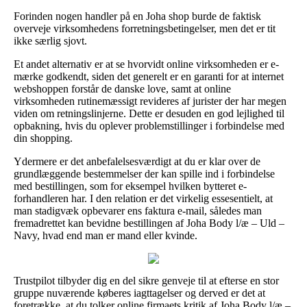
Forinden nogen handler på en Joha shop burde de faktisk
overveje virksomhedens forretningsbetingelser, men det er tit
ikke særlig sjovt.
Et andet alternativ er at se hvorvidt online virksomheden er e-
mærke godkendt, siden det generelt er en garanti for at internet
webshoppen forstår de danske love, samt at online
virksomheden rutinemæssigt revideres af jurister der har megen
viden om retningslinjerne. Dette er desuden en god lejlighed til
opbakning, hvis du oplever problemstillinger i forbindelse med
din shopping.
Ydermere er det anbefalelsesværdigt at du er klar over de
grundlæggende bestemmelser der kan spille ind i forbindelse
med bestillingen, som for eksempel hvilken bytteret e-
forhandleren har. I den relation er det virkelig essesentielt, at
man stadigvæk opbevarer ens faktura e-mail, således man
fremadrettet kan bevidne bestillingen af Joha Body l/æ – Uld –
Navy, hvad end man er mand eller kvinde.
Trustpilot tilbyder dig en del sikre genveje til at efterse en stor
gruppe nuværende køberes iagttagelser og derved er det at
foretrække, at du tolker online firmaets kritik af Joha Body l/æ –