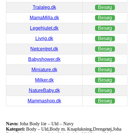
Tralaleg.dk
Besøg
MamaMilla.dk
Besøg
Legehjulet.dk
Besøg
Livrig.dk
Besøg
Netcentret.dk
Besøg
Babyshower.dk
Besøg
Miniature.dk
Besøg
Milker.dk
Besøg
NatureBaby.dk
Besøg
Mammashop.dk
Besøg
Navn:
Joha Body l/æ – Uld – Navy
Kategori:
Body – Uld,Body m. Knaplukning,Drengetøj,Joha