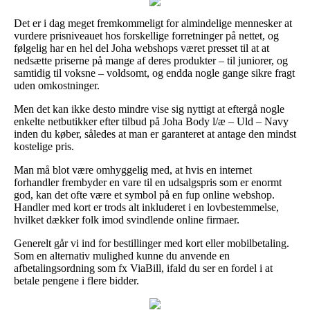
Det er i dag meget fremkommeligt for almindelige mennesker at
vurdere prisniveauet hos forskellige forretninger på nettet, og
følgelig har en hel del Joha webshops været presset til at at
nedsætte priserne på mange af deres produkter – til juniorer, og
samtidig til voksne – voldsomt, og endda nogle gange sikre fragt
uden omkostninger.
Men det kan ikke desto mindre vise sig nyttigt at eftergå nogle
enkelte netbutikker efter tilbud på Joha Body l/æ – Uld – Navy
inden du køber, således at man er garanteret at antage den mindst
kostelige pris.
Man må blot være omhyggelig med, at hvis en internet
forhandler frembyder en vare til en udsalgspris som er enormt
god, kan det ofte være et symbol på en fup online webshop.
Handler med kort er trods alt inkluderet i en lovbestemmelse,
hvilket dækker folk imod svindlende online firmaer.
Generelt går vi ind for bestillinger med kort eller mobilbetaling.
Som en alternativ mulighed kunne du anvende en
afbetalingsordning som fx ViaBill, ifald du ser en fordel i at
betale pengene i flere bidder.