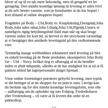
bliver af og til en tak mere bekostelig, men til gengæld ret let
gængelig. Den mindst kostelige løsning til levering er uden tvivl
at du selv henter varerne, som jo forudsætter at du har bopæl i
kort afstand af online shoppens bopæl.
Fragttiden på Body – Uld,Body m. Knaplukning,Drengetøj,Joha
Body,Joha uden rabat,Joha Udsalg,Joha Uld,Pigetøj,Unisex er
naturligvis rigtig betydningsfuld ifald man står og skal bruge
varerne inden for kort tid, så herved er det utvivlsomt væsentligt
at vi besigtiger den anslåede leveringstid på den vedkommende
vare.
Temmelig mange webbutikker reklamerer med levering på blot
en enkelt hverdag på de fleste produkter, eksempelvis Joha Body
l/æ – Uld – Navy, hvilket dog er afhængig af at du bestiller
inden et aftalt tidspunkt, således at de har mulighed for at nå at få
pakken afsted før lagerpersonalet drager hjemad.
Visse online forretninger præsterer gebyrfri levering, men typisk
er det betinget af at du shopper for en præcis sum. I øvrigt kan
du beslutte sig for den mindst kostelige leveringsform, som ofte
– uafhængig om du opholder sig nær Esbjerg, Frederikshavn
eller Fredensborg – vil være at få leveret din ordre til en
pakkeshop.