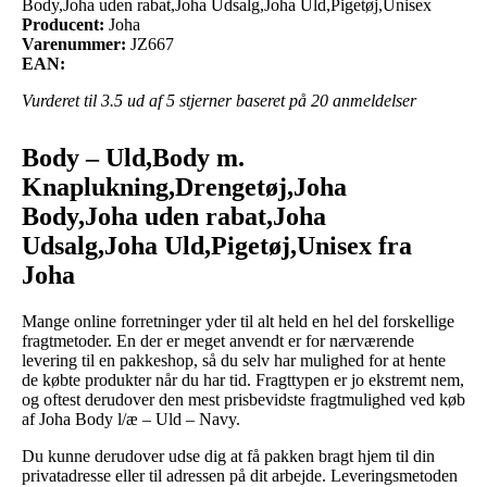
Body,Joha uden rabat,Joha Udsalg,Joha Uld,Pigetøj,Unisex
Producent:
Joha
Varenummer:
JZ667
EAN:
Vurderet til
3.5
ud af 5 stjerner baseret på
20
anmeldelser
Body – Uld,Body m.
Knaplukning,Drengetøj,Joha
Body,Joha uden rabat,Joha
Udsalg,Joha Uld,Pigetøj,Unisex fra
Joha
Mange online forretninger yder til alt held en hel del forskellige
fragtmetoder. En der er meget anvendt er for nærværende
levering til en pakkeshop, så du selv har mulighed for at hente
de købte produkter når du har tid. Fragttypen er jo ekstremt nem,
og oftest derudover den mest prisbevidste fragtmulighed ved køb
af Joha Body l/æ – Uld – Navy.
Du kunne derudover udse dig at få pakken bragt hjem til din
privatadresse eller til adressen på dit arbejde. Leveringsmetoden