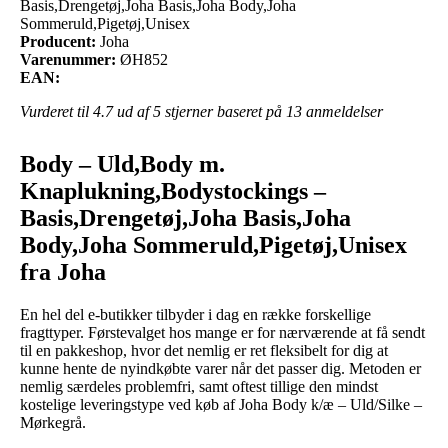
Basis,Drengetøj,Joha Basis,Joha Body,Joha
Sommeruld,Pigetøj,Unisex
Producent:
Joha
Varenummer:
ØH852
EAN:
Vurderet til
4.7
ud af 5 stjerner baseret på
13
anmeldelser
Body – Uld,Body m.
Knaplukning,Bodystockings –
Basis,Drengetøj,Joha Basis,Joha
Body,Joha Sommeruld,Pigetøj,Unisex
fra Joha
En hel del e-butikker tilbyder i dag en række forskellige
fragttyper. Førstevalget hos mange er for nærværende at få sendt
til en pakkeshop, hvor det nemlig er ret fleksibelt for dig at
kunne hente de nyindkøbte varer når det passer dig. Metoden er
nemlig særdeles problemfri, samt oftest tillige den mindst
kostelige leveringstype ved køb af Joha Body k/æ – Uld/Silke –
Mørkegrå.