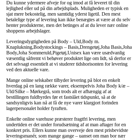
Du kunne ydermere afveje for og imod at få leveret til din
lejlighed eller ud på din arbejdsplads. Muligheden er typisk en
sjat mere bekostelig, men samtidig yderst ligetil. Den mest
betalelige type af levering kan ikke benægtes at være at du selv
henter produkterne, men det betinges af at du lever nær online
shoppens arbejdslager.
Leveringsdygtigheden på Body – Uld,Body m.
Knaplukning,Bodystockings – Basis,Drengetøj,Joha Basis,Joha
Body,Joha Sommeruld,Pigetøj,Unisex kan være usædvanlig
væsentlig såfremt vi behøver produktet lige om lidt, så derfor er
det selvsagt essentielt at vi studerer tidshorisonten for levering
ved den aktuelle vare.
Mange online selskaber tilbyder levering på blot en enkelt
hverdag på en lang række varer, eksempelvis Joha Body k/æ –
Uld/Silke – Mørkegrå, som trods alt er afhængig af at
bestillingen fuldbyrdes før et fastslået tidspunkt, så at de
sandsynligvis kan nå at få de nye varer klargjort forinden
lagerpersonalet holder fyraften.
Enkelte online varehuse præsterer fragtfri levering, men
undertiden er det under forudsætning af at man aftager for en
konkret pris. Ellers kunne man overveje den mest prisbevidste
leveringsmanér, som mange gange – uanset om man bor nær