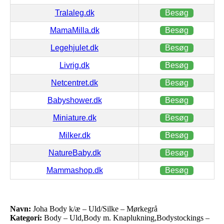
Tralaleg.dk
Besøg
MamaMilla.dk
Besøg
Legehjulet.dk
Besøg
Livrig.dk
Besøg
Netcentret.dk
Besøg
Babyshower.dk
Besøg
Miniature.dk
Besøg
Milker.dk
Besøg
NatureBaby.dk
Besøg
Mammashop.dk
Besøg
Navn:
Joha Body k/æ – Uld/Silke – Mørkegrå
Kategori:
Body – Uld,Body m. Knaplukning,Bodystockings –