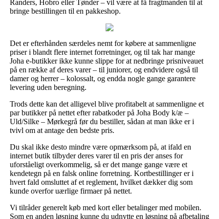
Randers, Hobro eller Tønder – vil være at få fragtmanden til at
bringe bestillingen til en pakkeshop.
Det er efterhånden særdeles nemt for købere at sammenligne
priser i blandt flere internet forretninger, og til tak har mange
Joha e-butikker ikke kunne slippe for at nedbringe prisniveauet
på en række af deres varer – til juniorer, og endvidere også til
damer og herrer – kolossalt, og endda nogle gange garantere
levering uden beregning.
Trods dette kan det alligevel blive profitabelt at sammenligne et
par butikker på nettet efter rabatkoder på Joha Body k/æ –
Uld/Silke – Mørkegrå før du bestiller, sådan at man ikke er i
tvivl om at antage den bedste pris.
Du skal ikke desto mindre være opmærksom på, at ifald en
internet butik tilbyder deres varer til en pris der anses for
uforståeligt overkommelig, så er det mange gange være et
kendetegn på en falsk online forretning. Kortbestillinger er i
hvert fald omsluttet af et reglement, hvilket dækker dig som
kunde overfor uærlige firmaer på nettet.
Vi tilråder generelt køb med kort eller betalinger med mobilen.
Som en anden løsning kunne du udnytte en løsning på afbetaling