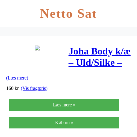
Netto Sat
Joha Body k/æ
– Uld/Silke –
Mørkegrå
(Læs mere)
160
kr.
(Vis fragtpris)
Læs mere »
Køb nu »