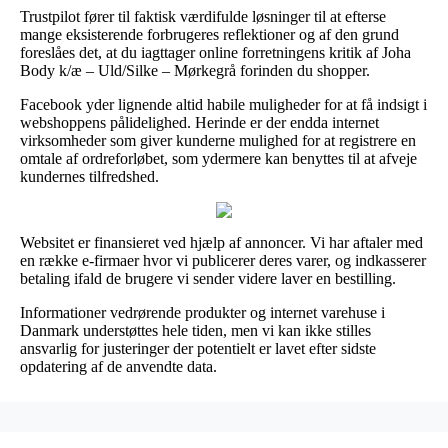
Trustpilot fører til faktisk værdifulde løsninger til at efterse
mange eksisterende forbrugeres reflektioner og af den grund
foreslåes det, at du iagttager online forretningens kritik af Joha
Body k/æ – Uld/Silke – Mørkegrå forinden du shopper.
Facebook yder lignende altid habile muligheder for at få indsigt i
webshoppens pålidelighed. Herinde er der endda internet
virksomheder som giver kunderne mulighed for at registrere en
omtale af ordreforløbet, som ydermere kan benyttes til at afveje
kundernes tilfredshed.
Websitet er finansieret ved hjælp af annoncer. Vi har aftaler med
en række e-firmaer hvor vi publicerer deres varer, og indkasserer
betaling ifald de brugere vi sender videre laver en bestilling.
Informationer vedrørende produkter og internet varehuse i
Danmark understøttes hele tiden, men vi kan ikke stilles
ansvarlig for justeringer der potentielt er lavet efter sidste
opdatering af de anvendte data.