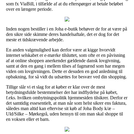
som fx ViaBill, i tilfælde af at du efterspørger at betale beløbet
over en længere periode.
Inden nogen bestiller i en Joha e-butik behøver de for at være på
den sikre side skimme deres handelsaftale, det er dog for det
meste et tidskrævende arbejde.
En anden valgmulighed kan derfor være at kigge hvorvidt
internet selskabet er e-mærke tilsluttet, som ofte er en påvisning
af at online shoppen anerkender gældende dansk lovgivning,
samt at den en gang i mellem tilses af fagmænd som har megen
viden om lovgivningen. Dette er desuden en god anledning til
opbakning, for så vidt du udsættes for besvær ved din shopping.
Tillige slår vi et slag for at køber er klar over de mest
betydningsfulde bestemmelser der har indflydelse på købet,
f.eks. hvilken ombytningspolitik hjemmesiden tilsikrer. Derfor er
det samtidig essesentielt, at man når som helst sikrer ens faktura,
således man altid kan eftervise sit køb af Joha Body k/æ –
Uld/Silke – Mørkegrå, uden hensyn til om man skal shoppe til
en voksen eller et barn.