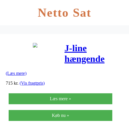
Netto Sat
J-line
hængende
lampe muna
(Læs mere)
natur
715
kr.
(Vis fragtpris)
(h27xb40xl40
Læs mere »
cm)
Køb nu »