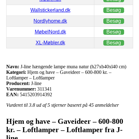
Wallstickerland.dk
Besøg
Nordlyhome.dk
Besøg
MøbelNord.dk
Besøg
XL-Møbler.dk
Besøg
Navn:
J-line hængende lampe muna natur (h27xb40xl40 cm)
Kategori:
Hjem og have – Gaveideer – 600-800 kr. –
Loftlamper – Loftlamper
Producent:
J-line
Varenummer:
311341
EAN:
5415203914392
Vurderet til
3.8
ud af 5 stjerner baseret på
45
anmeldelser
Hjem og have – Gaveideer – 600-800
kr. – Loftlamper – Loftlamper fra J-
line