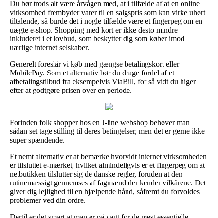
Du bør trods alt være årvågen med, at i tilfælde af at en online
virksomhed frembyder varer til en salgspris som kan virke uhørt
tiltalende, så burde det i nogle tilfælde være et fingerpeg om en
uægte e-shop. Shopping med kort er ikke desto mindre
inkluderet i et lovbud, som beskytter dig som køber imod
uærlige internet selskaber.
Generelt foreslår vi køb med gængse betalingskort eller
MobilePay. Som et alternativ bør du drage fordel af et
afbetalingstilbud fra eksempelvis ViaBill, for så vidt du higer
efter at godtgøre prisen over en periode.
Forinden folk shopper hos en J-line webshop behøver man
sådan set tage stilling til deres betingelser, men det er gerne ikke
super spændende.
Et nemt alternativ er at bemærke hvorvidt internet virksomheden
er tilsluttet e-mærket, hvilket almindeligvis er et fingerpeg om at
netbutikken tilslutter sig de danske regler, foruden at den
rutinemæssigt gennemses af fagmænd der kender vilkårene. Det
giver dig lejlighed til en hjælpende hånd, såfremt du forvoldes
problemer ved din ordre.
Dertil er det smart at man er på vagt for de mest essentielle