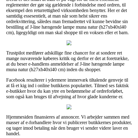
reglementer der gør sig gældende i forbindelse med ordren, til
eksempel den returrettighed virksomheden benytter. Her er det
samtidig essesentielt, at man når som helst sikrer ens
ordrekvittering, således man fremadrettet vil kunne bevidne sin
bestilling af J-line hængende lampe muna natur (h27xb40xl40
cm), ligegyldigt om man skal shoppe til en voksen eller et barn.
Trustpilot medfører adskillige fine chancer for at sondere ret
mange nuværende køberes kritik og derfor er det at foretrække,
at du beser e-handlens anmeldelser af J-line hængende lampe
muna natur (h27xb40xl40 cm) inden du shopper.
Facebook resulterer i ydermere immervæk tiltalende genveje til
at få et kig ind i online butikkens popularitet. Tilmed ses faktisk
e-butikker hvor du kan ytre en bedømmelse af ordreforløbet,
som også kan bruges til afvejning af hvor glade kunderne er.
Hjemmesiden finansieres af annoncer. Vi arbejder sammen med
masser af e-forhandlere hvor vi publicerer butikkernes produkter,
og tager imod betaling når den bruger vi sender videre laver en
handel.