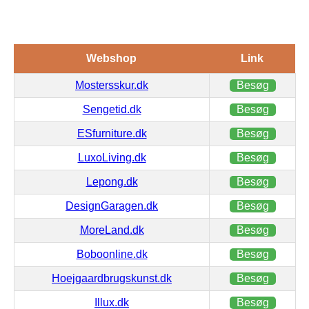
Webshop
Link
Mostersskur.dk
Besøg
Sengetid.dk
Besøg
ESfurniture.dk
Besøg
LuxoLiving.dk
Besøg
Lepong.dk
Besøg
DesignGaragen.dk
Besøg
MoreLand.dk
Besøg
Boboonline.dk
Besøg
Hoejgaardbrugskunst.dk
Besøg
Illux.dk
Besøg