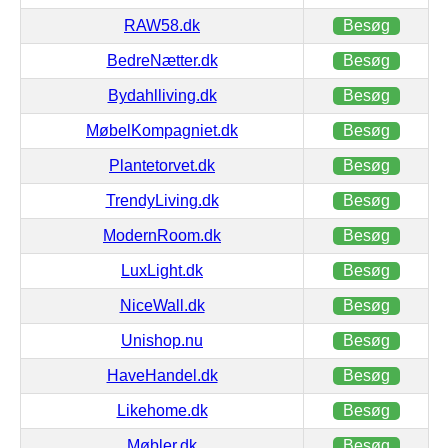
RAW58.dk
Besøg
BedreNætter.dk
Besøg
Bydahlliving.dk
Besøg
MøbelKompagniet.dk
Besøg
Plantetorvet.dk
Besøg
TrendyLiving.dk
Besøg
ModernRoom.dk
Besøg
LuxLight.dk
Besøg
NiceWall.dk
Besøg
Unishop.nu
Besøg
HaveHandel.dk
Besøg
Likehome.dk
Besøg
Møbler.dk
Besøg