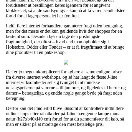
forudsætter at bestillingen køres igennem før et angivent
klokkeslæt, så at de sandsynligvis kan nå at få varen sendt afsted
forud for at lagerpersonalet har fyraften.
Indtil flere internet forhandlere garanterer fragt uden beregning,
men for det meste er det kun gældende hvis der shoppes for en
bestemt sum. Desuden bør du tage den prisbilligste
fragtmulighed, der oftest – hvad end man opholder sig i
Holstebro, Odder eller Tønder – er at få fragtfirmaet til at bringe
dine produkter til en pakkeshop.
Det er jo meget ukompliceret for købere at sammenligne priser
fra diverse internet webshops, og så har langt de fleste J-line
internet virksomheder set sig tvunget til at mindske
udsalgspriserne på varerne – til juniorer, og ligeledes til herrer og
damer – betragteligt, og endda nogle gange byde på fragt uden
beregning.
Derfor kan det imidlertid blive lønsomt at kontrollere indtil flere
online shops efter rabatkoder på J-line hængende lampe muna
natur (h27xb40xl40 cm) forud for at du gennemfører dit køb, så
man er sikker på at modtage den mest betalelige pris.