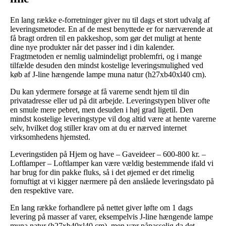
En lang række e-forretninger giver nu til dags et stort udvalg af
leveringsmetoder. En af de mest benyttede er for nærværende at
få bragt ordren til en pakkeshop, som gør det muligt at hente
dine nye produkter når det passer ind i din kalender.
Fragtmetoden er nemlig ualmindeligt problemfri, og i mange
tilfælde desuden den mindst kostelige leveringsmulighed ved
køb af J-line hængende lampe muna natur (h27xb40xl40 cm).
Du kan ydermere forsøge at få varerne sendt hjem til din
privatadresse eller ud på dit arbejde. Leveringstypen bliver ofte
en smule mere pebret, men desuden i høj grad ligetil. Den
mindst kostelige leveringstype vil dog altid være at hente varerne
selv, hvilket dog stiller krav om at du er nærved internet
virksomhedens hjemsted.
Leveringstiden på Hjem og have – Gaveideer – 600-800 kr. –
Loftlamper – Loftlamper kan være vældig bestemmende ifald vi
har brug for din pakke fluks, så i det øjemed er det rimelig
fornuftigt at vi kigger nærmere på den anslåede leveringsdato på
den respektive vare.
En lang række forhandlere på nettet giver løfte om 1 dags
levering på masser af varer, eksempelvis J-line hængende lampe
muna natur (h27xb40xl40 cm), men vær påpasselig da det