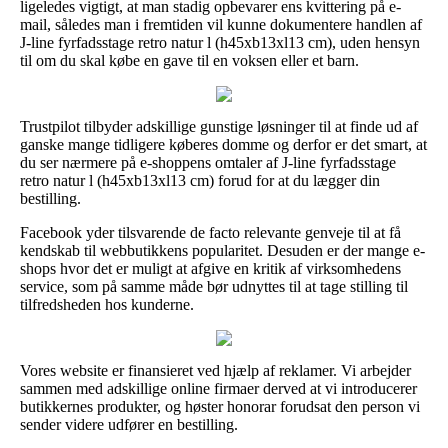
ligeledes vigtigt, at man stadig opbevarer ens kvittering på e-
mail, således man i fremtiden vil kunne dokumentere handlen af
J-line fyrfadsstage retro natur l (h45xb13xl13 cm), uden hensyn
til om du skal købe en gave til en voksen eller et barn.
Trustpilot tilbyder adskillige gunstige løsninger til at finde ud af
ganske mange tidligere køberes domme og derfor er det smart, at
du ser nærmere på e-shoppens omtaler af J-line fyrfadsstage
retro natur l (h45xb13xl13 cm) forud for at du lægger din
bestilling.
Facebook yder tilsvarende de facto relevante genveje til at få
kendskab til webbutikkens popularitet. Desuden er der mange e-
shops hvor det er muligt at afgive en kritik af virksomhedens
service, som på samme måde bør udnyttes til at tage stilling til
tilfredsheden hos kunderne.
Vores website er finansieret ved hjælp af reklamer. Vi arbejder
sammen med adskillige online firmaer derved at vi introducerer
butikkernes produkter, og høster honorar forudsat den person vi
sender videre udfører en bestilling.