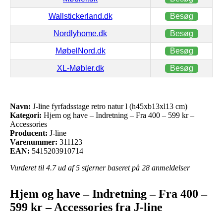
Wallstickerland.dk
Besøg
Nordlyhome.dk
Besøg
MøbelNord.dk
Besøg
XL-Møbler.dk
Besøg
Navn:
J-line fyrfadsstage retro natur l (h45xb13xl13 cm)
Kategori:
Hjem og have – Indretning – Fra 400 – 599 kr –
Accessories
Producent:
J-line
Varenummer:
311123
EAN:
5415203910714
Vurderet til
4.7
ud af 5 stjerner baseret på
28
anmeldelser
Hjem og have – Indretning – Fra 400 –
599 kr – Accessories fra J-line