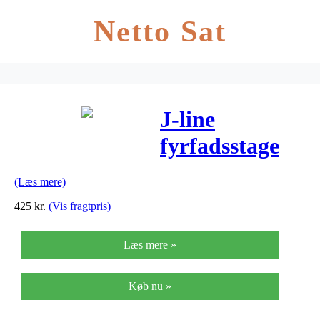
Netto Sat
J-line
fyrfadsstage
retro natur l
(Læs mere)
(h45xb13xl13
425
kr.
(Vis fragtpris)
cm)
Læs mere »
Køb nu »