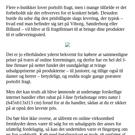
Flere e-butikker lover portofri fragt, men i mange tilfælde er det
forbeholdt når der erhverves for et konkret beløb. Desuden
burde du udse dig den prisbilligste slags levering, der typisk –
hvad end man befinder sig tæt på Viborg, Sønderborg eller
Billund – vil blive at få fragtfirmaet til at bringe dine produkter
til et udleveringssted.
Det er jo efterhånden yderst bekvemt for købere at sammenligne
priser på tværs af online forretninger, og derfor har en hel del J-
line firmaer på nettet fundet det uundgåeligt at tvinge
udsalgspriserne på produkterne – til juniorer, og tillige også til
damer og herrer – betydeligt, og endda nogle gange præstere
portofri fragt.
Men det kan trods alt blive lønnende at undersøge forskellige
internet handler efter rabat på J-line fyrfadsstage retro natur l
(h45xb13xl13 cm) forud for at du handler, sådan at du er sikker
på at opnå den laveste pris.
Du bør blot ikke overse, at såfremt en online virksomhed
frembyder deres varer til salg for en udsalgspris der anses for
ufattelig fordelagtig, så kan det undertiden være et fingerpeg om
en fup webbutik. Køb med betalingskort er trods alt omfattet af