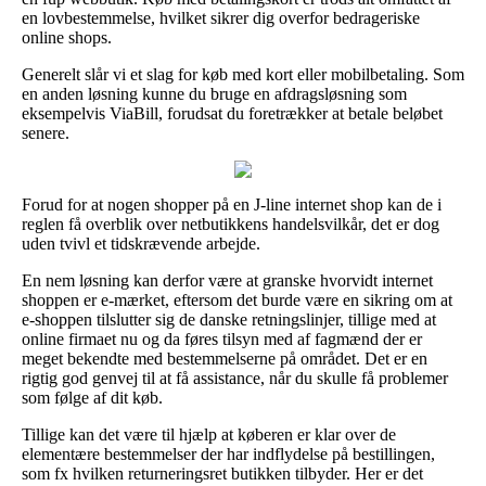
en lovbestemmelse, hvilket sikrer dig overfor bedrageriske
online shops.
Generelt slår vi et slag for køb med kort eller mobilbetaling. Som
en anden løsning kunne du bruge en afdragsløsning som
eksempelvis ViaBill, forudsat du foretrækker at betale beløbet
senere.
Forud for at nogen shopper på en J-line internet shop kan de i
reglen få overblik over netbutikkens handelsvilkår, det er dog
uden tvivl et tidskrævende arbejde.
En nem løsning kan derfor være at granske hvorvidt internet
shoppen er e-mærket, eftersom det burde være en sikring om at
e-shoppen tilslutter sig de danske retningslinjer, tillige med at
online firmaet nu og da føres tilsyn med af fagmænd der er
meget bekendte med bestemmelserne på området. Det er en
rigtig god genvej til at få assistance, når du skulle få problemer
som følge af dit køb.
Tillige kan det være til hjælp at køberen er klar over de
elementære bestemmelser der har indflydelse på bestillingen,
som fx hvilken returneringsret butikken tilbyder. Her er det