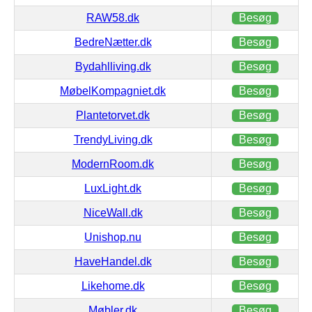
RAW58.dk
Besøg
BedreNætter.dk
Besøg
Bydahlliving.dk
Besøg
MøbelKompagniet.dk
Besøg
Plantetorvet.dk
Besøg
TrendyLiving.dk
Besøg
ModernRoom.dk
Besøg
LuxLight.dk
Besøg
NiceWall.dk
Besøg
Unishop.nu
Besøg
HaveHandel.dk
Besøg
Likehome.dk
Besøg
Møbler.dk
Besøg