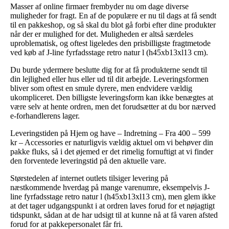
Masser af online firmaer frembyder nu om dage diverse
muligheder for fragt. En af de populære er nu til dags at få sendt
til en pakkeshop, og så skal du blot gå forbi efter dine produkter
når der er mulighed for det. Muligheden er altså særdeles
uproblematisk, og oftest ligeledes den prisbilligste fragtmetode
ved køb af J-line fyrfadsstage retro natur l (h45xb13xl13 cm).
Du burde ydermere beslutte dig for at få produkterne sendt til
din lejlighed eller hus eller ud til dit arbejde. Leveringsformen
bliver som oftest en smule dyrere, men endvidere vældig
ukompliceret. Den billigste leveringsform kan ikke benægtes at
være selv at hente ordren, men det forudsætter at du bor nærved
e-forhandlerens lager.
Leveringstiden på Hjem og have – Indretning – Fra 400 – 599
kr – Accessories er naturligvis vældig aktuel om vi behøver din
pakke fluks, så i det øjemed er det rimelig fornuftigt at vi finder
den forventede leveringstid på den aktuelle vare.
Størstedelen af internet outlets tilsiger levering på
næstkommende hverdag på mange varenumre, eksempelvis J-
line fyrfadsstage retro natur l (h45xb13xl13 cm), men glem ikke
at det tager udgangspunkt i at ordren laves forud for et nøjagtigt
tidspunkt, sådan at de har udsigt til at kunne nå at få varen afsted
forud for at pakkepersonalet får fri.