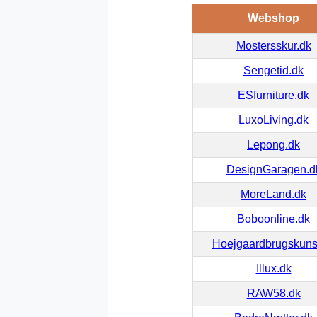
Webshop
Mostersskur.dk
Sengetid.dk
ESfurniture.dk
LuxoLiving.dk
Lepong.dk
DesignGaragen.d
MoreLand.dk
Boboonline.dk
Hoejgaardbrugskuns
Illux.dk
RAW58.dk