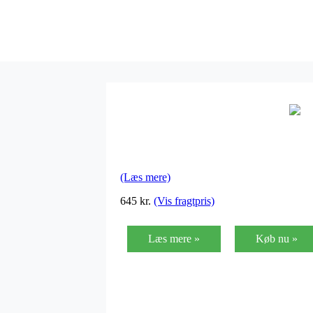
(Læs mere)
645
kr.
(Vis fragtpris)
Læs mere »
Køb nu »