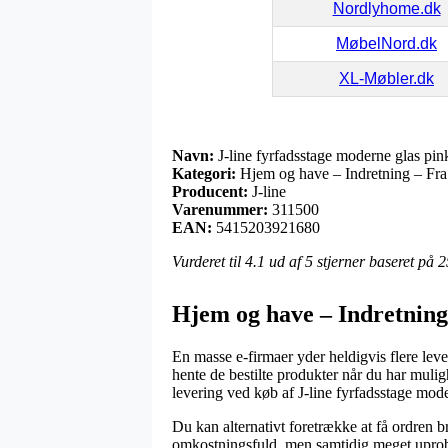
Nordlyhome.dk
MøbelNord.dk
XL-Møbler.dk
Navn:
J-line fyrfadsstage moderne glas pin
Kategori:
Hjem og have – Indretning – Fra
Producent:
J-line
Varenummer:
311500
EAN:
5415203921680
Vurderet til
4.1
ud af 5 stjerner baseret på
2
Hjem og have – Indretning 
En masse e-firmaer yder heldigvis flere leve
hente de bestilte produkter når du har muli
levering ved køb af J-line fyrfadsstage mod
Du kan alternativt foretrække at få ordren bra
omkostningsfuld, men samtidig meget uproble