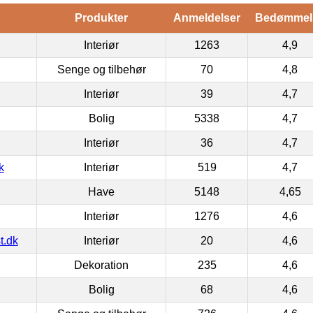
Produkter
Anmeldelser
Bedømmel
Interiør
1263
4,9
Senge og tilbehør
70
4,8
Interiør
39
4,7
Bolig
5338
4,7
Interiør
36
4,7
k
Interiør
519
4,7
Have
5148
4,65
Interiør
1276
4,6
t.dk
Interiør
20
4,6
Dekoration
235
4,6
Bolig
68
4,6