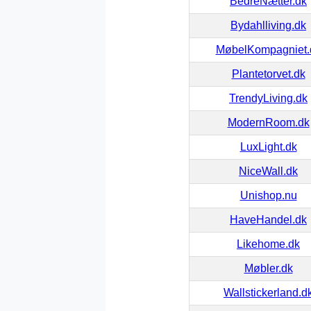
BedreNætter.dk
Bydahlliving.dk
MøbelKompagniet.
Plantetorvet.dk
TrendyLiving.dk
ModernRoom.dk
LuxLight.dk
NiceWall.dk
Unishop.nu
HaveHandel.dk
Likehome.dk
Møbler.dk
Wallstickerland.d