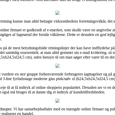
retning kunne man altid betragte virksomhedens forretningsvilkår, det er
nline firmaet er godkendt af e-mærket, som skulle være en angivelse a
sigtiges af fagmænd der forstår vilkårene. Dette er desuden en god lejli
e.
bs på de mest betydningsfulde retningslinjer der kan have indflydelse på
det samtidig essesentielt, at man altid gemmer sin e-mail kvittering, så ma
,5xb24,5xl24,5 cm), uden hensyn til om man søger efter varer til en dren
 at vurdere en stor gruppe forhenværende forbrugeres iagttagelser og på g
 J-line fyrfadsstage moderne glas pink/sølv xl (h24,5xb24,5xl24,5 cm) f
veje til at få indtryk af online shoppens popularitet. Desuden ser vi en 
t også må bruges til at danne dig et indtryk af kundetilfredsheden.
tægter. Vi har samarbejdsaftaler med en mængde online firmaer og publi
 realiserer en handel.