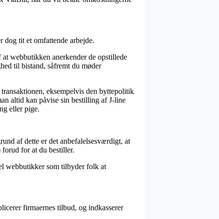
 dog tit et omfattende arbejde.
f at webbutikken anerkender de opstillede
ghed til bistand, såfremt du møder
 transaktionen, eksempelvis den byttepolitik
n altid kan påvise sin bestilling af J-line
g eller pige.
rund af dette er det anbefalelsesværdigt, at
orud for at du bestiller.
del webbutikker som tilbyder folk at
cerer firmaernes tilbud, og indkasserer