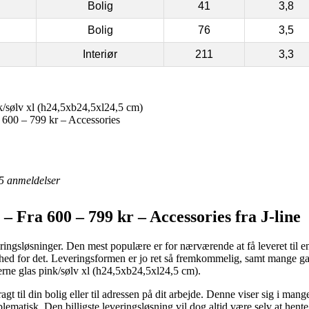
Bolig
41
3,8
Bolig
76
3,5
Interiør
211
3,3
k/sølv xl (h24,5xb24,5xl24,5 cm)
 600 – 799 kr – Accessories
5
anmeldelser
– Fra 600 – 799 kr – Accessories fra J-line
ringsløsninger. Den mest populære er for nærværende at få leveret til e
ghed for det. Leveringsformen er jo ret så fremkommelig, samt mange g
erne glas pink/sølv xl (h24,5xb24,5xl24,5 cm).
gt til din bolig eller til adressen på dit arbejde. Denne viser sig i mang
matisk. Den billigste leveringsløsning vil dog altid være selv at hent