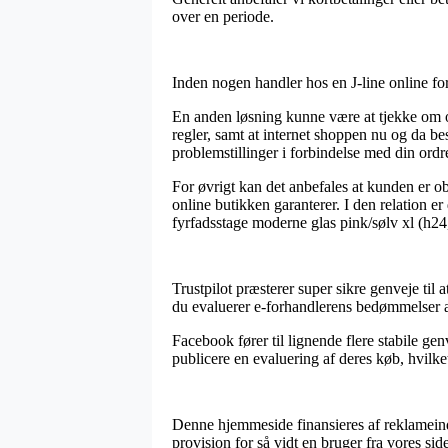
over en periode.
Inden nogen handler hos en J-line online for
En anden løsning kunne være at tjekke om o
regler, samt at internet shoppen nu og da be
problemstillinger i forbindelse med din ordr
For øvrigt kan det anbefales at kunden er o
online butikken garanterer. I den relation er 
fyrfadsstage moderne glas pink/sølv xl (h24
Trustpilot præsterer super sikre genveje til
du evaluerer e-forhandlerens bedømmelser af
Facebook fører til lignende flere stabile gen
publicere en evaluering af deres køb, hvilke
Denne hjemmeside finansieres af reklameind
provision for så vidt en bruger fra vores side