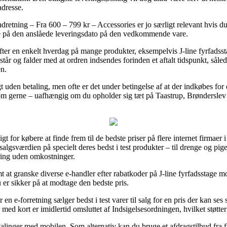
adresse.
etning – Fra 600 – 799 kr – Accessories er jo særligt relevant hvis du 
ere på den anslåede leveringsdato på den vedkommende vare.
fter en enkelt hverdag på mange produkter, eksempelvis J-line fyrfadss
år og falder med at ordren indsendes forinden et aftalt tidspunkt, såle
en.
 uden betaling, men ofte er det under betingelse af at der indkøbes for 
som gerne – uafhængig om du opholder sig tæt på Taastrup, Brønderslev el
for købere at finde frem til de bedste priser på flere internet firmaer i
algsværdien på specielt deres bedst i test produkter – til drenge og pige
ring uden omkostninger.
mt at granske diverse e-handler efter rabatkoder på J-line fyrfadsstage
er sikker på at modtage den bedste pris.
en e-forretning sælger bedst i test varer til salg for en pris der kan se
 med kort er imidlertid omsluttet af Indsigelsesordningen, hvilket støtte
etalinger med mobilen. Som alternativ kan du bruge et afdragstilbud fra 