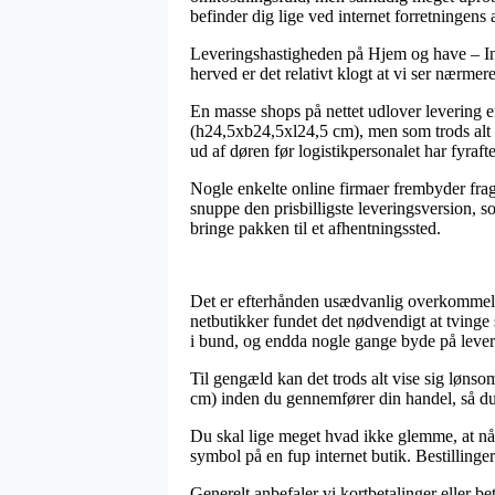
befinder dig lige ved internet forretningens 
Leveringshastigheden på Hjem og have – Indr
herved er det relativt klogt at vi ser nærm
En masse shops på nettet udlover levering e
(h24,5xb24,5xl24,5 cm), men som trods alt st
ud af døren før logistikpersonalet har fyraft
Nogle enkelte online firmaer frembyder fragt
snuppe den prisbilligste leveringsversion, 
bringe pakken til et afhentningssted.
Det er efterhånden usædvanlig overkommeligt 
netbutikker fundet det nødvendigt at tvinge s
i bund, og endda nogle gange byde på leve
Til gengæld kan det trods alt vise sig lønso
cm) inden du gennemfører din handel, så du 
Du skal lige meget hvad ikke glemme, at når 
symbol på en fup internet butik. Bestillinger
Generelt anbefaler vi kortbetalinger eller b