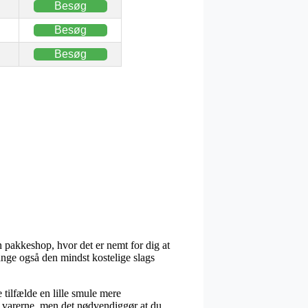
Besøg
Besøg
Besøg
n pakkeshop, hvor det er nemt for dig at
ange også den mindst kostelige slags
e tilfælde en lille smule mere
e varerne, men det nødvendiggør at du