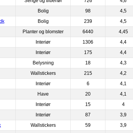
Senge og tilbehør
726
4,6
Bolig
98
4,5
dk
Bolig
239
4,5
Planter og blomster
6440
4,45
Interiør
1306
4,4
Interiør
175
4,4
Belysning
18
4,3
Wallstickers
215
4,2
Interiør
6
4,1
Have
20
4,1
Interiør
15
4
Interiør
87
3,9
k
Wallstickers
59
3,9