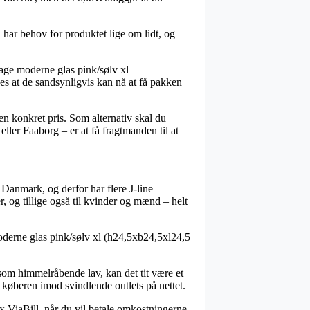
har behov for produktet lige om lidt, og
tage moderne glas pink/sølv xl
des at de sandsynligvis kan nå at få pakken
en konkret pris. Som alternativ skal du
ler Faaborg – er at få fragtmanden til at
 Danmark, og derfor har flere J-line
r, og tillige også til kvinder og mænd – helt
 moderne glas pink/sølv xl (h24,5xb24,5xl24,5
s som himmelråbende lav, kan det tit være et
r køberen imod svindlende outlets på nettet.
fx ViaBill, når du vil betale omkostningerne