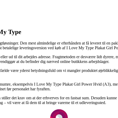
 My Type
gtløsninger. Den mest almindelige er efterhånden at få leveret til en pa
t betalelige leveringsversion ved køb af I Love My Type Plakat Girl 
l eller ud til dit arbejdes adresse. Fragtmetoden er desværre lidt dyrer
vendiggør at du befinder dig nærved online butikkens arbejdslager.
lfælde være yderst betydningsfuld om vi mangler produktet øjeblikkeligt
varenumre, eksempelvis I Love My Type Plakat Girl Power Hvid (A3), men g
net før personalet har fyraften.
 stiller det krav om at der erhverves for en fastsat sum. Desuden kunne
– vil være at få dem til at bringe varerne til et udleveringssted.