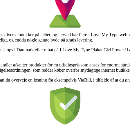
er hos diverse butikker på nettet, og herved har flere I Love My Type w
eligt, og endda nogle gange byde på gratis levering.
et shops i Danmark efter rabat på I Love My Type Plakat Girl Power Hvid
andler afsætter produkter for en udsalgspris som anses for enormt attra
gelsesordningen, som redder køber overfor snydagtige internet butikke
kan du overveje en løsning fra eksempelvis ViaBill, i tilfælde af at du øn