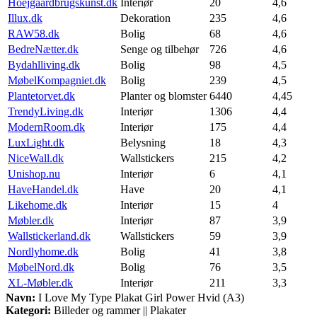
Hoejgaardbrugskunst.dk
Interiør
20
4,6
Illux.dk
Dekoration
235
4,6
RAW58.dk
Bolig
68
4,6
BedreNætter.dk
Senge og tilbehør
726
4,6
Bydahlliving.dk
Bolig
98
4,5
MøbelKompagniet.dk
Bolig
239
4,5
Plantetorvet.dk
Planter og blomster
6440
4,45
TrendyLiving.dk
Interiør
1306
4,4
ModernRoom.dk
Interiør
175
4,4
LuxLight.dk
Belysning
18
4,3
NiceWall.dk
Wallstickers
215
4,2
Unishop.nu
Interiør
6
4,1
HaveHandel.dk
Have
20
4,1
Likehome.dk
Interiør
15
4
Møbler.dk
Interiør
87
3,9
Wallstickerland.dk
Wallstickers
59
3,9
Nordlyhome.dk
Bolig
41
3,8
MøbelNord.dk
Bolig
76
3,5
XL-Møbler.dk
Interiør
211
3,3
Navn:
I Love My Type Plakat Girl Power Hvid (A3)
Kategori:
Billeder og rammer || Plakater