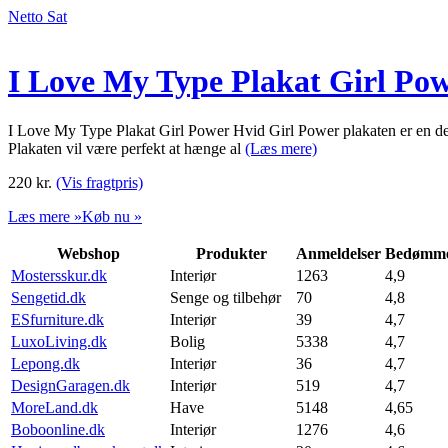
Netto Sat
I Love My Type Plakat Girl Po
I Love My Type Plakat Girl Power Hvid Girl Power plakaten er en del
Plakaten vil være perfekt at hænge al
(Læs mere)
220
kr.
(Vis fragtpris)
Læs mere »
Køb nu »
Webshop
Produkter
Anmeldelser
Bedømme
Mostersskur.dk
Interiør
1263
4,9
Sengetid.dk
Senge og tilbehør
70
4,8
ESfurniture.dk
Interiør
39
4,7
LuxoLiving.dk
Bolig
5338
4,7
Lepong.dk
Interiør
36
4,7
DesignGaragen.dk
Interiør
519
4,7
MoreLand.dk
Have
5148
4,65
Boboonline.dk
Interiør
1276
4,6