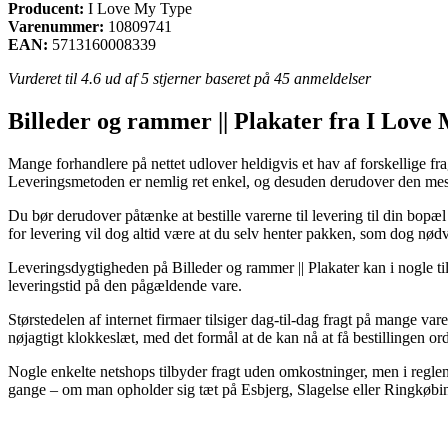
Producent:
I Love My Type
Varenummer:
10809741
EAN:
5713160008339
Vurderet til
4.6
ud af 5 stjerner baseret på
45
anmeldelser
Billeder og rammer || Plakater fra I Love
Mange forhandlere på nettet udlover heldigvis et hav af forskellige fra
Leveringsmetoden er nemlig ret enkel, og desuden derudover den mes
Du bør derudover påtænke at bestille varerne til levering til din bopæ
for levering vil dog altid være at du selv henter pakken, som dog nød
Leveringsdygtigheden på Billeder og rammer || Plakater kan i nogle ti
leveringstid på den pågældende vare.
Størstedelen af internet firmaer tilsiger dag-til-dag fragt på mange 
nøjagtigt klokkeslæt, med det formål at de kan nå at få bestillingen ord
Nogle enkelte netshops tilbyder fragt uden omkostninger, men i reglen
gange – om man opholder sig tæt på Esbjerg, Slagelse eller Ringkøbing 