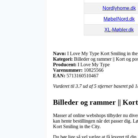
Nordlyhome.dk
MøbelNord.dk
XL-Møbler.dk
Navn:
I Love My Type Kort Smiling in the
Kategori:
Billeder og rammer || Kort og pos
Producent:
I Love My Type
Varenummer:
10825566
EAN:
5713160510467
Vurderet til
3.7
ud af 5 stjerner baseret på
1
Billeder og rammer || Kort
Masser af online webshops tilbyder nu divers
kan hente bestillingen når det passer dig. 
Kort Smiling in the City.
Du bør lige så vel vælge at få leveret til d