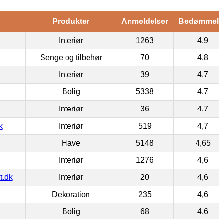
Produkter
Anmeldelser
Bedømmel
Interiør
1263
4,9
Senge og tilbehør
70
4,8
Interiør
39
4,7
Bolig
5338
4,7
Interiør
36
4,7
k
Interiør
519
4,7
Have
5148
4,65
Interiør
1276
4,6
t.dk
Interiør
20
4,6
Dekoration
235
4,6
Bolig
68
4,6