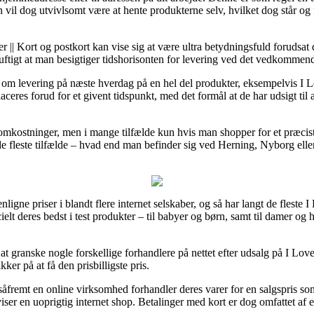
 vil dog utvivlsomt være at hente produkterne selv, hvilket dog står og 
|| Kort og postkort kan vise sig at være ultra betydningsfuld forudsat
uftigt at man besigtiger tidshorisonten for levering ved det vedkommen
te om levering på næste hverdag på en hel del produkter, eksempelvis I
aceres forud for et givent tidspunkt, med det formål at de har udsigt til 
omkostninger, men i mange tilfælde kun hvis man shopper for et præci
de fleste tilfælde – hvad end man befinder sig ved Herning, Nyborg eller 
ligne priser i blandt flere internet selskaber, og så har langt de flest
cielt deres bedst i test produkter – til babyer og børn, samt til damer o
 at granske nogle forskellige forhandlere på nettet efter udsalg på I Lo
ker på at få den prisbilligste pris.
åfremt en online virksomhed forhandler deres varer for en salgspris som
viser en uoprigtig internet shop. Betalinger med kort er dog omfattet af 