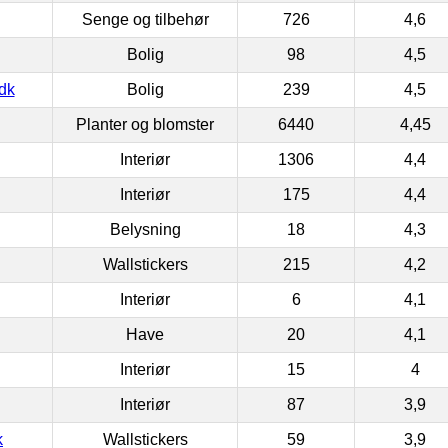
Senge og tilbehør
726
4,6
Bolig
98
4,5
dk
Bolig
239
4,5
Planter og blomster
6440
4,45
Interiør
1306
4,4
Interiør
175
4,4
Belysning
18
4,3
Wallstickers
215
4,2
Interiør
6
4,1
Have
20
4,1
Interiør
15
4
Interiør
87
3,9
k
Wallstickers
59
3,9