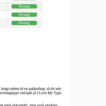
Besøg
Besøg
Besøg
 bragt ordren til en pakkeshop, så du selv
ge leveringstype ved køb af I Love My Type
n tak mere bekostelig, men også særdeles