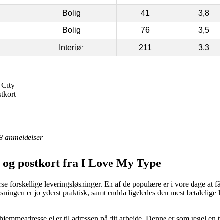
Bolig
41
3,8
Bolig
76
3,5
Interiør
211
3,3
 City
tkort
8
anmeldelser
 og postkort fra I Love My Type
e forskellige leveringsløsninger. En af de populære er i vore dage at få
Løsningen er jo yderst praktisk, samt endda ligeledes den mest betaleli
in hjemmeadresse eller til adressen på dit arbejde. Denne er som regel e