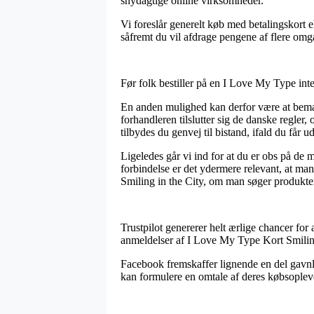
snydagtige online virksomheder.
Vi foreslår generelt køb med betalingskort 
såfremt du vil afdrage pengene af flere omg
Før folk bestiller på en I Love My Type inte
En anden mulighed kan derfor være at bemær
forhandleren tilslutter sig de danske regler
tilbydes du genvej til bistand, ifald du får 
Ligeledes går vi ind for at du er obs på de
forbindelse er det ydermere relevant, at m
Smiling in the City, om man søger produkter
Trustpilot genererer helt ærlige chancer for
anmeldelser af I Love My Type Kort Smiling 
Facebook fremskaffer lignende en del gavnlig
kan formulere en omtale af deres købsoplevels