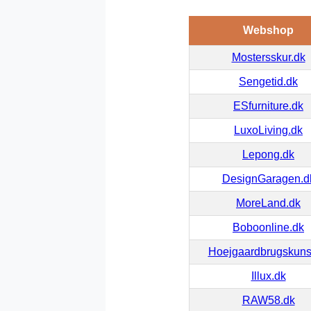
Webshop
Mostersskur.dk
Sengetid.dk
ESfurniture.dk
LuxoLiving.dk
Lepong.dk
DesignGaragen.d
MoreLand.dk
Boboonline.dk
Hoejgaardbrugskuns
Illux.dk
RAW58.dk