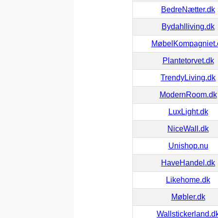
BedreNætter.dk
Bydahlliving.dk
MøbelKompagniet.
Plantetorvet.dk
TrendyLiving.dk
ModernRoom.dk
LuxLight.dk
NiceWall.dk
Unishop.nu
HaveHandel.dk
Likehome.dk
Møbler.dk
Wallstickerland.d