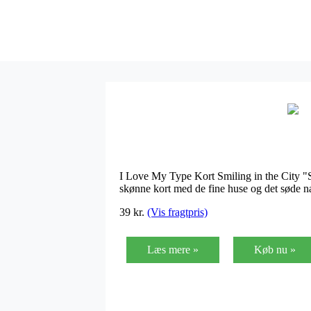
I Love My Type Kort Smiling in the City "Sm
skønne kort med de fine huse og det søde 
39
kr.
(Vis fragtpris)
Læs mere »
Køb nu »