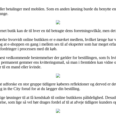
eller betalinger med mobilen. Som en anden løsning burde du benytte en
ange.
rnet butik kan de til hver en tid betragte dens forretningsvilkår, men d
ke hvorvidt online butikken er e-mærket medlem, hvilket længe har vær
, og at e-shoppen en gang i mellem ses til af eksperter som har meget e
udfordringer i processen med dit køb.
 mest vedkommende bestemmelser der gælder for bestillingen, som fx hvil
an permanent gemmer ens kvitteringsmail, så man i fremtiden kan vidne
 til en mand eller kvinde.
 at udforske en stor gruppe tidligere køberes reflektioner og derved er d
in the City forud for at du lægger din bestilling.
e løsninger til at få kendskab til online butikkens pålidelighed. Desud
e, som lige så vel bør drages fordel af til at afveje tidligere kunders o