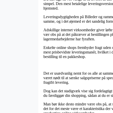
simpel. Den mest betalelige leveringsversion
hjemsted.
Leveringsdygtigheden på Billeder og rammer 
samme, og i det øjemed er det sandelig forn
Adskillige internet virksomheder giver løf
vær obs på at det påkræver at bestillingen pl
lagermedarbejderne har fyraften.
Enkelte online shops frembyder fragt uden 
mest prisbevidste leveringsmanér, hvilket i 
bestilling til en pakkeshop.
Det er usædvanlig nemt for os alle at sammen
været nødt til at sænke salgspriserne på spe
fragtfri levering.
Dog kan det stadigvæk vise sig fordelagtigt
du færdiggør din shopping, sådan at du er sik
Man bør ikke desto mindre være obs på, at s
det for det meste være et karakteristika der 