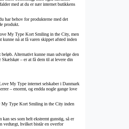
falder med at du er nær internet butikkens
 du har behov for produkterne med det
de produkt.
 Love My Type Kort Smiling in the City, men
at kunne nå at få varen skippet afsted inden
st beløb. Alternativt kunne man udvælge den
Skælskør – er at få dem til at levere din
e I Love My Type internet selskaber i Danmark
g herrer – enormt, og endda nogle gange love
ve My Type Kort Smiling in the City inden
 kan ses som helt ekstremt gunstig, så er
en vedtægt, hvilket bistår en overfor