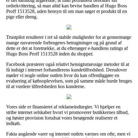
er det samtidig afgørende, at man permanent beholder sin
ordrekvittering, så man altid kan bevise handlen af Hugo Boss
Proff 1513528, uden hensyn til om man søger et produkt til en
pige eller dreng.
Trustpilot resulterer i ret så stabile muligheder for at gennemsøge
mange nuværende forbrugeres betragtninger og på grund af
dette er det at foretrække, at du eftersøger e-handlens ratings af
Hugo Boss Proff 1513528 inden du shopper.
Facebook præsterer også relativt hensigtsmæssige metoder til at
få indsigt i internet forhandlerens kundetilfredshed. Derudover
møder vi nogle online outlets hvor du kan offentliggøre en
evaluering af købsoplevelsen, som på samme måde burde bruges
til at vurdere tilfredsheden hos kunderne.
Vores side er finansieret af reklameindtægter. Vi hjælper en
stribe internet selskaber hvori vi promoverer butikkernes tilbud,
og høster provision forudsat vores besøgende realiserer et
indkøb.
Fakta angående varer og internet outlets værnes om ofte, men vi