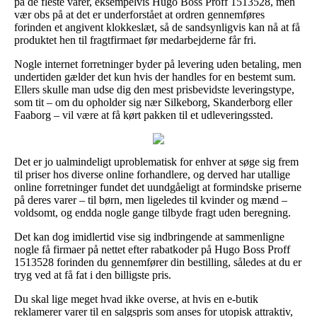
på de fleste varer, eksempelvis Hugo Boss Proff 1513528, men
vær obs på at det er underforstået at ordren gennemføres
forinden et angivent klokkeslæt, så de sandsynligvis kan nå at få
produktet hen til fragtfirmaet før medarbejderne får fri.
Nogle internet forretninger byder på levering uden betaling, men
undertiden gælder det kun hvis der handles for en bestemt sum.
Ellers skulle man udse dig den mest prisbevidste leveringstype,
som tit – om du opholder sig nær Silkeborg, Skanderborg eller
Faaborg – vil være at få kørt pakken til et udleveringssted.
Det er jo ualmindeligt uproblematisk for enhver at søge sig frem
til priser hos diverse online forhandlere, og derved har utallige
online forretninger fundet det uundgåeligt at formindske priserne
på deres varer – til børn, men ligeledes til kvinder og mænd –
voldsomt, og endda nogle gange tilbyde fragt uden beregning.
Det kan dog imidlertid vise sig indbringende at sammenligne
nogle få firmaer på nettet efter rabatkoder på Hugo Boss Proff
1513528 forinden du gennemfører din bestilling, således at du er
tryg ved at få fat i den billigste pris.
Du skal lige meget hvad ikke overse, at hvis en e-butik
reklamerer varer til en salgspris som anses for utopisk attraktiv,