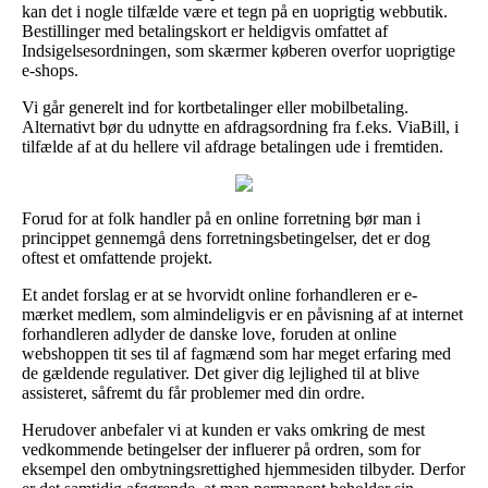
kan det i nogle tilfælde være et tegn på en uoprigtig webbutik.
Bestillinger med betalingskort er heldigvis omfattet af
Indsigelsesordningen, som skærmer køberen overfor uoprigtige
e-shops.
Vi går generelt ind for kortbetalinger eller mobilbetaling.
Alternativt bør du udnytte en afdragsordning fra f.eks. ViaBill, i
tilfælde af at du hellere vil afdrage betalingen ude i fremtiden.
Forud for at folk handler på en online forretning bør man i
princippet gennemgå dens forretningsbetingelser, det er dog
oftest et omfattende projekt.
Et andet forslag er at se hvorvidt online forhandleren er e-
mærket medlem, som almindeligvis er en påvisning af at internet
forhandleren adlyder de danske love, foruden at online
webshoppen tit ses til af fagmænd som har meget erfaring med
de gældende regulativer. Det giver dig lejlighed til at blive
assisteret, såfremt du får problemer med din ordre.
Herudover anbefaler vi at kunden er vaks omkring de mest
vedkommende betingelser der influerer på ordren, som for
eksempel den ombytningsrettighed hjemmesiden tilbyder. Derfor