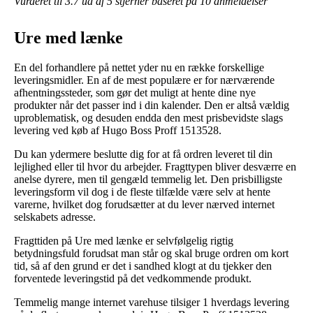
Vurderet til
3.7
ud af 5 stjerner baseret på
10
anmeldelser
Ure med lænke
En del forhandlere på nettet yder nu en række forskellige
leveringsmidler. En af de mest populære er for nærværende
afhentningssteder, som gør det muligt at hente dine nye
produkter når det passer ind i din kalender. Den er altså vældig
uproblematisk, og desuden endda den mest prisbevidste slags
levering ved køb af Hugo Boss Proff 1513528.
Du kan ydermere beslutte dig for at få ordren leveret til din
lejlighed eller til hvor du arbejder. Fragttypen bliver desværre en
anelse dyrere, men til gengæld temmelig let. Den prisbilligste
leveringsform vil dog i de fleste tilfælde være selv at hente
varerne, hvilket dog forudsætter at du lever nærved internet
selskabets adresse.
Fragttiden på Ure med lænke er selvfølgelig rigtig
betydningsfuld forudsat man står og skal bruge ordren om kort
tid, så af den grund er det i sandhed klogt at du tjekker den
forventede leveringstid på det vedkommende produkt.
Temmelig mange internet varehuse tilsiger 1 hverdags levering