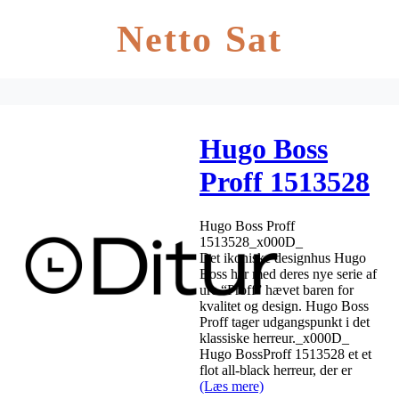
Netto Sat
Hugo Boss
Proff 1513528
Hugo Boss Proff
1513528_x000D_
Det ikoniske designhus Hugo
Boss har med deres nye serie af
ure “Proff” hævet baren for
kvalitet og design. Hugo Boss
Proff tager udgangspunkt i det
klassiske herreur._x000D_
Hugo BossProff 1513528 et et
flot all-black herreur, der er
(Læs mere)