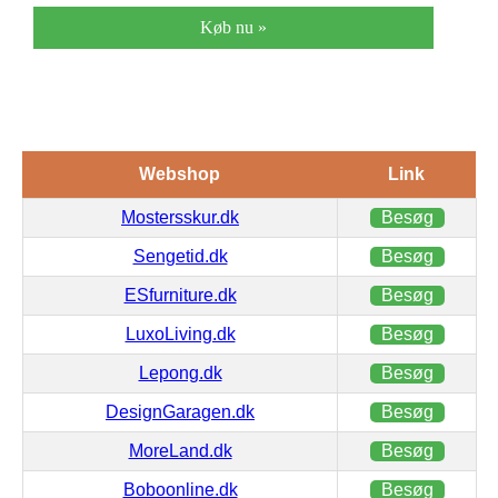
Køb nu »
Webshop
Link
Mostersskur.dk
Besøg
Sengetid.dk
Besøg
ESfurniture.dk
Besøg
LuxoLiving.dk
Besøg
Lepong.dk
Besøg
DesignGaragen.dk
Besøg
MoreLand.dk
Besøg
Boboonline.dk
Besøg