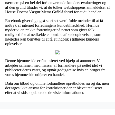
nærmere på en hel del forhenværende kunders evalueringer og
af den grund tilråder vi, at du tolker webshoppens anmeldelser af
House Doctor Vægur Metro Gråblå forud for at du handler.
Facebook giver dig også stort set værdifulde metoder til at få
indtryk af internet forretningens kundetilfredshed. Herinde
møder vi en række forretninger på nettet som giver folk
mulighed for at nedfælde en omtale af købsoplevelsen, som
ligeledes kan benyttes til at få et indblik i tidligere kunders
oplevelser.
Denne hjemmeside er finansieret ved hjælp af annoncer. Vi
arbejder sammen med masser af forhandlere på nettet idet vi
publicerer deres varer, og opnår godtgørelse hvis en bruger fra
vores hjemmeside udfører en handel.
Data om tilbud og online forhandlere opretholdes nu og da, men
der tages ikke ansvar for korrektioner der er blevet realiseret
efter at vi sidst opdaterede de viste informationer.