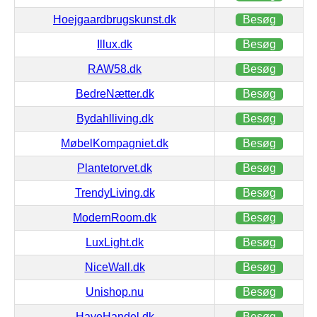
Hoejgaardbrugskunst.dk
Besøg
Illux.dk
Besøg
RAW58.dk
Besøg
BedreNætter.dk
Besøg
Bydahlliving.dk
Besøg
MøbelKompagniet.dk
Besøg
Plantetorvet.dk
Besøg
TrendyLiving.dk
Besøg
ModernRoom.dk
Besøg
LuxLight.dk
Besøg
NiceWall.dk
Besøg
Unishop.nu
Besøg
HaveHandel.dk
Besøg