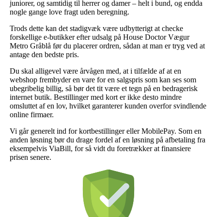
juniorer, og samtidig til herrer og damer – helt i bund, og endda
nogle gange love fragt uden beregning.
Trods dette kan det stadigvæk være udbytterigt at checke
forskellige e-butikker efter udsalg på House Doctor Vægur
Metro Gråblå før du placerer ordren, sådan at man er tryg ved at
antage den bedste pris.
Du skal alligevel være årvågen med, at i tilfælde af at en
webshop frembyder en vare for en salgspris som kan ses som
ubegribelig billig, så bør det tit være et tegn på en bedragerisk
internet butik. Bestillinger med kort er ikke desto mindre
omsluttet af en lov, hvilket garanterer kunden overfor svindlende
online firmaer.
Vi går generelt ind for kortbestillinger eller MobilePay. Som en
anden løsning bør du drage fordel af en løsning på afbetaling fra
eksempelvis ViaBill, for så vidt du foretrækker at finansiere
prisen senere.