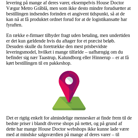
levering på mange af deres varer, eksempelvis House Doctor
Vægur Metro Gråblå, men som ikke desto mindre forudsætter at
bestillingen indsendes forinden et angivent tidspunkt, så at de
kan nå at få produktet ordnet forud for at de logistikansatte har
fyraften.
En række e-firmaer tilbyder fragt uden betaling, men undertiden
er det kun gældende hvis du aftager for et præcist beløb.
Desuden skulle du foretrække den mest prisbevidste
leveringsmodel, hvilket i mange tilfælde – uafhængig om du
befinder sig nær Taastrup, Kalundborg eller Hinnerup – er at få
kørt bestillingen til en pakkeshop.
Det er rigtig enkelt for almindelige mennesker at finde frem til de
bedste priser i blandt diverse shops på nettet, og på grund af
dette har mange House Doctor webshops ikke kunne lade være
med at mindske salgsværdien på mange af deres varer – til