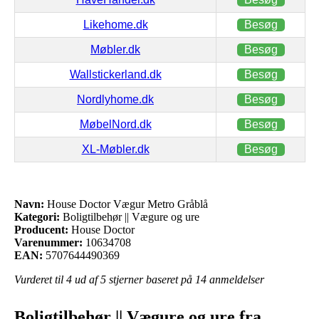
Likehome.dk
Besøg
Møbler.dk
Besøg
Wallstickerland.dk
Besøg
Nordlyhome.dk
Besøg
MøbelNord.dk
Besøg
XL-Møbler.dk
Besøg
Navn:
House Doctor Vægur Metro Gråblå
Kategori:
Boligtilbehør || Vægure og ure
Producent:
House Doctor
Varenummer:
10634708
EAN:
5707644490369
Vurderet til
4
ud af 5 stjerner baseret på
14
anmeldelser
Boligtilbehør || Vægure og ure fra