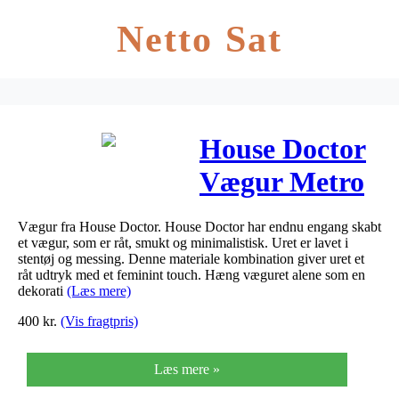
Netto Sat
House Doctor
Vægur Metro
Gråblå
Vægur fra House Doctor. House Doctor har endnu engang skabt
et vægur, som er råt, smukt og minimalistisk. Uret er lavet i
stentøj og messing. Denne materiale kombination giver uret et
råt udtryk med et feminint touch. Hæng væguret alene som en
dekorati
(Læs mere)
400
kr.
(Vis fragtpris)
Læs mere »