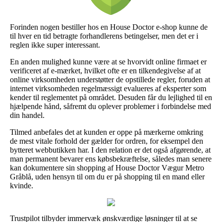
Forinden nogen bestiller hos en House Doctor e-shop kunne de
til hver en tid betragte forhandlerens betingelser, men det er i
reglen ikke super interessant.
En anden mulighed kunne være at se hvorvidt online firmaet er
verificeret af e-mærket, hvilket ofte er en tilkendegivelse af at
online virksomheden understøtter de opstillede regler, foruden at
internet virksomheden regelmæssigt evalueres af eksperter som
kender til reglementet på området. Desuden får du lejlighed til en
hjælpende hånd, såfremt du oplever problemer i forbindelse med
din handel.
Tilmed anbefales det at kunden er oppe på mærkerne omkring
de mest vitale forhold der gælder for ordren, for eksempel den
bytteret webbutikken har. I den relation er det også afgørende, at
man permanent bevarer ens købsbekræftelse, således man senere
kan dokumentere sin shopping af House Doctor Vægur Metro
Gråblå, uden hensyn til om du er på shopping til en mand eller
kvinde.
Trustpilot tilbyder immervæk ønskværdige løsninger til at se