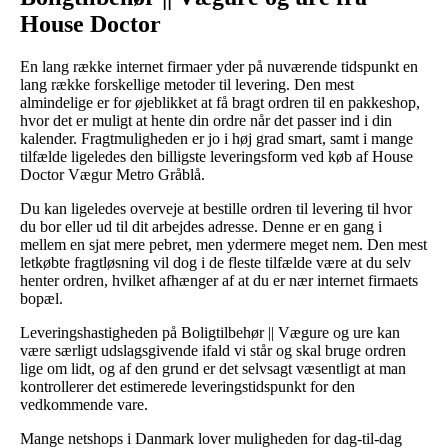
House Doctor
En lang række internet firmaer yder på nuværende tidspunkt en
lang række forskellige metoder til levering. Den mest
almindelige er for øjeblikket at få bragt ordren til en pakkeshop,
hvor det er muligt at hente din ordre når det passer ind i din
kalender. Fragtmuligheden er jo i høj grad smart, samt i mange
tilfælde ligeledes den billigste leveringsform ved køb af House
Doctor Vægur Metro Gråblå.
Du kan ligeledes overveje at bestille ordren til levering til hvor
du bor eller ud til dit arbejdes adresse. Denne er en gang i
mellem en sjat mere pebret, men ydermere meget nem. Den mest
letkøbte fragtløsning vil dog i de fleste tilfælde være at du selv
henter ordren, hvilket afhænger af at du er nær internet firmaets
bopæl.
Leveringshastigheden på Boligtilbehør || Vægure og ure kan
være særligt udslagsgivende ifald vi står og skal bruge ordren
lige om lidt, og af den grund er det selvsagt væsentligt at man
kontrollerer det estimerede leveringstidspunkt for den
vedkommende vare.
Mange netshops i Danmark lover muligheden for dag-til-dag