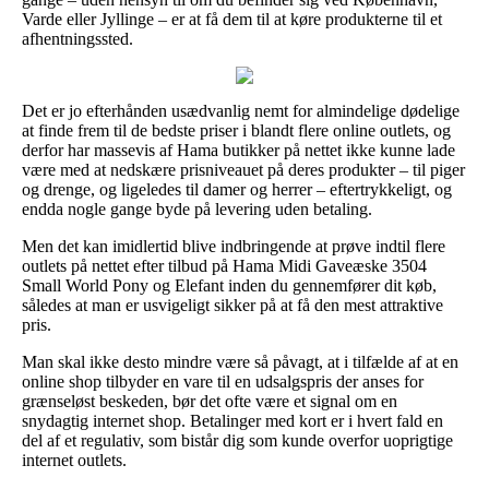
Varde eller Jyllinge – er at få dem til at køre produkterne til et
afhentningssted.
Det er jo efterhånden usædvanlig nemt for almindelige dødelige
at finde frem til de bedste priser i blandt flere online outlets, og
derfor har massevis af Hama butikker på nettet ikke kunne lade
være med at nedskære prisniveauet på deres produkter – til piger
og drenge, og ligeledes til damer og herrer – eftertrykkeligt, og
endda nogle gange byde på levering uden betaling.
Men det kan imidlertid blive indbringende at prøve indtil flere
outlets på nettet efter tilbud på Hama Midi Gaveæske 3504
Small World Pony og Elefant inden du gennemfører dit køb,
således at man er usvigeligt sikker på at få den mest attraktive
pris.
Man skal ikke desto mindre være så påvagt, at i tilfælde af at en
online shop tilbyder en vare til en udsalgspris der anses for
grænseløst beskeden, bør det ofte være et signal om en
snydagtig internet shop. Betalinger med kort er i hvert fald en
del af et regulativ, som bistår dig som kunde overfor uoprigtige
internet outlets.