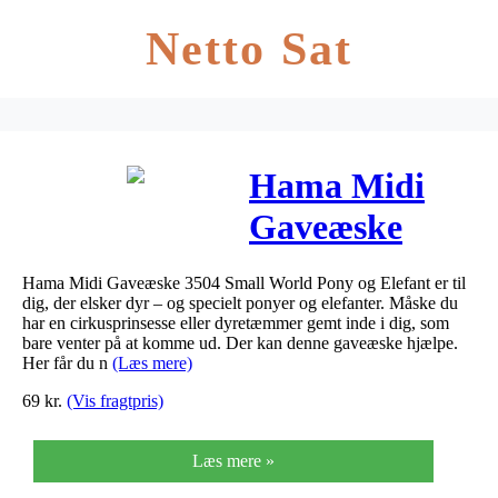
Netto Sat
Hama Midi
Gaveæske
3504 Small
Hama Midi Gaveæske 3504 Small World Pony og Elefant er til
World Pony
dig, der elsker dyr – og specielt ponyer og elefanter. Måske du
har en cirkusprinsesse eller dyretæmmer gemt inde i dig, som
og Elefant
bare venter på at komme ud. Der kan denne gaveæske hjælpe.
Her får du n
(Læs mere)
69
kr.
(Vis fragtpris)
Læs mere »