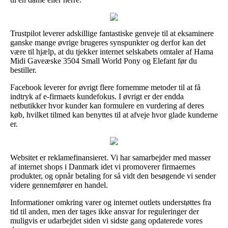
Trustpilot leverer adskillige fantastiske genveje til at eksaminere
ganske mange øvrige brugeres synspunkter og derfor kan det
være til hjælp, at du tjekker internet selskabets omtaler af Hama
Midi Gaveæske 3504 Small World Pony og Elefant før du
bestiller.
Facebook leverer for øvrigt flere fornemme metoder til at få
indtryk af e-firmaets kundefokus. I øvrigt er der endda
netbutikker hvor kunder kan formulere en vurdering af deres
køb, hvilket tilmed kan benyttes til at afveje hvor glade kunderne
er.
Websitet er reklamefinansieret. Vi har samarbejder med masser
af internet shops i Danmark idet vi promoverer firmaernes
produkter, og opnår betaling for så vidt den besøgende vi sender
videre gennemfører en handel.
Informationer omkring varer og internet outlets understøttes fra
tid til anden, men der tages ikke ansvar for reguleringer der
muligvis er udarbejdet siden vi sidste gang opdaterede vores