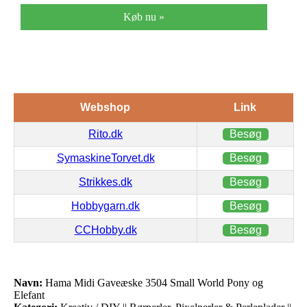
Køb nu »
Webshop
Link
Rito.dk
Besøg
SymaskineTorvet.dk
Besøg
Strikkes.dk
Besøg
Hobbygarn.dk
Besøg
CCHobby.dk
Besøg
Navn:
Hama Midi Gaveæske 3504 Small World Pony og
Elefant