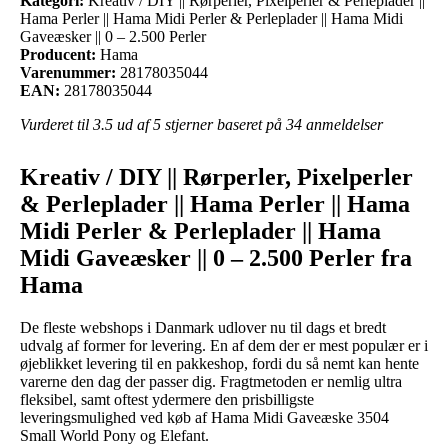
Kategori:
Kreativ / DIY || Rørperler, Pixelperler & Perleplader ||
Hama Perler || Hama Midi Perler & Perleplader || Hama Midi
Gaveæsker || 0 – 2.500 Perler
Producent:
Hama
Varenummer:
28178035044
EAN:
28178035044
Vurderet til
3.5
ud af 5 stjerner baseret på
34
anmeldelser
Kreativ / DIY || Rørperler, Pixelperler
& Perleplader || Hama Perler || Hama
Midi Perler & Perleplader || Hama
Midi Gaveæsker || 0 – 2.500 Perler fra
Hama
De fleste webshops i Danmark udlover nu til dags et bredt
udvalg af former for levering. En af dem der er mest populær er i
øjeblikket levering til en pakkeshop, fordi du så nemt kan hente
varerne den dag der passer dig. Fragtmetoden er nemlig ultra
fleksibel, samt oftest ydermere den prisbilligste
leveringsmulighed ved køb af Hama Midi Gaveæske 3504
Small World Pony og Elefant.