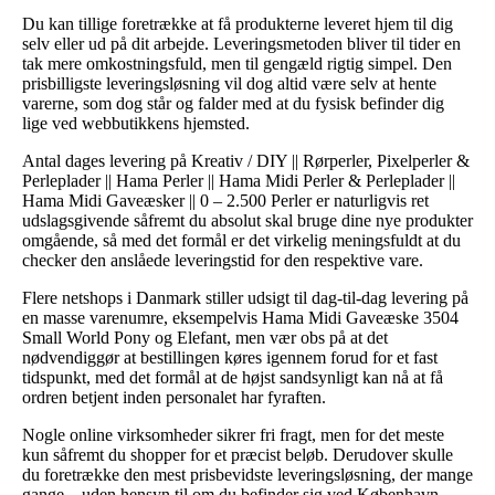
Du kan tillige foretrække at få produkterne leveret hjem til dig
selv eller ud på dit arbejde. Leveringsmetoden bliver til tider en
tak mere omkostningsfuld, men til gengæld rigtig simpel. Den
prisbilligste leveringsløsning vil dog altid være selv at hente
varerne, som dog står og falder med at du fysisk befinder dig
lige ved webbutikkens hjemsted.
Antal dages levering på Kreativ / DIY || Rørperler, Pixelperler &
Perleplader || Hama Perler || Hama Midi Perler & Perleplader ||
Hama Midi Gaveæsker || 0 – 2.500 Perler er naturligvis ret
udslagsgivende såfremt du absolut skal bruge dine nye produkter
omgående, så med det formål er det virkelig meningsfuldt at du
checker den anslåede leveringstid for den respektive vare.
Flere netshops i Danmark stiller udsigt til dag-til-dag levering på
en masse varenumre, eksempelvis Hama Midi Gaveæske 3504
Small World Pony og Elefant, men vær obs på at det
nødvendiggør at bestillingen køres igennem forud for et fast
tidspunkt, med det formål at de højst sandsynligt kan nå at få
ordren betjent inden personalet har fyraften.
Nogle online virksomheder sikrer fri fragt, men for det meste
kun såfremt du shopper for et præcist beløb. Derudover skulle
du foretrække den mest prisbevidste leveringsløsning, der mange
gange – uden hensyn til om du befinder sig ved København,