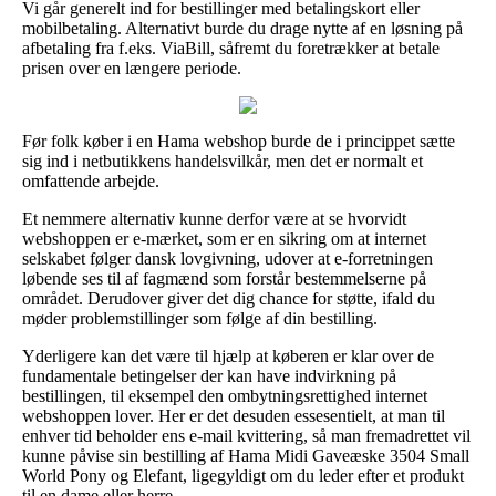
Vi går generelt ind for bestillinger med betalingskort eller
mobilbetaling. Alternativt burde du drage nytte af en løsning på
afbetaling fra f.eks. ViaBill, såfremt du foretrækker at betale
prisen over en længere periode.
Før folk køber i en Hama webshop burde de i princippet sætte
sig ind i netbutikkens handelsvilkår, men det er normalt et
omfattende arbejde.
Et nemmere alternativ kunne derfor være at se hvorvidt
webshoppen er e-mærket, som er en sikring om at internet
selskabet følger dansk lovgivning, udover at e-forretningen
løbende ses til af fagmænd som forstår bestemmelserne på
området. Derudover giver det dig chance for støtte, ifald du
møder problemstillinger som følge af din bestilling.
Yderligere kan det være til hjælp at køberen er klar over de
fundamentale betingelser der kan have indvirkning på
bestillingen, til eksempel den ombytningsrettighed internet
webshoppen lover. Her er det desuden essesentielt, at man til
enhver tid beholder ens e-mail kvittering, så man fremadrettet vil
kunne påvise sin bestilling af Hama Midi Gaveæske 3504 Small
World Pony og Elefant, ligegyldigt om du leder efter et produkt
til en dame eller herre.