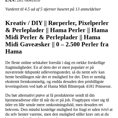
EAN:
28178041816
Vurderet til
4.5
ud af 5 stjerner baseret på
13
anmeldelser
Kreativ / DIY || Rørperler, Pixelperler
& Perleplader || Hama Perler || Hama
Midi Perler & Perleplader || Hama
Midi Gaveæsker || 0 – 2.500 Perler fra
Hama
De fleste online selskaber foreslår i dag en række forskellige
fragtmuligheder. En af dem der er mest populær er på
nuværende tidspunkt udleveringssteder, så du nemt selv kan
hente bestillingen når der er mulighed for det. Den er nemlig
ekstremt fremkommelig, og endda desuden den prisbilligste
leveringsform ved køb af Hama Midi Blisterpak 4181 Prinsesse.
Du bør alternativt prøve at få produkterne sendt til din
hjemmeadresse eller til når du er på job. Fragttypen viser sig til
tider en lille smule mere omkostningsfuld, men desuden ret
bekvem. Den mindst kostelige mulighed for fragt er uden tvivl at
du selv henter varerne, men den mulighed stiller krav om at du