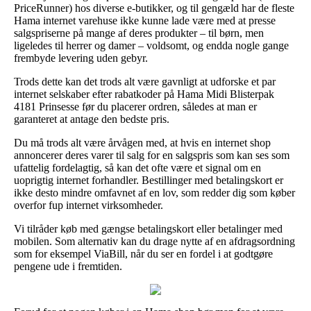
PriceRunner) hos diverse e-butikker, og til gengæld har de fleste
Hama internet varehuse ikke kunne lade være med at presse
salgspriserne på mange af deres produkter – til børn, men
ligeledes til herrer og damer – voldsomt, og endda nogle gange
frembyde levering uden gebyr.
Trods dette kan det trods alt være gavnligt at udforske et par
internet selskaber efter rabatkoder på Hama Midi Blisterpak
4181 Prinsesse før du placerer ordren, således at man er
garanteret at antage den bedste pris.
Du må trods alt være årvågen med, at hvis en internet shop
annoncerer deres varer til salg for en salgspris som kan ses som
ufattelig fordelagtig, så kan det ofte være et signal om en
uoprigtig internet forhandler. Bestillinger med betalingskort er
ikke desto mindre omfavnet af en lov, som redder dig som køber
overfor fup internet virksomheder.
Vi tilråder køb med gængse betalingskort eller betalinger med
mobilen. Som alternativ kan du drage nytte af en afdragsordning
som for eksempel ViaBill, når du ser en fordel i at godtgøre
pengene ude i fremtiden.