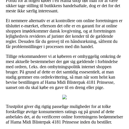
Forud for at nogen køber i en Hama shop bør man for at være
sikker tage stilling til butikkens handelsaftale, dog er det for det
meste ikke særlig interessant.
Et nemmere alternativ er at kontrollere om online forretningen er
tilsluttet e-mærket, eftersom det ofte er en garanti for at online
shoppen imødekommer dansk lovgivning, og at forretningen
lejlighedsvis revideres af jurister der kender til de gældende
regler. Desuden får du genvej til en håndsrækning, såfremt du
får problemstillinger i processen med din handel.
Tillige rekommanderer vi at køberen er omhyggelig omkring de
mest aktuelle bestemmelser der gør sig gældende i forbindelse
med ordren, f.eks. den ombytningspolitik internet shoppen
bruger. På grund af dette er det samtidig essesentielt, at man
stadig gemmer ens ordrekvittering, så man når som helst kan
bevise bestillingen af Hama Midi Blisterpak 4181 Prinsesse,
uanset om du skal købe en gave til en dreng eller pige.
Trustpilot giver dig rigtig passelige muligheder for at tolke
forskellige øvrige konsumenters ratings og på grund af dette
anbefales det, at du verificerer online forretningens bedømmelser
af Hama Midi Blisterpak 4181 Prinsesse inden du bestiller.