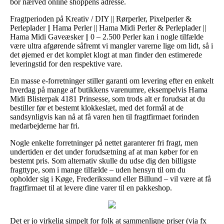
bor nærved online shoppens adresse.
Fragtperioden på Kreativ / DIY || Rørperler, Pixelperler &
Perleplader || Hama Perler || Hama Midi Perler & Perleplader ||
Hama Midi Gaveæsker || 0 – 2.500 Perler kan i nogle tilfælde
være ultra afgørende såfremt vi mangler varerne lige om lidt, så i
det øjemed er det komplet klogt at man finder den estimerede
leveringstid for den respektive vare.
En masse e-forretninger stiller garanti om levering efter en enkelt
hverdag på mange af butikkens varenumre, eksempelvis Hama
Midi Blisterpak 4181 Prinsesse, som trods alt er forudsat at du
bestiller før et bestemt klokkeslæt, med det formål at de
sandsynligvis kan nå at få varen hen til fragtfirmaet forinden
medarbejderne har fri.
Nogle enkelte forretninger på nettet garanterer fri fragt, men
undertiden er det under forudsætning af at man køber for en
bestemt pris. Som alternativ skulle du udse dig den billigste
fragttype, som i mange tilfælde – uden hensyn til om du
opholder sig i Køge, Frederikssund eller Billund – vil være at få
fragtfirmaet til at levere dine varer til en pakkeshop.
Det er jo virkelig simpelt for folk at sammenligne priser (via fx