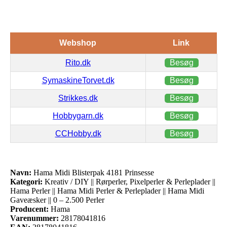
Webshop
Link
Rito.dk
Besøg
SymaskineTorvet.dk
Besøg
Strikkes.dk
Besøg
Hobbygarn.dk
Besøg
CCHobby.dk
Besøg
Navn:
Hama Midi Blisterpak 4181 Prinsesse
Kategori:
Kreativ / DIY || Rørperler, Pixelperler & Perleplader ||
Hama Perler || Hama Midi Perler & Perleplader || Hama Midi
Gaveæsker || 0 – 2.500 Perler
Producent:
Hama
Varenummer:
28178041816