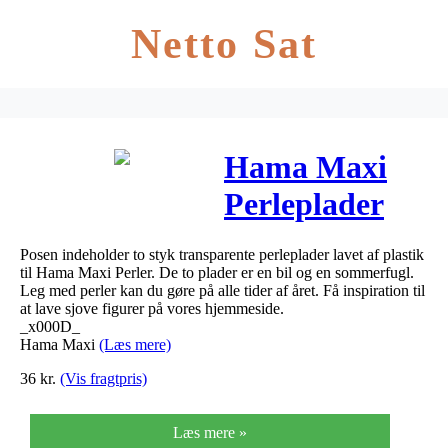
Netto Sat
Hama Maxi
Perleplader
8258 Bil og
Posen indeholder to styk transparente perleplader lavet af plastik
Sommerfugl
til Hama Maxi Perler. De to plader er en bil og en sommerfugl.
Leg med perler kan du gøre på alle tider af året. Få inspiration til
Transparent
at lave sjove figurer på vores hjemmeside.
_x000D_
20x15cm – 2 s
Hama Maxi
(Læs mere)
36
kr.
(Vis fragtpris)
Læs mere »