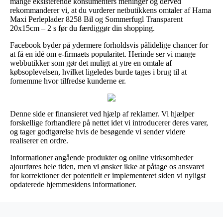
mange eksisterende konsumenters meninger og derved
rekommanderer vi, at du vurderer netbutikkens omtaler af Hama
Maxi Perleplader 8258 Bil og Sommerfugl Transparent
20x15cm – 2 s før du færdiggør din shopping.
Facebook byder på ydermere forholdsvis pålidelige chancer for
at få en idé om e-firmaets popularitet. Herinde ser vi mange
webbutikker som gør det muligt at ytre en omtale af
købsoplevelsen, hvilket ligeledes burde tages i brug til at
fornemme hvor tilfredse kunderne er.
Denne side er finansieret ved hjælp af reklamer. Vi hjælper
forskellige forhandlere på nettet idet vi introducerer deres varer,
og tager godtgørelse hvis de besøgende vi sender videre
realiserer en ordre.
Informationer angående produkter og online virksomheder
ajourføres hele tiden, men vi ønsker ikke at påtage os ansvaret
for korrektioner der potentielt er implementeret siden vi nyligst
opdaterede hjemmesidens informationer.