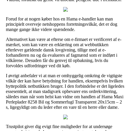
Forud for at nogen køber hos en Hama e-handler kan man
principielt overveje netshoppens forretningsvilkår, det er dog
mange gange ikke videre spændende.
Alternativet kan være at efterse om e-firmaet er verificeret af e-
mærket, som kan være en erklæring om at webbutikken
efterlever gældende dansk lovgivning, tillige med at e-
forhandleren nu og da evalueres af fagmænd som er indført i
vilkårene. Desuden får du genvej til opbakning, hvis du
forvoldes udfordringer ved dit køb.
I øvrigt anbefaler vi at man er omhyggelig omkring de vigtigste
vilkår der kan have betydning for handlen, eksempelvis hvilken
byttepolitik netbutikken bruger. I den forbindelse er det ligeledes
essesentielt, at man stadigvæk opbevarer ens ordrekvittering,
således man når som helst kan vidne om handlen af Hama Maxi
Perleplader 8258 Bil og Sommerfugl Transparent 20x15cm – 2
s, ligegyldigt om du leder efter en vare til en herre eller dame.
Trustpilot giver dig evigt fine muligheder for at undersøge