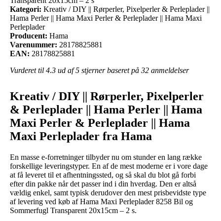
Transparent 20x15cm – 2 s
Kategori:
Kreativ / DIY || Rørperler, Pixelperler & Perleplader ||
Hama Perler || Hama Maxi Perler & Perleplader || Hama Maxi
Perleplader
Producent:
Hama
Varenummer:
28178825881
EAN:
28178825881
Vurderet til
4.3
ud af 5 stjerner baseret på
32
anmeldelser
Kreativ / DIY || Rørperler, Pixelperler
& Perleplader || Hama Perler || Hama
Maxi Perler & Perleplader || Hama
Maxi Perleplader fra Hama
En masse e-forretninger tilbyder nu om stunder en lang række
forskellige leveringstyper. En af de mest moderne er i vore dage
at få leveret til et afhentningssted, og så skal du blot gå forbi
efter din pakke når det passer ind i din hverdag. Den er altså
vældig enkel, samt typisk derudover den mest prisbevidste type
af levering ved køb af Hama Maxi Perleplader 8258 Bil og
Sommerfugl Transparent 20x15cm – 2 s.