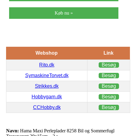
Køb nu »
Webshop
Link
Rito.dk
Besøg
SymaskineTorvet.dk
Besøg
Strikkes.dk
Besøg
Hobbygarn.dk
Besøg
CCHobby.dk
Besøg
Navn:
Hama Maxi Perleplader 8258 Bil og Sommerfugl