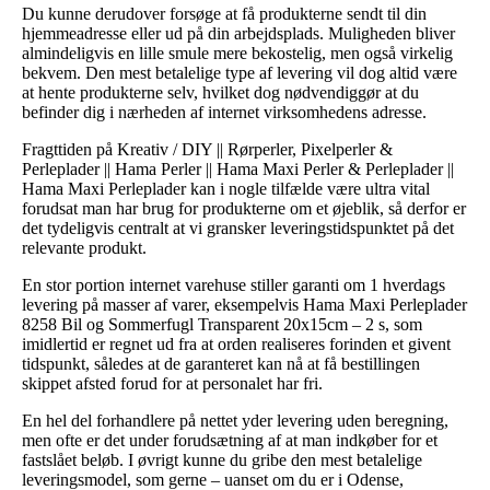
Du kunne derudover forsøge at få produkterne sendt til din
hjemmeadresse eller ud på din arbejdsplads. Muligheden bliver
almindeligvis en lille smule mere bekostelig, men også virkelig
bekvem. Den mest betalelige type af levering vil dog altid være
at hente produkterne selv, hvilket dog nødvendiggør at du
befinder dig i nærheden af internet virksomhedens adresse.
Fragttiden på Kreativ / DIY || Rørperler, Pixelperler &
Perleplader || Hama Perler || Hama Maxi Perler & Perleplader ||
Hama Maxi Perleplader kan i nogle tilfælde være ultra vital
forudsat man har brug for produkterne om et øjeblik, så derfor er
det tydeligvis centralt at vi gransker leveringstidspunktet på det
relevante produkt.
En stor portion internet varehuse stiller garanti om 1 hverdags
levering på masser af varer, eksempelvis Hama Maxi Perleplader
8258 Bil og Sommerfugl Transparent 20x15cm – 2 s, som
imidlertid er regnet ud fra at orden realiseres forinden et givent
tidspunkt, således at de garanteret kan nå at få bestillingen
skippet afsted forud for at personalet har fri.
En hel del forhandlere på nettet yder levering uden beregning,
men ofte er det under forudsætning af at man indkøber for et
fastslået beløb. I øvrigt kunne du gribe den mest betalelige
leveringsmodel, som gerne – uanset om du er i Odense,