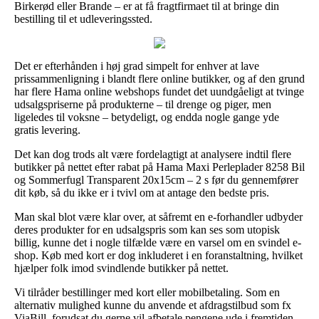
Birkerød eller Brande – er at få fragtfirmaet til at bringe din
bestilling til et udleveringssted.
Det er efterhånden i høj grad simpelt for enhver at lave
prissammenligning i blandt flere online butikker, og af den grund
har flere Hama online webshops fundet det uundgåeligt at tvinge
udsalgspriserne på produkterne – til drenge og piger, men
ligeledes til voksne – betydeligt, og endda nogle gange yde
gratis levering.
Det kan dog trods alt være fordelagtigt at analysere indtil flere
butikker på nettet efter rabat på Hama Maxi Perleplader 8258 Bil
og Sommerfugl Transparent 20x15cm – 2 s før du gennemfører
dit køb, så du ikke er i tvivl om at antage den bedste pris.
Man skal blot være klar over, at såfremt en e-forhandler udbyder
deres produkter for en udsalgspris som kan ses som utopisk
billig, kunne det i nogle tilfælde være en varsel om en svindel e-
shop. Køb med kort er dog inkluderet i en foranstaltning, hvilket
hjælper folk imod svindlende butikker på nettet.
Vi tilråder bestillinger med kort eller mobilbetaling. Som en
alternativ mulighed kunne du anvende et afdragstilbud som fx
ViaBill, forudsat du gerne vil afbetale pengene ude i fremtiden.