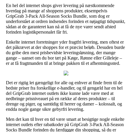
En hel del internet shops giver levering på næstkommende
hverdag på mange af shoppens produkter, eksempelvis
GripGrab 3-Pack All-Season Socks Bundle, som dog er
underforstået at ordren indsendes forinden et nøjagtigt tidspunkt,
sådan at de garanteret kan nå at få de nye varer sendt afsted
forinden logistikpersonalet får fri.
Enkelte internet forretninger yder fragtfri levering, men oftest er
det påkrævet at der shoppes for et præcist beløb. Desuden burde
du gribe den mest prisbevidste leveringsløsning, der mange
gange – uanset om du bor tæt på Køge, Rønne eller Gilleleje –
er at få fragtmanden til at bringe pakken til et afhentningssted.
Det er rigtig let gængeligt for alle og enhver at finde frem til de
bedste priser fra forskellige e-handler, og til gengæld har en hel
del GripGrab internet outlets ikke kunne lade være med at
nedbringe prisniveauet på en række af deres produkter – til
drenge og piger, og samtidig til herrer og damer – kolossalt, og
endda nogle gange sikre gebyrfri levering.
Men det kan til hver en tid være smart at besigtige nogle enkelte
internet outlets efter rabatkoder på GripGrab 3-Pack All-Season
Socks Bundle forinden du færdiggør din shopping, så du er