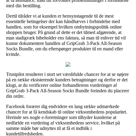
at få assistance, ifald du forvoldes problemstillinger i forbindelse
med din bestilling.
Dertil tilråder vi at kunden er hensynstagende til de mest
essentielle betingelser der kan håndhæves i forbindelse med
handlen, som for eksempel hvilken ombytningspolitik online
shoppen bruger. På grund af dette er det tilmed afgørende, at
man stadigvæk bibeholder ens faktura, så man til enhver tid vil
kunne dokumentere handlen af GripGrab 3-Pack All-Season
Socks Bundle, om du efterspørger produkter til en mand eller
kvinde.
Trustpilot resulterer i stort set værdifulde chancer for at se nøjere
på en række eksisterende kunders betragtninger og derfor er det
klogt, at du verificerer online forhandlerens vurderinger af
GripGrab 3-Pack All-Season Socks Bundle forinden du placerer
din ordre.
Facebook forærer dig endvidere en lang række udmærkede
chancer for at få kendskab til online virksomhedens popularitet.
Herinde ses nogle e-forretninger som tilbyder kunderne at
nedfælde en vurdering af virksomhedens service, hvilket på
samme måde bør udnyttes til at få et indblik i
kundetilfredsheden.