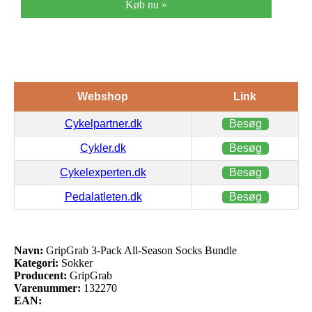
Køb nu »
Webshop
Link
Cykelpartner.dk
Besøg
Cykler.dk
Besøg
Cykelexperten.dk
Besøg
Pedalatleten.dk
Besøg
Navn:
GripGrab 3-Pack All-Season Socks Bundle
Kategori:
Sokker
Producent:
GripGrab
Varenummer:
132270
EAN: