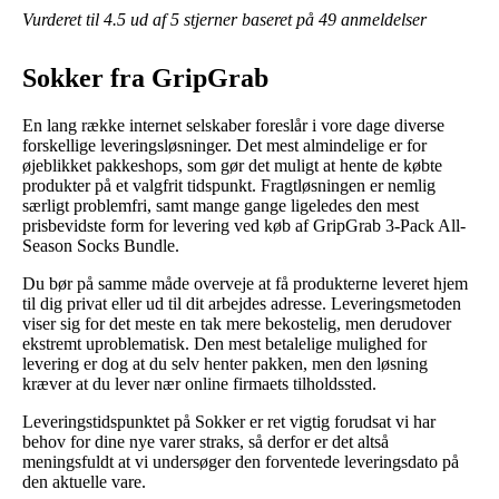
Vurderet til
4.5
ud af 5 stjerner baseret på
49
anmeldelser
Sokker fra GripGrab
En lang række internet selskaber foreslår i vore dage diverse
forskellige leveringsløsninger. Det mest almindelige er for
øjeblikket pakkeshops, som gør det muligt at hente de købte
produkter på et valgfrit tidspunkt. Fragtløsningen er nemlig
særligt problemfri, samt mange gange ligeledes den mest
prisbevidste form for levering ved køb af GripGrab 3-Pack All-
Season Socks Bundle.
Du bør på samme måde overveje at få produkterne leveret hjem
til dig privat eller ud til dit arbejdes adresse. Leveringsmetoden
viser sig for det meste en tak mere bekostelig, men derudover
ekstremt uproblematisk. Den mest betalelige mulighed for
levering er dog at du selv henter pakken, men den løsning
kræver at du lever nær online firmaets tilholdssted.
Leveringstidspunktet på Sokker er ret vigtig forudsat vi har
behov for dine nye varer straks, så derfor er det altså
meningsfuldt at vi undersøger den forventede leveringsdato på
den aktuelle vare.