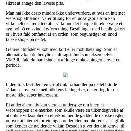
sikret at antage den laveste pris.
Man må ikke desto mindre ikke undervurdere, at hvis en internet
webshop afhænder varer til salg for en udsalgspris som kan
virke helt ekstremt letkøbt, så kunne det i nogle tilfælde være et
symbol på en svindel e-forretning. Bestillinger med betalingskort
er i hvert fald omfattet af en orden, som begunstiger en imod
falske shops på nettet.
Generelt tilråder vi køb med kort eller mobilbetaling. Som et
alternativ kan du benytte et afdragstilbud som eksempelvis
ViaBill, ifald du har i sinde at afdrage omkostningerne over en
periode.
Inden folk bestiller i en GripGrab forhandler på nettet bør de
sådan set overveje netbutikkens betingelser, det er dog for det
meste ikke super interessant.
Et andet alternativ kan være at undersøge om internet
webshoppen er e-mærket, som skulle være en tilkendegivelse af
at online virksomheden efterkommer de gældende danske regler,
udover at internet forretningen undertiden monitoreres af fagfolk
som kender de gældende vilkår. Desuden giver det dig genvej til