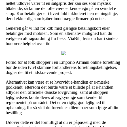
nettet udlover varer til en salgspris der kan ses som mystisk
tiltalende, så kunne det ofte være et kendetegn på en svindel e-
shop. Kortbetalinger er i hvert fald inkluderet i en retningslinje,
der dækker dig som køber imod uægte firmaer på nettet.
Generelt går vi ind for køb med gængse betalingskort eller
betalinger med mobilen. Som en alternativ mulighed kan du
vælge en afdragsordning fra f.eks. ViaBill, hvis du har i sinde at
honorere beløbet over tid.
Forud for at folk shopper i en Emporio Armani online forretning
bør de uden tvivl skimme forhandlerens forretningsbetingelser,
dog er det tit et tidskrævende projekt.
Alternativet kan være at se hvorvidt e-handlen er e-mærke
godkendt, eftersom det burde være et billede på at e-handlen
adlyder den officielle danske lovgivning, samt at shoppen
lejlighedsvis kontrolleres af sagkyndige som kender til
reglementet på området. Det er en rigtig god lejlighed til
opbakning, for så vidt du forvoldes dilemmaer som følge af din
bestilling.
Udover dette er det fornuftigt at du er påpasselig med de