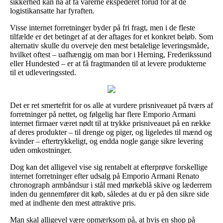
sikkerhed kan nå at få varerne ekspederet forud for at de
logistikansatte har fyraften.
Visse internet forretninger byder på fri fragt, men i de fleste
tilfælde er det betinget af at der aftages for et konkret beløb. Som
alternativ skulle du overveje den mest betalelige leveringsmåde,
hvilket oftest – uafhængig om man bor i Herning, Frederikssund
eller Hundested – er at få fragtmanden til at levere produkterne
til et udleveringssted.
Det er ret smertefrit for os alle at vurdere prisniveauet på tværs af
forretninger på nettet, og følgelig har flere Emporio Armani
internet firmaer været nødt til at trykke prisniveauet på en række
af deres produkter – til drenge og piger, og ligeledes til mænd og
kvinder – eftertrykkeligt, og endda nogle gange sikre levering
uden omkostninger.
Dog kan det alligevel vise sig rentabelt at efterprøve forskellige
internet forretninger efter udsalg på Emporio Armani Renato
chronograph armbåndsur i stål med mørkeblå skive og læderrem
inden du gennemfører dit køb, således at du er på den sikre side
med at indhente den mest attraktive pris.
Man skal alligevel være opmærksom på, at hvis en shop på