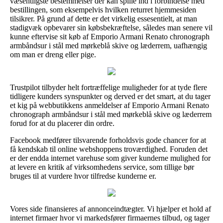
væsentligste bestemmelser der kan spille ind i forbindelse med
bestillingen, som eksempelvis hvilken returret hjemmesiden
tilsikrer. På grund af dette er det virkelig essesentielt, at man
stadigvæk opbevarer sin købsbekræftelse, således man senere vil
kunne eftervise sit køb af Emporio Armani Renato chronograph
armbåndsur i stål med mørkeblå skive og læderrem, uafhængig
om man er dreng eller pige.
Trustpilot tilbyder helt fortræffelige muligheder for at tyde flere
tidligere kunders synspunkter og derved er det smart, at du tager
et kig på webbutikkens anmeldelser af Emporio Armani Renato
chronograph armbåndsur i stål med mørkeblå skive og læderrem
forud for at du placerer din ordre.
Facebook medfører tilsvarende forholdsvis gode chancer for at
få kendskab til online webshoppens troværdighed. Foruden det
er der endda internet varehuse som giver kunderne mulighed for
at levere en kritik af virksomhedens service, som tillige bør
bruges til at vurdere hvor tilfredse kunderne er.
Vores side finansieres af annonceindtægter. Vi hjælper et hold af
internet firmaer hvor vi markedsfører firmaernes tilbud, og tager