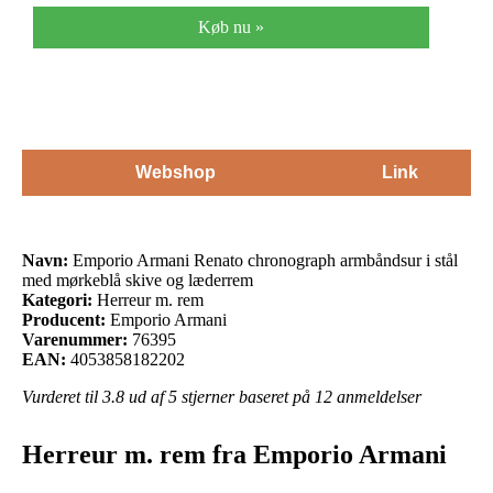
læderrem
Køb nu »
Webshop
Link
Navn:
Emporio Armani Renato chronograph armbåndsur i stål
med mørkeblå skive og læderrem
Kategori:
Herreur m. rem
Producent:
Emporio Armani
Varenummer:
76395
EAN:
4053858182202
Vurderet til
3.8
ud af 5 stjerner baseret på
12
anmeldelser
Herreur m. rem fra Emporio Armani