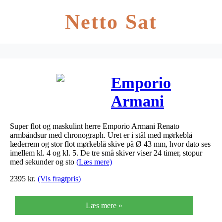
Netto Sat
Emporio
Armani
Renato
Super flot og maskulint herre Emporio Armani Renato
chronograph
armbåndsur med chronograph. Uret er i stål med mørkeblå
læderrem og stor flot mørkeblå skive på Ø 43 mm, hvor dato ses
armbåndsur i
imellem kl. 4 og kl. 5. De tre små skiver viser 24 timer, stopur
med sekunder og sto
(Læs mere)
stål med
2395
kr.
(Vis fragtpris)
mørkeblå
Læs mere »
skive og