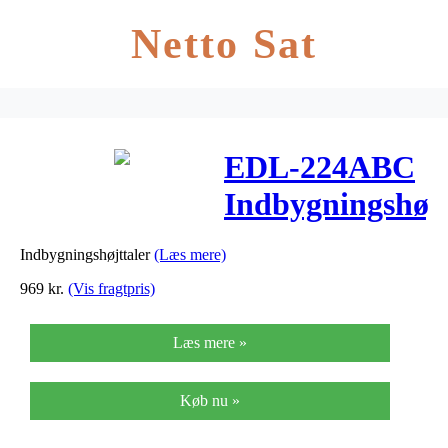
Netto Sat
EDL-224ABC
Indbygningshøjt
med EN 54-24
Indbygningshøjttaler
(Læs mere)
969
kr.
(Vis fragtpris)
Læs mere »
Køb nu »