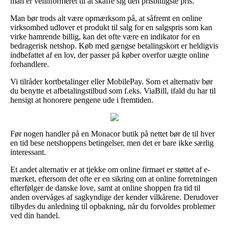
man er velinformeret til at skaffe sig den prisbilligste pris.
Man bør trods alt være opmærksom på, at såfremt en online
virksomhed udlover et produkt til salg for en salgspris som kan
virke hamrende billig, kan det ofte være en indikator for en
bedragerisk netshop. Køb med gængse betalingskort er heldigvis
indbefattet af en lov, der passer på køber overfor uægte online
forhandlere.
Vi tilråder kortbetalinger eller MobilePay. Som et alternativ bør
du benytte et afbetalingstilbud som f.eks. ViaBill, ifald du har til
hensigt at honorere pengene ude i fremtiden.
Før nogen handler på en Monacor butik på nettet bør de til hver
en tid bese netshoppens betingelser, men det er bare ikke særlig
interessant.
Et andet alternativ er at tjekke om online firmaet er støttet af e-
mærket, eftersom det ofte er en sikring om at online forretningen
efterfølger de danske love, samt at online shoppen fra tid til
anden overvåges af sagkyndige der kender vilkårene. Derudover
tilbydes du anledning til opbakning, når du forvoldes problemer
ved din handel.