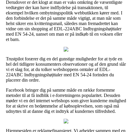
Derudover er det klogt at man er vaks omkring de væsentligste
vedtægter der kan have indflydelse på transaktionen, til
eksempel hvilken ombytningspolitik webbutikken kører med. I
den forbindelse er det på samme måde vigtigt, at man når som
helst sikrer ens kvitteringsmail, således man fremadrettet kan
vidne om sin shopping af EDL-224ABC Indbygningshøjttaler
med EN 54-24, uanset om man er på indkøb til en voksen eller
et barn.
Trustpilot forærer dig en del gunstige muligheder for at tyde en
hel del tidligere konsumenters observationer og af den grund slår
vi et slag for, at du tolker webshoppens omtaler af EDL-
224ABC Indbygningshøjttaler med EN 54-24 forinden du
placerer din ordre.
Facebook bringer dig på samme måde en række fornemme
metoder til at få indblik i e-forretningens popularitet. Desuden
møder vi en del internet webshops som giver kunderne mulighed
for at skrive en bedømmelse af købsoplevelsen, som også må
udnyttes til at danne dig et indtryk af kundernes tilfredshed.
Hjemmesiden er reklamefinansieret. Vi arbejder sammen med en