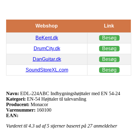
Webshop
Link
BeKent.dk
Besøg
DrumCity.dk
Besøg
DanGuitar.dk
Besøg
SoundStoreXL.com
Besøg
Navn:
EDL-224ABC Indbygningshøjttaler med EN 54-24
Kategori:
EN-54 Højttaler til talevarsling
Producent:
Monacor
Varenummer:
160100
EAN:
Vurderet til
4.3
ud af 5 stjerner baseret på
27
anmeldelser