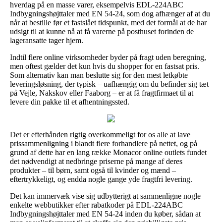
hverdag på en masse varer, eksempelvis EDL-224ABC
Indbygningshøjttaler med EN 54-24, som dog afhænger af at du
når at bestille før et fastslået tidspunkt, med det formål at de har
udsigt til at kunne nå at få varerne på posthuset forinden de
lageransatte tager hjem.
Indtil flere online virksomheder byder på fragt uden beregning,
men oftest gælder det kun hvis du shopper for en fastsat pris.
Som alternativ kan man beslutte sig for den mest letkøbte
leveringsløsning, der typisk – uafhængig om du befinder sig tæt
på Vejle, Nakskov eller Faaborg – er at få fragtfirmaet til at
levere din pakke til et afhentningssted.
Det er efterhånden rigtig overkommeligt for os alle at lave
prissammenligning i blandt flere forhandlere på nettet, og på
grund af dette har en lang række Monacor online outlets fundet
det nødvendigt at nedbringe priserne på mange af deres
produkter – til børn, samt også til kvinder og mænd –
eftertrykkeligt, og endda nogle gange yde fragtfri levering.
Det kan immervæk vise sig udbytterigt at sammenligne nogle
enkelte webbutikker efter rabatkoder på EDL-224ABC
Indbygningshøjttaler med EN 54-24 inden du køber, sådan at