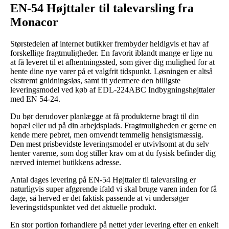
EN-54 Højttaler til talevarsling fra
Monacor
Størstedelen af internet butikker frembyder heldigvis et hav af
forskellige fragtmuligheder. En favorit iblandt mange er lige nu
at få leveret til et afhentningssted, som giver dig mulighed for at
hente dine nye varer på et valgfrit tidspunkt. Løsningen er altså
ekstremt gnidningsløs, samt tit ydermere den billigste
leveringsmodel ved køb af EDL-224ABC Indbygningshøjttaler
med EN 54-24.
Du bør derudover planlægge at få produkterne bragt til din
bopæl eller ud på din arbejdsplads. Fragtmuligheden er gerne en
kende mere pebret, men omvendt temmelig hensigtsmæssig.
Den mest prisbevidste leveringsmodel er utvivlsomt at du selv
henter varerne, som dog stiller krav om at du fysisk befinder dig
nærved internet butikkens adresse.
Antal dages levering på EN-54 Højttaler til talevarsling er
naturligvis super afgørende ifald vi skal bruge varen inden for få
dage, så herved er det faktisk passende at vi undersøger
leveringstidspunktet ved det aktuelle produkt.
En stor portion forhandlere på nettet yder levering efter en enkelt