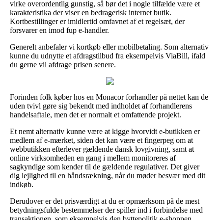
virke overordentlig gunstig, så bør det i nogle tilfælde være et
karakteristika der viser en bedragerisk internet butik.
Kortbestillinger er imidlertid omfavnet af et regelsæt, der
forsvarer en imod fup e-handler.
Generelt anbefaler vi kortkøb eller mobilbetaling. Som alternativ
kunne du udnytte et afdragstilbud fra eksempelvis ViaBill, ifald
du gerne vil afdrage prisen senere.
Forinden folk køber hos en Monacor forhandler på nettet kan de
uden tvivl gøre sig bekendt med indholdet af forhandlerens
handelsaftale, men det er normalt et omfattende projekt.
Et nemt alternativ kunne være at kigge hvorvidt e-butikken er
medlem af e-mærket, siden det kan være et fingerpeg om at
webbutikken efterlever gældende dansk lovgivning, samt at
online virksomheden en gang i mellem monitoreres af
sagkyndige som kender til de gældende regulativer. Det giver
dig lejlighed til en håndsrækning, når du møder besvær med dit
indkøb.
Derudover er det prisværdigt at du er opmærksom på de mest
betydningsfulde bestemmelser der spiller ind i forbindelse med
transaktionen, som eksempelvis den byttepolitik e-shoppen