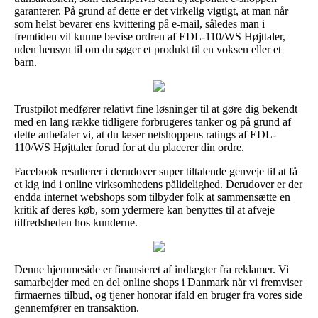
garanterer. På grund af dette er det virkelig vigtigt, at man når
som helst bevarer ens kvittering på e-mail, således man i
fremtiden vil kunne bevise ordren af EDL-110/WS Højttaler,
uden hensyn til om du søger et produkt til en voksen eller et
barn.
Trustpilot medfører relativt fine løsninger til at gøre dig bekendt
med en lang række tidligere forbrugeres tanker og på grund af
dette anbefaler vi, at du læser netshoppens ratings af EDL-
110/WS Højttaler forud for at du placerer din ordre.
Facebook resulterer i derudover super tiltalende genveje til at få
et kig ind i online virksomhedens pålidelighed. Derudover er der
endda internet webshops som tilbyder folk at sammensætte en
kritik af deres køb, som ydermere kan benyttes til at afveje
tilfredsheden hos kunderne.
Denne hjemmeside er finansieret af indtægter fra reklamer. Vi
samarbejder med en del online shops i Danmark når vi fremviser
firmaernes tilbud, og tjener honorar ifald en bruger fra vores side
gennemfører en transaktion.