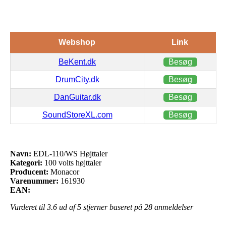
Webshop
Link
BeKent.dk
Besøg
DrumCity.dk
Besøg
DanGuitar.dk
Besøg
SoundStoreXL.com
Besøg
Navn:
EDL-110/WS Højttaler
Kategori:
100 volts højttaler
Producent:
Monacor
Varenummer:
161930
EAN:
Vurderet til
3.6
ud af 5 stjerner baseret på
28
anmeldelser