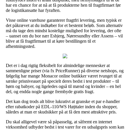
har en chance for at nå at få produkterne hen til fragtfirmaet før
de logistikansatte har fyraften.
Visse online varehuse garanterer fragtfri levering, men typisk er
det påkrævet at du indkøber for et bestemt beløb. Som alternativ
må du tage den mindst kostelige mulighed for levering, der ofte
– uanset om du bor nær Esbjerg, Nørresundby eller Assens – vil
blive at få fragtfirmaet til at køre bestillingen til et
afhentningssted.
Det er i dag rigtig fleksibelt for almindelige mennesker at
sammenligne priser (via fx PriceRunner) på diverse netshops, og
følgelig har mange Monacor online butikker været tvunget til at
sænke prisniveauet på specielt deres bedst i test produkter – til
børn og babyer, og ligeledes også til mænd og kvinder – en hel
del, og endda nogle gange frembyde gratis fragt.
Det kan dog trods alt blive lukrativt at granske et par e-handler
efter rabatkoder på EDL-110/WS Højttaler inden du shopper,
således at man er skudsikker på at få den mest attraktive pris.
Du skal alligevel være så påpasselig, at såfremt en internet
virksomhed udbyder bedst i test varer for en udsalgspris som kan