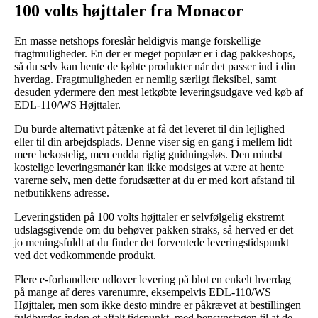
100 volts højttaler fra Monacor
En masse netshops foreslår heldigvis mange forskellige
fragtmuligheder. En der er meget populær er i dag pakkeshops,
så du selv kan hente de købte produkter når det passer ind i din
hverdag. Fragtmuligheden er nemlig særligt fleksibel, samt
desuden ydermere den mest letkøbte leveringsudgave ved køb af
EDL-110/WS Højttaler.
Du burde alternativt påtænke at få det leveret til din lejlighed
eller til din arbejdsplads. Denne viser sig en gang i mellem lidt
mere bekostelig, men endda rigtig gnidningsløs. Den mindst
kostelige leveringsmanér kan ikke modsiges at være at hente
varerne selv, men dette forudsætter at du er med kort afstand til
netbutikkens adresse.
Leveringstiden på 100 volts højttaler er selvfølgelig ekstremt
udslagsgivende om du behøver pakken straks, så herved er det
jo meningsfuldt at du finder det forventede leveringstidspunkt
ved det vedkommende produkt.
Flere e-forhandlere udlover levering på blot en enkelt hverdag
på mange af deres varenumre, eksempelvis EDL-110/WS
Højttaler, men som ikke desto mindre er påkrævet at bestillingen
fuldbyrdes inden et aftalt tidspunkt, med hensynstagen til at de