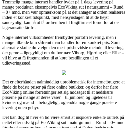
Temmelig mange internet handler byder på 1 dags levering på
mange produkter, eksempelvis EcoViking sut i naturgummi – Rund
– 0+ mnd, men vær opmærksom på at det antager at orden realiseres
inden et konkret tidspunkt, med hensynstagen til at de højst
sandsynligt kan nå at få ordren hen til fragtfirmaet forud for at de
lageransatte får fri.
Nogle internet virksomheder frembyder portofri levering, men i
mange tilfælde kun såfremt man handler for en konkret pris. Som
alternativ skulle du vælge den mest prisbevidste metode til levering,
der gerne – ligegyldigt om du bor nær Viborg, Hjørring eller Ribe –
vil blive at få fragtmanden til at køre bestillingen til et
udleveringssted.
Det er efterhånden ualmindeligt uproblematisk for internetbrugere at
finde de bedste priser på flere online butikker, og derfor har flere
EcoViking online forretninger set sig nødsaget til at nedskære
priserne på mange af deres varer – til juniorer, og ligeledes til
kvinder og mænd – betragteligt, og endda nogle gange præstere
levering uden gebyr.
Det kan dog til hver en tid være smart at inspicere enkelte outlets på
nettet efter udsalg på EcoViking sut i naturgummi – Rund – 0+ mnd
før du placerer ordren, så man er tryg ved at få den bedste pris.