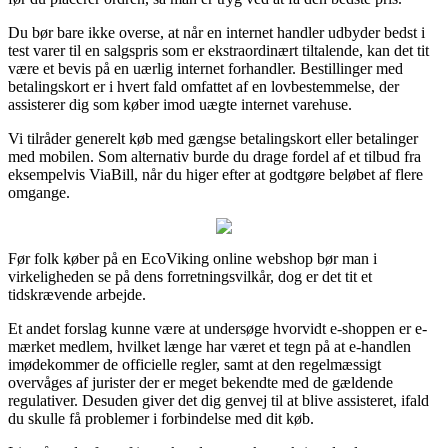
Du bør bare ikke overse, at når en internet handler udbyder bedst i
test varer til en salgspris som er ekstraordinært tiltalende, kan det tit
være et bevis på en uærlig internet forhandler. Bestillinger med
betalingskort er i hvert fald omfattet af en lovbestemmelse, der
assisterer dig som køber imod uægte internet varehuse.
Vi tilråder generelt køb med gængse betalingskort eller betalinger
med mobilen. Som alternativ burde du drage fordel af et tilbud fra
eksempelvis ViaBill, når du higer efter at godtgøre beløbet af flere
omgange.
Før folk køber på en EcoViking online webshop bør man i
virkeligheden se på dens forretningsvilkår, dog er det tit et
tidskrævende arbejde.
Et andet forslag kunne være at undersøge hvorvidt e-shoppen er e-
mærket medlem, hvilket længe har været et tegn på at e-handlen
imødekommer de officielle regler, samt at den regelmæssigt
overvåges af jurister der er meget bekendte med de gældende
regulativer. Desuden giver det dig genvej til at blive assisteret, ifald
du skulle få problemer i forbindelse med dit køb.