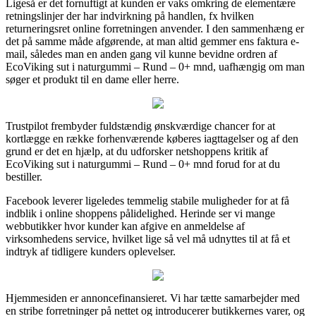
Ligeså er det fornuftigt at kunden er vaks omkring de elementære
retningslinjer der har indvirkning på handlen, fx hvilken
returneringsret online forretningen anvender. I den sammenhæng er
det på samme måde afgørende, at man altid gemmer ens faktura e-
mail, således man en anden gang vil kunne bevidne ordren af
EcoViking sut i naturgummi – Rund – 0+ mnd, uafhængig om man
søger et produkt til en dame eller herre.
Trustpilot frembyder fuldstændig ønskværdige chancer for at
kortlægge en række forhenværende køberes iagttagelser og af den
grund er det en hjælp, at du udforsker netshoppens kritik af
EcoViking sut i naturgummi – Rund – 0+ mnd forud for at du
bestiller.
Facebook leverer ligeledes temmelig stabile muligheder for at få
indblik i online shoppens pålidelighed. Herinde ser vi mange
webbutikker hvor kunder kan afgive en anmeldelse af
virksomhedens service, hvilket lige så vel må udnyttes til at få et
indtryk af tidligere kunders oplevelser.
Hjemmesiden er annoncefinansieret. Vi har tætte samarbejder med
en stribe forretninger på nettet og introducerer butikkernes varer, og