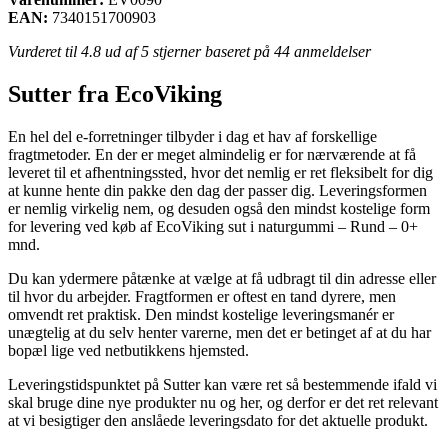
EAN:
7340151700903
Vurderet til
4.8
ud af 5 stjerner baseret på
44
anmeldelser
Sutter fra EcoViking
En hel del e-forretninger tilbyder i dag et hav af forskellige
fragtmetoder. En der er meget almindelig er for nærværende at få
leveret til et afhentningssted, hvor det nemlig er ret fleksibelt for dig
at kunne hente din pakke den dag der passer dig. Leveringsformen
er nemlig virkelig nem, og desuden også den mindst kostelige form
for levering ved køb af EcoViking sut i naturgummi – Rund – 0+
mnd.
Du kan ydermere påtænke at vælge at få udbragt til din adresse eller
til hvor du arbejder. Fragtformen er oftest en tand dyrere, men
omvendt ret praktisk. Den mindst kostelige leveringsmanér er
unægtelig at du selv henter varerne, men det er betinget af at du har
bopæl lige ved netbutikkens hjemsted.
Leveringstidspunktet på Sutter kan være ret så bestemmende ifald vi
skal bruge dine nye produkter nu og her, og derfor er det ret relevant
at vi besigtiger den anslåede leveringsdato for det aktuelle produkt.