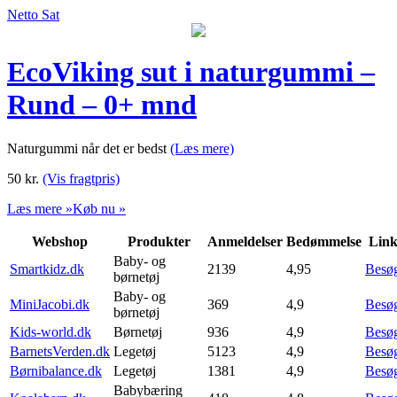
Netto Sat
EcoViking sut i naturgummi –
Rund – 0+ mnd
Naturgummi når det er bedst
(Læs mere)
50
kr.
(Vis fragtpris)
Læs mere »
Køb nu »
Webshop
Produkter
Anmeldelser
Bedømmelse
Lin
Baby- og
Smartkidz.dk
2139
4,95
Besø
børnetøj
Baby- og
MiniJacobi.dk
369
4,9
Besø
børnetøj
Kids-world.dk
Børnetøj
936
4,9
Besø
BarnetsVerden.dk
Legetøj
5123
4,9
Besø
Børnibalance.dk
Legetøj
1381
4,9
Besø
Babybæring