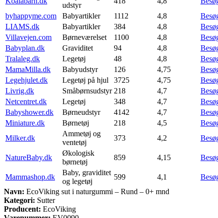
Koalabarn.dk
418
4,8
Besø
udstyr
byhappyme.com
Babyartikler
1112
4,8
Besø
LIAMS.dk
Babyartikler
384
4,8
Besø
Villavejen.com
Børneværelset
1100
4,8
Besø
Babyplan.dk
Graviditet
94
4,8
Besø
Tralaleg.dk
Legetøj
48
4,8
Besø
MamaMilla.dk
Babyudstyr
126
4,75
Besø
Legehjulet.dk
Legetøj på hjul
3725
4,75
Besø
Livrig.dk
Småbørnsudstyr
218
4,7
Besø
Netcentret.dk
Legetøj
348
4,7
Besø
Babyshower.dk
Børneudstyr
4142
4,7
Besø
Miniature.dk
Børnetøj
218
4,5
Besø
Ammetøj og
Milker.dk
373
4,2
Besø
ventetøj
Økologisk
NatureBaby.dk
859
4,15
Besø
børnetøj
Baby, graviditet
Mammashop.dk
599
4,1
Besø
og legetøj
Navn:
EcoViking sut i naturgummi – Rund – 0+ mnd
Kategori:
Sutter
Producent:
EcoViking
Varenummer:
EV0090