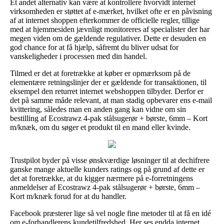
Et andet alternativ kan være at kontrollere hvorvidt internet
virksomheden er støttet af e-mærket, hvilket ofte er en påvisning
af at internet shoppen efterkommer de officielle regler, tillige
med at hjemmesiden jævnligt monitoreres af specialister der har
megen viden om de gældende regulativer. Dette er desuden en
god chance for at få hjælp, såfremt du bliver udsat for
vanskeligheder i processen med din handel.
Tilmed er det at foretrække at køber er opmærksom på de
elementære retningslinjer der er gældende for transaktionen, til
eksempel den returret internet webshoppen tilbyder. Derfor er
det på samme måde relevant, at man stadig opbevarer ens e-mail
kvittering, således man en anden gang kan vidne om sin
bestilling af Ecostrawz 4-pak stålsugerør + børste, 6mm – Kort
m/knæk, om du søger et produkt til en mand eller kvinde.
Trustpilot byder på visse ønskværdige løsninger til at dechifrere
ganske mange aktuelle kunders ratings og på grund af dette er
det at foretrække, at du kigger nærmere på e-forretningens
anmeldelser af Ecostrawz 4-pak stålsugerør + børste, 6mm –
Kort m/knæk forud for at du handler.
Facebook præsterer lige så vel nogle fine metoder til at få en idé
om e-forhandlerens kundetilfredshed. Her ses endda internet