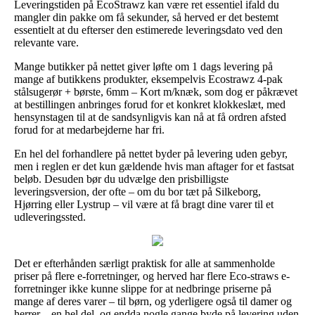
Leveringstiden på EcoStrawz kan være ret essentiel ifald du
mangler din pakke om få sekunder, så herved er det bestemt
essentielt at du efterser den estimerede leveringsdato ved den
relevante vare.
Mange butikker på nettet giver løfte om 1 dags levering på
mange af butikkens produkter, eksempelvis Ecostrawz 4-pak
stålsugerør + børste, 6mm – Kort m/knæk, som dog er påkrævet
at bestillingen anbringes forud for et konkret klokkeslæt, med
hensynstagen til at de sandsynligvis kan nå at få ordren afsted
forud for at medarbejderne har fri.
En hel del forhandlere på nettet byder på levering uden gebyr,
men i reglen er det kun gældende hvis man aftager for et fastsat
beløb. Desuden bør du udvælge den prisbilligste
leveringsversion, der ofte – om du bor tæt på Silkeborg,
Hjørring eller Lystrup – vil være at få bragt dine varer til et
udleveringssted.
Det er efterhånden særligt praktisk for alle at sammenholde
priser på flere e-forretninger, og herved har flere Eco-straws e-
forretninger ikke kunne slippe for at nedbringe priserne på
mange af deres varer – til børn, og yderligere også til damer og
herrer – en hel del, og endda nogle gange byde på levering uden