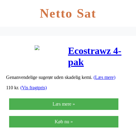
Netto Sat
Ecostrawz 4-
pak
stålsugerør +
Genanvendelige sugerør uden skadelig kemi.
(Læs mere)
børste, 6mm –
110
kr.
(Vis fragtpris)
Kort m/knæk
Læs mere »
Køb nu »