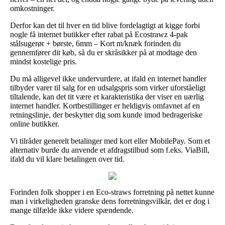
omkostninger.
Derfor kan det til hver en tid blive fordelagtigt at kigge forbi
nogle få internet butikker efter rabat på Ecostrawz 4-pak
stålsugerør + børste, 6mm – Kort m/knæk forinden du
gennemfører dit køb, så du er skråsikker på at modtage den
mindst kostelige pris.
Du må alligevel ikke undervurdere, at ifald en internet handler
tilbyder varer til salg for en udsalgspris som virker uforståeligt
tiltalende, kan det tit være et karakteristika der viser en uærlig
internet handler. Kortbestillinger er heldigvis omfavnet af en
retningslinje, der beskytter dig som kunde imod bedrageriske
online butikker.
Vi tilråder generelt betalinger med kort eller MobilePay. Som et
alternativ burde du anvende et afdragstilbud som f.eks. ViaBill,
ifald du vil klare betalingen over tid.
Forinden folk shopper i en Eco-straws forretning på nettet kunne
man i virkeligheden granske dens forretningsvilkår, det er dog i
mange tilfælde ikke videre spændende.