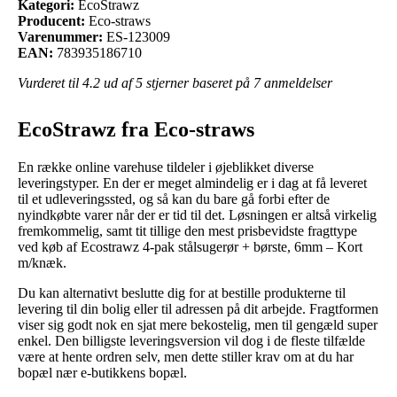
Kategori:
EcoStrawz
Producent:
Eco-straws
Varenummer:
ES-123009
EAN:
783935186710
Vurderet til
4.2
ud af 5 stjerner baseret på
7
anmeldelser
EcoStrawz fra Eco-straws
En række online varehuse tildeler i øjeblikket diverse
leveringstyper. En der er meget almindelig er i dag at få leveret
til et udleveringssted, og så kan du bare gå forbi efter de
nyindkøbte varer når der er tid til det. Løsningen er altså virkelig
fremkommelig, samt tit tillige den mest prisbevidste fragttype
ved køb af Ecostrawz 4-pak stålsugerør + børste, 6mm – Kort
m/knæk.
Du kan alternativt beslutte dig for at bestille produkterne til
levering til din bolig eller til adressen på dit arbejde. Fragtformen
viser sig godt nok en sjat mere bekostelig, men til gengæld super
enkel. Den billigste leveringsversion vil dog i de fleste tilfælde
være at hente ordren selv, men dette stiller krav om at du har
bopæl nær e-butikkens bopæl.