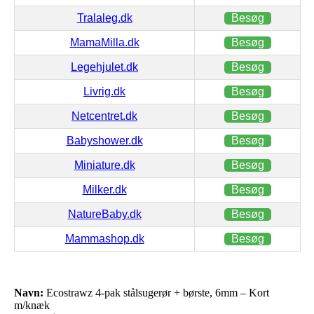
Tralaleg.dk
Besøg
MamaMilla.dk
Besøg
Legehjulet.dk
Besøg
Livrig.dk
Besøg
Netcentret.dk
Besøg
Babyshower.dk
Besøg
Miniature.dk
Besøg
Milker.dk
Besøg
NatureBaby.dk
Besøg
Mammashop.dk
Besøg
Navn:
Ecostrawz 4-pak stålsugerør + børste, 6mm – Kort
m/knæk