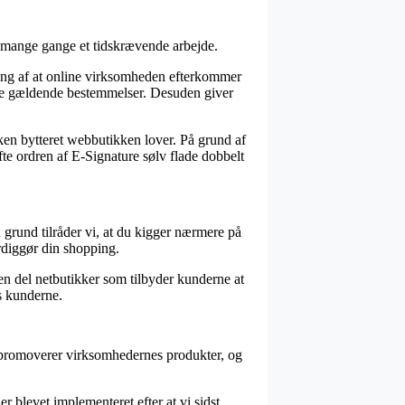
g mange gange et tidskrævende arbejde.
sning af at online virksomheden efterkommer
 de gældende bestemmelser. Desuden giver
lken bytteret webbutikken lover. På grund af
te ordren af E-Signature sølv flade dobbelt
n grund tilråder vi, at du kigger nærmere på
rdiggør din shopping.
 en del netbutikker som tilbyder kunderne at
s kunderne.
vi promoverer virksomhedernes produkter, og
r blevet implementeret efter at vi sidst