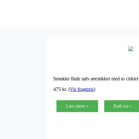
Smukke flade sølv ørestikker med to cirkler
475
kr.
(Vis fragtpris)
Læs mere »
Køb nu »