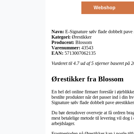
Webshop
Navn:
E-Signature sølv flade dobbelt pave 
Kategori:
Ørestikker
Producent:
Blossom
Varenummer:
43543
EAN:
5713007062135
Vurderet til
4.7
ud af 5 stjerner baseret på
2
Ørestikker fra Blossom
En hel del online firmaer foreslår i øjeblikk
bestilte produkter når det passer ind i din
Signature sølv flade dobbelt pave ørestikke
Du bør derudover overveje at få ordren brag
mest betalelige metode til levering vil dog 
arbejdslager.
Fragtperioden på Ørestikker kan i nogle til