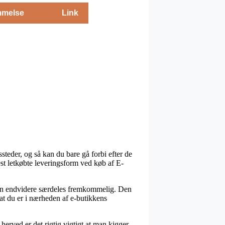
melse
Link
steder, og så kan du bare gå forbi efter de
est letkøbte leveringsform ved køb af E-
, men endvidere særdeles fremkommelig. Den
 at du er i nærheden af e-butikkens
erved er det rigtig vigtigt at man kigger