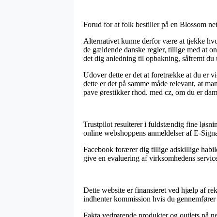
Forud for at folk bestiller på en Blossom n
Alternativet kunne derfor være at tjekke hv
de gældende danske regler, tillige med at 
det dig anledning til opbakning, såfremt du
Udover dette er det at foretrække at du er 
dette er det på samme måde relevant, at man
pave ørestikker rhod. med cz, om du er dame
Trustpilot resulterer i fuldstændig fine løsn
online webshoppens anmeldelser af E-Signat
Facebook forærer dig tillige adskillige habi
give en evaluering af virksomhedens service
Dette website er finansieret ved hjælp af r
indhenter kommission hvis du gennemfører 
Fakta vedrørende produkter og outlets på net