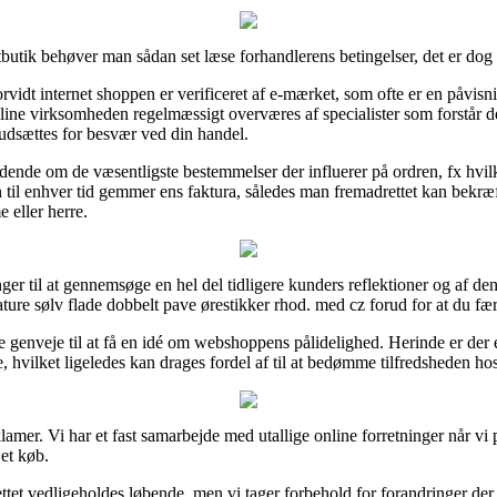
etbutik behøver man sådan set læse forhandlerens betingelser, det er do
orvidt internet shoppen er verificeret af e-mærket, som ofte er en påvi
online virksomheden regelmæssigt overværes af specialister som forstår
 udsættes for besvær ved din handel.
vidende om de væsentligste bestemmelser der influerer på ordren, fx hvi
 til enhver tid gemmer ens faktura, således man fremadrettet kan bekræf
 eller herre.
inger til at gennemsøge en hel del tidligere kunders reflektioner og af de
ure sølv flade dobbelt pave ørestikker rhod. med cz forud for at du fæ
le genveje til at få en idé om webshoppens pålidelighed. Herinde er der
, hvilket ligeledes kan drages fordel af til at bedømme tilfredsheden ho
eklamer. Vi har et fast samarbejde med utallige online forretninger når 
et køb.
tet vedligeholdes løbende, men vi tager forbehold for forandringer der e