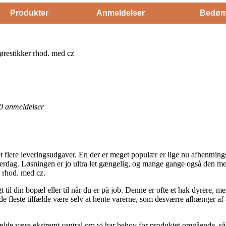
Produkter
Anmeldelser
Bedøm
ørestikker rhod. med cz
0
anmeldelser
et flere leveringsudgaver. En der er meget populær er lige nu afhentnings
 hverdag. Løsningen er jo ultra let gængelig, og mange gange også den m
r rhod. med cz.
t til din bopæl eller til når du er på job. Denne er ofte et hak dyrere
i de fleste tilfælde være selv at hente varerne, som desværre afhænger af
fælde være ekstremt central om vi har behov for produktet omgående, så h