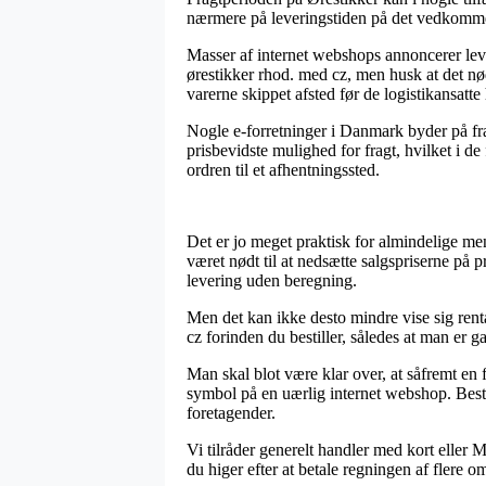
nærmere på leveringstiden på det vedkomm
Masser af internet webshops annoncerer lev
ørestikker rhod. med cz, men husk at det nød
varerne skippet afsted før de logistikansatte h
Nogle e-forretninger i Danmark byder på fra
prisbevidste mulighed for fragt, hvilket i d
ordren til et afhentningssted.
Det er jo meget praktisk for almindelige men
været nødt til at nedsætte salgspriserne på
levering uden beregning.
Men det kan ikke desto mindre vise sig renta
cz forinden du bestiller, således at man er ga
Man skal blot være klar over, at såfremt en 
symbol på en uærlig internet webshop. Bestil
foretagender.
Vi tilråder generelt handler med kort eller 
du higer efter at betale regningen af flere 