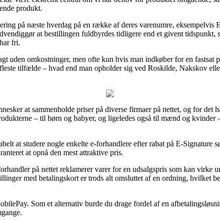
ende produkt.
ering på næste hverdag på en række af deres varenumre, eksempelvis E
vendiggør at bestillingen fuldbyrdes tidligere end et givent tidspunkt, s
ar fri.
gt uden omkostninger, men ofte kun hvis man indkøber for en fastsat pr
e fleste tilfælde – hvad end man opholder sig ved Roskilde, Nakskov eller
nesker at sammenholde priser på diverse firmaer på nettet, og for det h
 produkterne – til børn og babyer, og ligeledes også til mænd og kvinde
belt at studere nogle enkelte e-forhandlere efter rabat på E-Signature 
ranteret at opnå den mest attraktive pris.
forhandler på nettet reklamerer varer for en udsalgspris som kan virke u
linger med betalingskort er trods alt omsluttet af en ordning, hvilket be
MobilePay. Som et alternativ burde du drage fordel af en afbetalingsløsni
omgange.