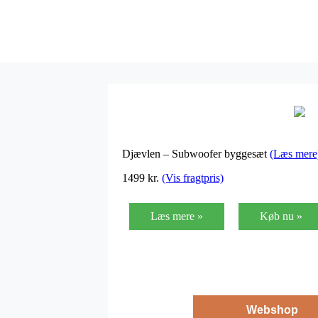
Djævlen – Subwoofer byggesæt
(Læs mere
1499
kr.
(Vis fragtpris)
Læs mere »
Køb nu »
Webshop