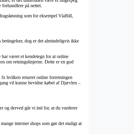
abel, er det undertiden være et fingerpeg
e forhandlere på nettet.
fdragsløsning som for eksempel ViaBill,
etingelser, dog er det almindeligvis ikke
 har været et kendetegn for at online
den om retningslinjerne. Dette er en god
fx hvilken returret online forretningen
 gang vil kunne bevidne købet af Djævlen –
 og derved går vi ind for, at du vurderer
r mange internet shops som gør det muligt at