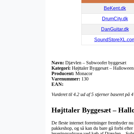
BeKent.dk
DrumCity.dk
DanGuitar.dk
SoundStoreXL.co
Navn:
Djævlen – Subwoofer byggesæt
Kategori:
Højttaler Byggesæt – Halloween
Producent:
Monacor
Varenummer:
130
EAN:
Vurderet til
4.2
ud af 5 stjerner baseret på
4
Højttaler Byggesæt – Hal
De fleste internet forretninger frembyder nu 
pakkeshop, og så kan du bare gå forbi efter
leveringsudgave ved køb af Djævlen – Sub