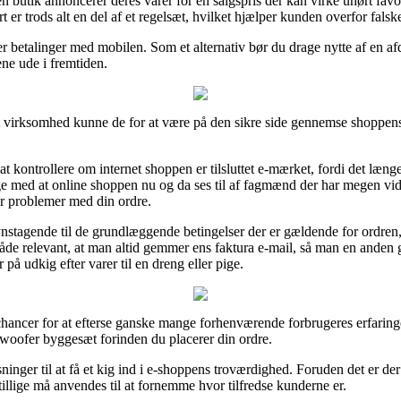
butik annoncerer deres varer for en salgspris der kan virke uhørt favor
 er trods alt en del af et regelsæt, hvilket hjælper kunden overfor falsk
er betalinger med mobilen. Som et alternativ bør du drage nytte af en a
ene ude i fremtiden.
virksomhed kunne de for at være på den sikre side gennemse shoppens b
ontrollere om internet shoppen er tilsluttet e-mærket, fordi det længe
illige med at online shoppen nu og da ses til af fagmænd der har megen vi
år problemer med din ordre.
nstagende til de grundlæggende betingelser der er gældende for ordren, 
måde relevant, at man altid gemmer ens faktura e-mail, så man en anden
 udkig efter varer til en dreng eller pige.
hancer for at efterse ganske mange forhenværende forbrugeres erfaringer
bwoofer byggesæt forinden du placerer din ordre.
inger til at få et kig ind i e-shoppens troværdighed. Foruden det er de
 tillige må anvendes til at fornemme hvor tilfredse kunderne er.