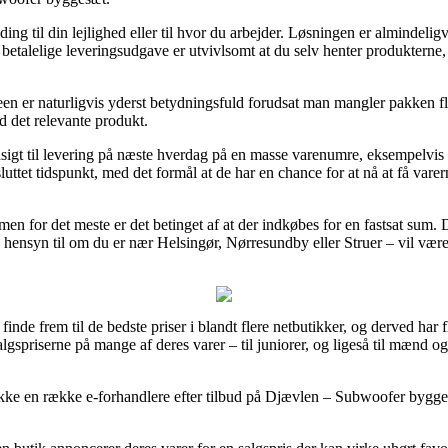
ing til din lejlighed eller til hvor du arbejder. Løsningen er almindelig
etalelige leveringsudgave er utvivlsomt at du selv henter produkterne, s
n er naturligvis yderst betydningsfuld forudsat man mangler pakken flu
d det relevante produkt.
sigt til levering på næste hverdag på en masse varenumre, eksempelvi
luttet tidspunkt, med det formål at de har en chance for at nå at få vare
 men for det meste er det betinget af at der indkøbes for en fastsat sum
hensyn til om du er nær Helsingør, Nørresundby eller Struer – vil være 
inde frem til de bedste priser i blandt flere netbutikker, og derved har fl
lgspriserne på mange af deres varer – til juniorer, og ligeså til mænd 
jekke en række e-forhandlere efter tilbud på Djævlen – Subwoofer bygge