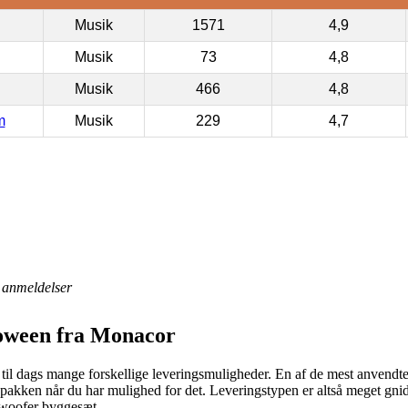
Musik
1571
4,9
Musik
73
4,8
Musik
466
4,8
m
Musik
229
4,7
anmeldelser
loween fra Monacor
til dags mange forskellige leveringsmuligheder. En af de mest anvendte er
 pakken når du har mulighed for det. Leveringstypen er altså meget gnid
woofer byggesæt.