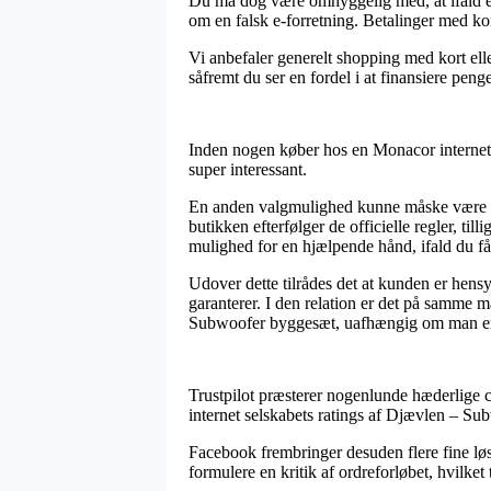
Du må dog være omhyggelig med, at ifald en 
om en falsk e-forretning. Betalinger med kort
Vi anbefaler generelt shopping med kort ell
såfremt du ser en fordel i at finansiere peng
Inden nogen køber hos en Monacor internet 
super interessant.
En anden valgmulighed kunne måske være at k
butikken efterfølger de officielle regler, t
mulighed for en hjælpende hånd, ifald du f
Udover dette tilrådes det at kunden er hensy
garanterer. I den relation er det på samme 
Subwoofer byggesæt, uafhængig om man er på
Trustpilot præsterer nogenlunde hæderlige c
internet selskabets ratings af Djævlen – Su
Facebook frembringer desuden flere fine løsn
formulere en kritik af ordreforløbet, hvilket