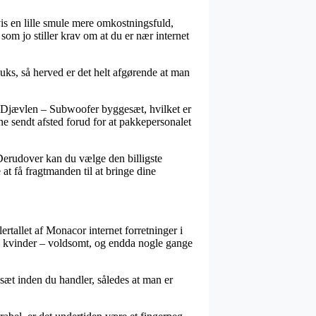
vis en lille smule mere omkostningsfuld,
om jo stiller krav om at du er nær internet
ks, så herved er det helt afgørende at man
s Djævlen – Subwoofer byggesæt, hvilket er
rne sendt afsted forud for at pakkepersonalet
. Derudover kan du vælge den billigste
at få fragtmanden til at bringe dine
ertallet af Monacor internet forretninger i
og kvinder – voldsomt, og endda nogle gange
sæt inden du handler, således at man er