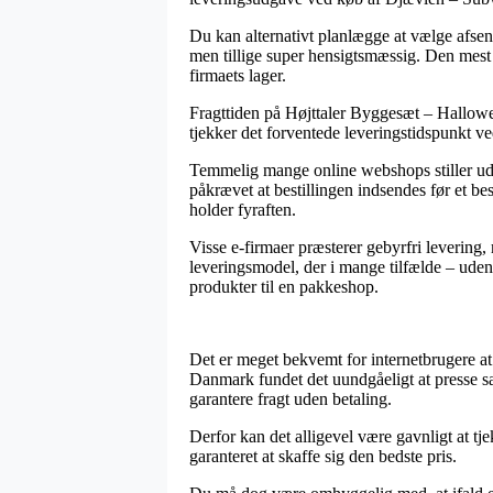
Du kan alternativt planlægge at vælge afsend
men tillige super hensigtsmæssig. Den mest b
firmaets lager.
Fragttiden på Højttaler Byggesæt – Hallowee
tjekker det forventede leveringstidspunkt ve
Temmelig mange online webshops stiller ud
påkrævet at bestillingen indsendes før et bes
holder fyraften.
Visse e-firmaer præsterer gebyrfri levering,
leveringsmodel, der i mange tilfælde – uden 
produkter til en pakkeshop.
Det er meget bekvemt for internetbrugere at f
Danmark fundet det uundgåeligt at presse sa
garantere fragt uden betaling.
Derfor kan det alligevel være gavnligt at t
garanteret at skaffe sig den bedste pris.