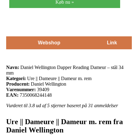
Køb nu »
Webshop
Link
Navn:
Daniel Wellington Dapper Reading Dameur – stål 34
mm
Kategori:
Ure || Dameure || Dameur m. rem
Producent:
Daniel Wellington
Varenummer:
39409
EAN:
7350068244148
Vurderet til
3.8
ud af 5 stjerner baseret på
31
anmeldelser
Ure || Dameure || Dameur m. rem fra
Daniel Wellington