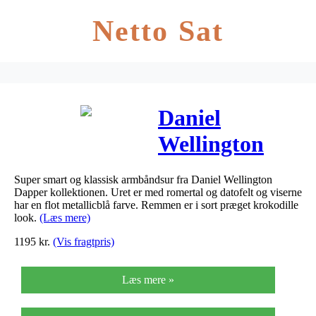
Netto Sat
Daniel
Wellington
Dapper
Super smart og klassisk armbåndsur fra Daniel Wellington
Reading
Dapper kollektionen. Uret er med romertal og datofelt og viserne
har en flot metallicblå farve. Remmen er i sort præget krokodille
Dameur – stål
look.
(Læs mere)
1195
kr.
(Vis fragtpris)
34 mm
Læs mere »