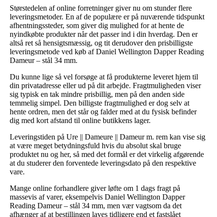
Størstedelen af online forretninger giver nu om stunder flere
leveringsmetoder. En af de populære er på nuværende tidspunkt
afhentningssteder, som giver dig mulighed for at hente de
nyindkøbte produkter når det passer ind i din hverdag. Den er
altså ret så hensigtsmæssig, og tit derudover den prisbilligste
leveringsmetode ved køb af Daniel Wellington Dapper Reading
Dameur – stål 34 mm.
Du kunne lige så vel forsøge at få produkterne leveret hjem til
din privatadresse eller ud på dit arbejde. Fragtmuligheden viser
sig typisk en tak mindre prisbillig, men på den anden side
temmelig simpel. Den billigste fragtmulighed er dog selv at
hente ordren, men det står og falder med at du fysisk befinder
dig med kort afstand til online butikkens lager.
Leveringstiden på Ure || Dameure || Dameur m. rem kan vise sig
at være meget betydningsfuld hvis du absolut skal bruge
produktet nu og her, så med det formål er det virkelig afgørende
at du studerer den forventede leveringsdato på den respektive
vare.
Mange online forhandlere giver løfte om 1 dags fragt på
massevis af varer, eksempelvis Daniel Wellington Dapper
Reading Dameur – stål 34 mm, men vær vagtsom da det
afhænger af at bestillingen laves tidligere end et fastslået