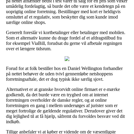
på nettet afhænder bedst i test varer til salg for en pris som virker
umådelig fordelagtig, så burde det ofte være et kendetegn på en
uoprigtig online forretning. Bestillinger med kort er heldigvis
omsluttet af et regulativ, som beskytter dig som kunde imod
uærlige online shops.
Generelt foreslår vi kortbetalinger eller betalinger med mobilen.
Som et alternativ kunne du drage fordel af et afdragstilbud fra
for eksempel ViaBill, forudsat du gerne vil afbetale regningen
over et længere tidsrum.
Forud for at folk bestiller hos en Daniel Wellington forhandler
på nettet behøver de uden tvivl gennemløbe netshoppens
forretningsaftale, det er dog typisk ikke særlig sjovt.
Alternativet er at granske hvorvidt online firmaet er e-mærke
godkendt, da det burde være en tryghed om at internet
forretningen overholder de danske regler, og at online
forretningen en gang i mellem undersøges af jurister som er
meget fortrolige de gældende regulativer. Derudover giver det
dig lejlighed til at få hjælp, såfremt du forvoldes besvær ved dit
indkøb.
Tillige anbefaler vi at køber er vidende om de væsentligste