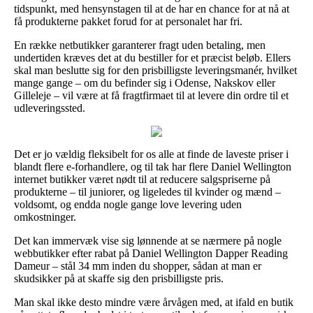
tidspunkt, med hensynstagen til at de har en chance for at nå at
få produkterne pakket forud for at personalet har fri.
En række netbutikker garanterer fragt uden betaling, men
undertiden kræves det at du bestiller for et præcist beløb. Ellers
skal man beslutte sig for den prisbilligste leveringsmanér, hvilket
mange gange – om du befinder sig i Odense, Nakskov eller
Gilleleje – vil være at få fragtfirmaet til at levere din ordre til et
udleveringssted.
Det er jo vældig fleksibelt for os alle at finde de laveste priser i
blandt flere e-forhandlere, og til tak har flere Daniel Wellington
internet butikker været nødt til at reducere salgspriserne på
produkterne – til juniorer, og ligeledes til kvinder og mænd –
voldsomt, og endda nogle gange love levering uden
omkostninger.
Det kan immervæk vise sig lønnende at se nærmere på nogle
webbutikker efter rabat på Daniel Wellington Dapper Reading
Dameur – stål 34 mm inden du shopper, sådan at man er
skudsikker på at skaffe sig den prisbilligste pris.
Man skal ikke desto mindre være årvågen med, at ifald en butik