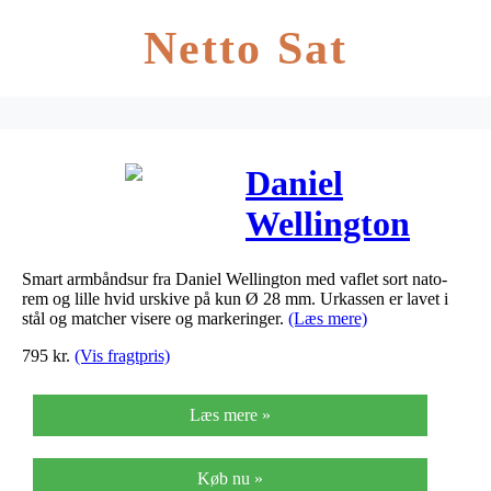
Netto Sat
Daniel
Wellington
Classic Petite
Smart armbåndsur fra Daniel Wellington med vaflet sort nato-
Cornwall
rem og lille hvid urskive på kun Ø 28 mm. Urkassen er lavet i
stål og matcher visere og markeringer.
(Læs mere)
dameur stål –
795
kr.
(Vis fragtpris)
28 mm
Læs mere »
Køb nu »