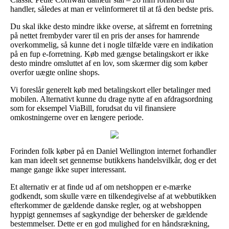
handler, således at man er velinformeret til at få den bedste pris.
Du skal ikke desto mindre ikke overse, at såfremt en forretning
på nettet frembyder varer til en pris der anses for hamrende
overkommelig, så kunne det i nogle tilfælde være en indikation
på en fup e-forretning. Køb med gængse betalingskort er ikke
desto mindre omsluttet af en lov, som skærmer dig som køber
overfor uægte online shops.
Vi foreslår generelt køb med betalingskort eller betalinger med
mobilen. Alternativt kunne du drage nytte af en afdragsordning
som for eksempel ViaBill, forudsat du vil finansiere
omkostningerne over en længere periode.
Forinden folk køber på en Daniel Wellington internet forhandler
kan man ideelt set gennemse butikkens handelsvilkår, dog er det
mange gange ikke super interessant.
Et alternativ er at finde ud af om netshoppen er e-mærke
godkendt, som skulle være en tilkendegivelse af at webbutikken
efterkommer de gældende danske regler, og at webshoppen
hyppigt gennemses af sagkyndige der behersker de gældende
bestemmelser. Dette er en god mulighed for en håndsrækning,