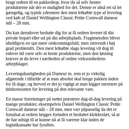
bragt ordren til en pakkeshop, hvor du så selv henter
produkterne når der er mulighed for det. Denne er altså ret så let
gængelig, og typisk ydermere den mest letkøbte type af levering
ved køb af Daniel Wellington Classic Petite Cornwall dameur
stål – 28 mm.
Du kan derudover beslutte dig for at få ordren leveret til din
private bopæl eller ud på din arbejdsplads. Fragtmetoden bliver
uheldigvis en sjat mere omkostningsfuld, men omvendt i høj
grad problemfri. Den mest letkøbte slags levering vil dog til
enhver tid være selv at hente produkterne, men den løsning
kræver at du lever i nærheden af online virksomhedens
arbejdslager.
Leveringshastigheden på Dameur m. rem er jo virkelig
afgørende i tilfælde af at man absolut skal bruge pakken inden
for få dage, og herved er det jo vigtigt at man kigger nærmere på
tidshorisonten for levering på den relevante vare.
En masse forretninger på nettet præsterer dag-til-dag levering på
mange produkter, eksempelvis Daniel Wellington Classic Petite
Cornwall dameur stål – 28 mm, men vær påpasselig da det er
forudsat at ordren lægges forinden et besluttet klokkeslæt, så at
de har udsigt til at kunne nå at få varerne klar inden de
logistikansatte har fyraften.