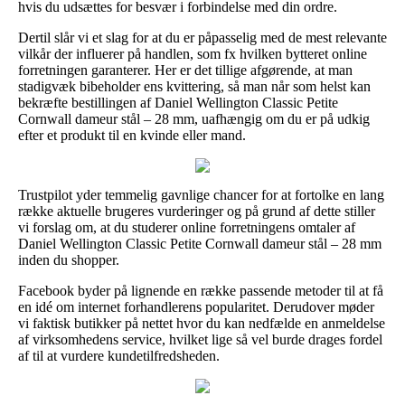
hvis du udsættes for besvær i forbindelse med din ordre.
Dertil slår vi et slag for at du er påpasselig med de mest relevante
vilkår der influerer på handlen, som fx hvilken bytteret online
forretningen garanterer. Her er det tillige afgørende, at man
stadigvæk bibeholder ens kvittering, så man når som helst kan
bekræfte bestillingen af Daniel Wellington Classic Petite
Cornwall dameur stål – 28 mm, uafhængig om du er på udkig
efter et produkt til en kvinde eller mand.
Trustpilot yder temmelig gavnlige chancer for at fortolke en lang
række aktuelle brugeres vurderinger og på grund af dette stiller
vi forslag om, at du studerer online forretningens omtaler af
Daniel Wellington Classic Petite Cornwall dameur stål – 28 mm
inden du shopper.
Facebook byder på lignende en række passende metoder til at få
en idé om internet forhandlerens popularitet. Derudover møder
vi faktisk butikker på nettet hvor du kan nedfælde en anmeldelse
af virksomhedens service, hvilket lige så vel burde drages fordel
af til at vurdere kundetilfredsheden.