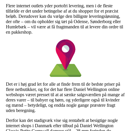
Flere internet outlets yder portofri levering, men i de fleste
tilfælde er det under betingelse af at du shopper for et præcist
beløb. Derudover kan du vælge den billigste leveringsløsning,
der ofte – om du opholder sig tæt på Odense, Sønderborg eller
Humlebæk – vil være at få fragtmanden til at levere din ordre til
en pakkeshop.
Det er i høj grad let for alle at finde frem til de bedste priser på
flere netbutikker, og for det har flere Daniel Wellington online
webshops været presset til at at sænke salgsværdien på mange af
deres varer – til babyer og børn, og yderligere også til kvinder
og mænd – betydeligt, og endda nogle gange præstere fragt
uden beregning.
Derfor kan det stadigvæk vise sig rentabelt at besigtige nogle
internet shops i Danmark efter tilbud på Daniel Wellington
Classic Petite Cornwall dameur stål – 28 mm forinden du