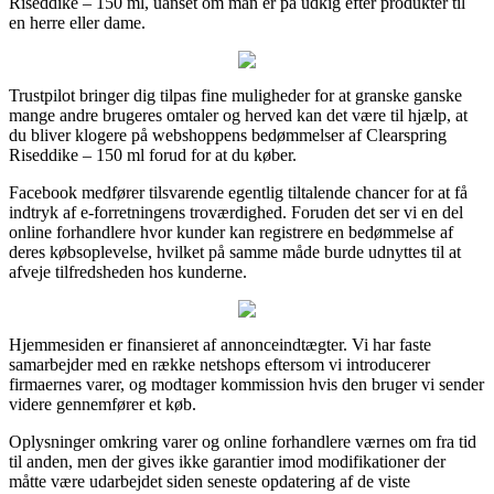
Riseddike – 150 ml, uanset om man er på udkig efter produkter til
en herre eller dame.
Trustpilot bringer dig tilpas fine muligheder for at granske ganske
mange andre brugeres omtaler og herved kan det være til hjælp, at
du bliver klogere på webshoppens bedømmelser af Clearspring
Riseddike – 150 ml forud for at du køber.
Facebook medfører tilsvarende egentlig tiltalende chancer for at få
indtryk af e-forretningens troværdighed. Foruden det ser vi en del
online forhandlere hvor kunder kan registrere en bedømmelse af
deres købsoplevelse, hvilket på samme måde burde udnyttes til at
afveje tilfredsheden hos kunderne.
Hjemmesiden er finansieret af annonceindtægter. Vi har faste
samarbejder med en række netshops eftersom vi introducerer
firmaernes varer, og modtager kommission hvis den bruger vi sender
videre gennemfører et køb.
Oplysninger omkring varer og online forhandlere værnes om fra tid
til anden, men der gives ikke garantier imod modifikationer der
måtte være udarbejdet siden seneste opdatering af de viste