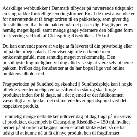
Adskillige webbutikker i Danmark tilbyder på nuværende tidspunkt
en lang række forskellige leveringsformer. En af de mest anvendte er
for nærværende at få bragt ordren til en pakkeshop, som giver dig
fleksibiliteten til at hente pakken når det passer dig. Fragttypen er
nemlig meget ligetil, samt mange gange ydermere den billigste form
for levering ved køb af Clearspring Riseddike – 150 ml.
Du kan omvendt prøve at vælge at få leveret til din privatbolig eller
ud på din arbejdsplads. Den viser sig ofte en kende mere
omkostningsfuld, men samtidig meget overkommelig. Den
prisbilligste fragtmulighed vil dog altid vise sig at være selv at hente
pakken, hvilket dog forudsætter at du har bopæl lige ved online
butikkens tilholdssted.
Fragtperioden på Sundhed og skønhed || Sundhedspleje kan i nogle
tilfælde være temmelig central såfremt vi står og skal bruge
produktet inden for få dage, så i det øjemed er det fuldkommen
væsentligt at vi tjekker det estimerede leveringstidspunkt ved det
respektive produkt.
Temmelig mange netbutikker udlover dag-til-dag fragt på massevis
af produkter, eksempelvis Clearspring Riseddike – 150 ml, hvilket
beroer på at ordren aflægges inden et aftalt klokkeslæt, så de har
udsigt til at kunne nå at få dit nye produkt hen til fragtfirmaet