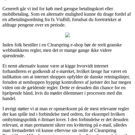
Generelt går vi ind for køb med gængse betalingskort eller
mobilbetaling. Som en alternativ mulighed kunne du drage fordel af
en afbetalingsordning fra fx ViaBill, forudsat du foretrækker at
afdrage pengene over en periode.
Inden folk bestiller i en Clearspring e-shop bør de reelt granske
webbutikkens regler, men det er mange gange ikke videre
spændende.
Et nemt alternativ kunne være at kigge hvorvidt internet
forhandleren er godkendt af e-mærket, hvilket længe har været en
indikation om at internet shoppen opfylder de danske retningslinjer,
foruden at netshoppen hyppigt kontrolleres af jurister der har megen
viden om de gældende regler. Dette er desuden din chance for en
hjælpende hånd, hvis du møder dilemmaer i processen med din
handel.
I øvrigt støtter vi at man er opmærksom på de mest relevante regler
der kan spille ind i forbindelse med ordren, for eksempel hvilken
ombytningspolitik e-firmaet lover. I den forbindelse er det desuden
relevant, at man permanent sikrer ens kvittering på e-mail, således
man fremadrettet vil kunne eftervise sin ordre af Clearspring