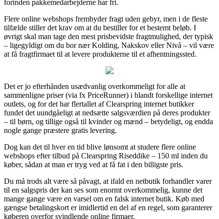
forinden pakkemedarbejderne har fri.
Flere online webshops frembyder fragt uden gebyr, men i de fleste
tilfælde stiller det krav om at du bestiller for et bestemt beløb. I
øvrigt skal man tage den mest prisbevidste fragtmulighed, der typisk
– ligegyldigt om du bor nær Kolding, Nakskov eller Nivå – vil være
at få fragtfirmaet til at levere produkterne til et afhentningssted.
Det er jo efterhånden usædvanlig overkommeligt for alle at
sammenligne priser (via fx PriceRunner) i blandt forskellige internet
outlets, og for det har flertallet af Clearspring internet butikker
fundet det uundgåeligt at nedsætte salgsværdien på deres produkter
– til børn, og tillige også til kvinder og mænd – betydeligt, og endda
nogle gange præstere gratis levering.
Dog kan det til hver en tid blive lønsomt at studere flere online
webshops efter tilbud på Clearspring Riseddike – 150 ml inden du
køber, sådan at man er tryg ved at få fat i den billigste pris.
Du må trods alt være så påvagt, at ifald en netbutik forhandler varer
til en salgspris der kan ses som enormt overkommelig, kunne det
mange gange være en varsel om en falsk internet butik. Køb med
gængse betalingskort er imidlertid en del af en regel, som garanterer
køberen overfor svindlende online firmaer.