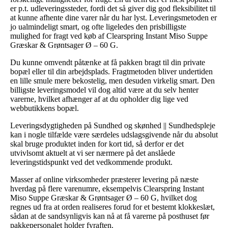
er p.t. udleveringssteder, fordi det så giver dig god fleksibilitet til
at kunne afhente dine varer når du har lyst. Leveringsmetoden er
jo ualmindeligt smart, og ofte ligeledes den prisbilligste
mulighed for fragt ved køb af Clearspring Instant Miso Suppe
Græskar & Grøntsager Ø – 60 G.
Du kunne omvendt påtænke at få pakken bragt til din private
bopæl eller til din arbejdsplads. Fragtmetoden bliver undertiden
en lille smule mere bekostelig, men desuden virkelig smart. Den
billigste leveringsmodel vil dog altid være at du selv henter
varerne, hvilket afhænger af at du opholder dig lige ved
webbutikkens bopæl.
Leveringsdygtigheden på Sundhed og skønhed || Sundhedspleje
kan i nogle tilfælde være særdeles udslagsgivende når du absolut
skal bruge produktet inden for kort tid, så derfor er det
utvivlsomt aktuelt at vi ser nærmere på det anslåede
leveringstidspunkt ved det vedkommende produkt.
Masser af online virksomheder præsterer levering på næste
hverdag på flere varenumre, eksempelvis Clearspring Instant
Miso Suppe Græskar & Grøntsager Ø – 60 G, hvilket dog
regnes ud fra at orden realiseres forud for et bestemt klokkeslæt,
sådan at de sandsynligvis kan nå at få varerne på posthuset før
pakkepersonalet holder fyraften.