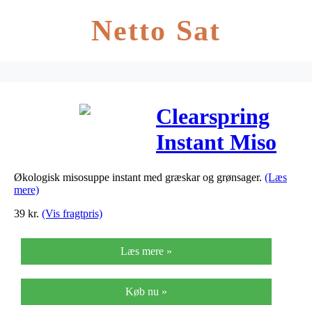
Netto Sat
Clearspring
Instant Miso
Suppe
Økologisk misosuppe instant med græskar og grønsager.
(Læs
Græskar &
mere)
Grøntsager Ø
39
kr.
(Vis fragtpris)
– 60 G
Læs mere »
Køb nu »