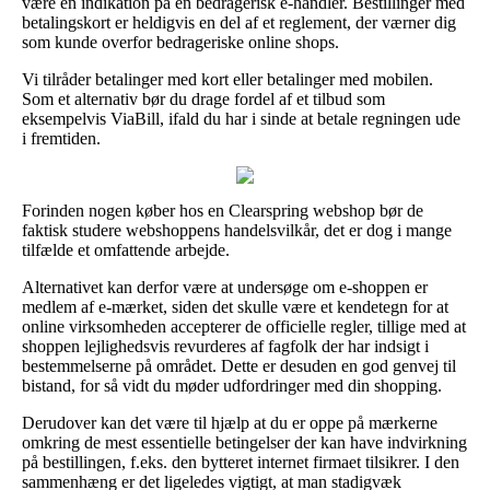
være en indikation på en bedragerisk e-handler. Bestillinger med
betalingskort er heldigvis en del af et reglement, der værner dig
som kunde overfor bedrageriske online shops.
Vi tilråder betalinger med kort eller betalinger med mobilen.
Som et alternativ bør du drage fordel af et tilbud som
eksempelvis ViaBill, ifald du har i sinde at betale regningen ude
i fremtiden.
Forinden nogen køber hos en Clearspring webshop bør de
faktisk studere webshoppens handelsvilkår, det er dog i mange
tilfælde et omfattende arbejde.
Alternativet kan derfor være at undersøge om e-shoppen er
medlem af e-mærket, siden det skulle være et kendetegn for at
online virksomheden accepterer de officielle regler, tillige med at
shoppen lejlighedsvis revurderes af fagfolk der har indsigt i
bestemmelserne på området. Dette er desuden en god genvej til
bistand, for så vidt du møder udfordringer med din shopping.
Derudover kan det være til hjælp at du er oppe på mærkerne
omkring de mest essentielle betingelser der kan have indvirkning
på bestillingen, f.eks. den bytteret internet firmaet tilsikrer. I den
sammenhæng er det ligeledes vigtigt, at man stadigvæk