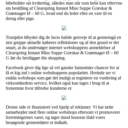
bibeholder sin kvittering, således man når som helst kan eftervise
sin bestilling af Clearspring Instant Miso Suppe Græskar &
Grøntsager Ø – 60 G, hvad end du leder efter en vare til en
dreng eller pige.
Trustpilot tilbyder dig de facto habile genveje til at gennemgå en
stor gruppe aktuelle køberes reflektioner og af den grund er det
smart, at du undersøger internet webshoppens anmeldelser af
Clearspring Instant Miso Suppe Græskar & Grøntsager Ø – 60
G før du færdiggør din shopping.
Facebook giver dig lige så vel ganske fantastiske chancer for at
få et kig ind i online webshoppens popularitet. Herinde ser vi
endda webshops som gør det muligt at registrere en vurdering af
virksomhedens service, hvilket også kan tages i brug til at
fornemme hvor tilfredse kunderne er.
Denne side er finansieret ved hjælp af reklamer. Vi har tætte
samarbejder med flere online webshops eftersom vi promoverer
forretningernes varer, og tager imod honorar ifald vores
besøgende gennemfører et indkøb.