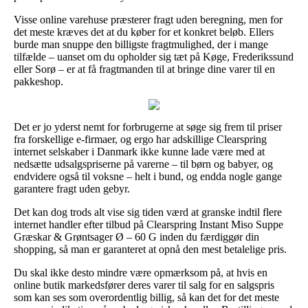
Visse online varehuse præsterer fragt uden beregning, men for
det meste kræves det at du køber for et konkret beløb. Ellers
burde man snuppe den billigste fragtmulighed, der i mange
tilfælde – uanset om du opholder sig tæt på Køge, Frederikssund
eller Sorø – er at få fragtmanden til at bringe dine varer til en
pakkeshop.
Det er jo yderst nemt for forbrugerne at søge sig frem til priser
fra forskellige e-firmaer, og ergo har adskillige Clearspring
internet selskaber i Danmark ikke kunne lade være med at
nedsætte udsalgspriserne på varerne – til børn og babyer, og
endvidere også til voksne – helt i bund, og endda nogle gange
garantere fragt uden gebyr.
Det kan dog trods alt vise sig tiden værd at granske indtil flere
internet handler efter tilbud på Clearspring Instant Miso Suppe
Græskar & Grøntsager Ø – 60 G inden du færdiggør din
shopping, så man er garanteret at opnå den mest betalelige pris.
Du skal ikke desto mindre være opmærksom på, at hvis en
online butik markedsfører deres varer til salg for en salgspris
som kan ses som overordentlig billig, så kan det for det meste