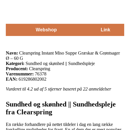
Webshop
Link
Navn:
Clearspring Instant Miso Suppe Græskar & Grøntsager
Ø – 60 G
Kategori:
Sundhed og skønhed || Sundhedspleje
Producent:
Clearspring
Varenummer:
76378
EAN:
619286802002
Vurderet til
4.2
ud af 5 stjerner baseret på
22
anmeldelser
Sundhed og skønhed || Sundhedspleje
fra Clearspring
En række forhandlere på nettet tildeler i dag en lang række
forskellige muligheder for fragt. En af dem der er mest populær