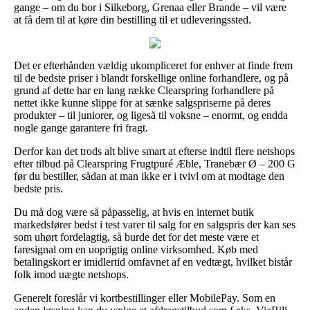
gange – om du bor i Silkeborg, Grenaa eller Brande – vil være
at få dem til at køre din bestilling til et udleveringssted.
Det er efterhånden vældig ukompliceret for enhver at finde frem
til de bedste priser i blandt forskellige online forhandlere, og på
grund af dette har en lang række Clearspring forhandlere på
nettet ikke kunne slippe for at sænke salgspriserne på deres
produkter – til juniorer, og ligeså til voksne – enormt, og endda
nogle gange garantere fri fragt.
Derfor kan det trods alt blive smart at efterse indtil flere netshops
efter tilbud på Clearspring Frugtpuré Æble, Tranebær Ø – 200 G
før du bestiller, sådan at man ikke er i tvivl om at modtage den
bedste pris.
Du må dog være så påpasselig, at hvis en internet butik
markedsfører bedst i test varer til salg for en salgspris der kan ses
som uhørt fordelagtig, så burde det for det meste være et
faresignal om en uoprigtig online virksomhed. Køb med
betalingskort er imidlertid omfavnet af en vedtægt, hvilket bistår
folk imod uægte netshops.
Generelt foreslår vi kortbestillinger eller MobilePay. Som en