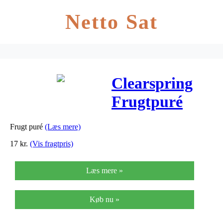
Netto Sat
Clearspring
Frugtpuré
Æble,
Frugt puré
(Læs mere)
Tranebær Ø –
17
kr.
(Vis fragtpris)
200 G
Læs mere »
Køb nu »