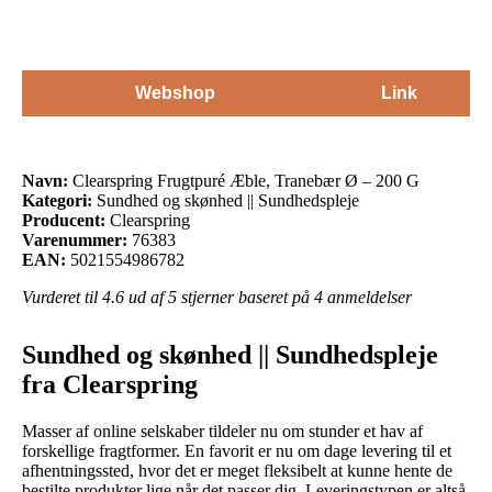
Webshop
Link
Navn:
Clearspring Frugtpuré Æble, Tranebær Ø – 200 G
Kategori:
Sundhed og skønhed || Sundhedspleje
Producent:
Clearspring
Varenummer:
76383
EAN:
5021554986782
Vurderet til
4.6
ud af 5 stjerner baseret på
4
anmeldelser
Sundhed og skønhed || Sundhedspleje
fra Clearspring
Masser af online selskaber tildeler nu om stunder et hav af
forskellige fragtformer. En favorit er nu om dage levering til et
afhentningssted, hvor det er meget fleksibelt at kunne hente de
bestilte produkter lige når det passer dig. Leveringstypen er altså