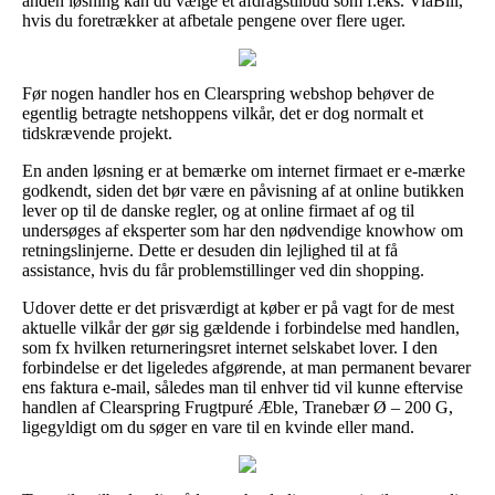
anden løsning kan du vælge et afdragstilbud som f.eks. ViaBill,
hvis du foretrækker at afbetale pengene over flere uger.
Før nogen handler hos en Clearspring webshop behøver de
egentlig betragte netshoppens vilkår, det er dog normalt et
tidskrævende projekt.
En anden løsning er at bemærke om internet firmaet er e-mærke
godkendt, siden det bør være en påvisning af at online butikken
lever op til de danske regler, og at online firmaet af og til
undersøges af eksperter som har den nødvendige knowhow om
retningslinjerne. Dette er desuden din lejlighed til at få
assistance, hvis du får problemstillinger ved din shopping.
Udover dette er det prisværdigt at køber er på vagt for de mest
aktuelle vilkår der gør sig gældende i forbindelse med handlen,
som fx hvilken returneringsret internet selskabet lover. I den
forbindelse er det ligeledes afgørende, at man permanent bevarer
ens faktura e-mail, således man til enhver tid vil kunne eftervise
handlen af Clearspring Frugtpuré Æble, Tranebær Ø – 200 G,
ligegyldigt om du søger en vare til en kvinde eller mand.