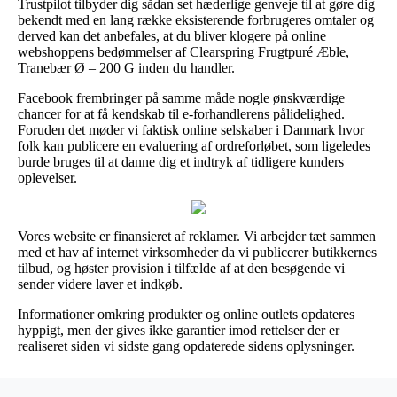
Trustpilot tilbyder dig sådan set hæderlige genveje til at gøre dig
bekendt med en lang række eksisterende forbrugeres omtaler og
derved kan det anbefales, at du bliver klogere på online
webshoppens bedømmelser af Clearspring Frugtpuré Æble,
Tranebær Ø – 200 G inden du handler.
Facebook frembringer på samme måde nogle ønskværdige
chancer for at få kendskab til e-forhandlerens pålidelighed.
Foruden det møder vi faktisk online selskaber i Danmark hvor
folk kan publicere en evaluering af ordreforløbet, som ligeledes
burde bruges til at danne dig et indtryk af tidligere kunders
oplevelser.
Vores website er finansieret af reklamer. Vi arbejder tæt sammen
med et hav af internet virksomheder da vi publicerer butikkernes
tilbud, og høster provision i tilfælde af at den besøgende vi
sender videre laver et indkøb.
Informationer omkring produkter og online outlets opdateres
hyppigt, men der gives ikke garantier imod rettelser der er
realiseret siden vi sidste gang opdaterede sidens oplysninger.