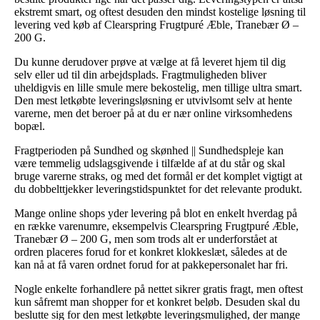
ekstremt smart, og oftest desuden den mindst kostelige løsning til
levering ved køb af Clearspring Frugtpuré Æble, Tranebær Ø –
200 G.
Du kunne derudover prøve at vælge at få leveret hjem til dig
selv eller ud til din arbejdsplads. Fragtmuligheden bliver
uheldigvis en lille smule mere bekostelig, men tillige ultra smart.
Den mest letkøbte leveringsløsning er utvivlsomt selv at hente
varerne, men det beroer på at du er nær online virksomhedens
bopæl.
Fragtperioden på Sundhed og skønhed || Sundhedspleje kan
være temmelig udslagsgivende i tilfælde af at du står og skal
bruge varerne straks, og med det formål er det komplet vigtigt at
du dobbelttjekker leveringstidspunktet for det relevante produkt.
Mange online shops yder levering på blot en enkelt hverdag på
en række varenumre, eksempelvis Clearspring Frugtpuré Æble,
Tranebær Ø – 200 G, men som trods alt er underforstået at
ordren placeres forud for et konkret klokkeslæt, således at de
kan nå at få varen ordnet forud for at pakkepersonalet har fri.
Nogle enkelte forhandlere på nettet sikrer gratis fragt, men oftest
kun såfremt man shopper for et konkret beløb. Desuden skal du
beslutte sig for den mest letkøbte leveringsmulighed, der mange