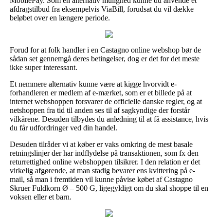
MobilePay. Som en alternativ mulighed kunne du anvende et
afdragstilbud fra eksempelvis ViaBill, forudsat du vil dække
beløbet over en længere periode.
Forud for at folk handler i en Castagno online webshop bør de
sådan set gennemgå deres betingelser, dog er det for det meste
ikke super interessant.
Et nemmere alternativ kunne være at kigge hvorvidt e-
forhandleren er medlem af e-mærket, som er et billede på at
internet webshoppen forsvarer de officielle danske regler, og at
netshoppen fra tid til anden ses til af sagkyndige der forstår
vilkårene. Desuden tilbydes du anledning til at få assistance, hvis
du får udfordringer ved din handel.
Desuden tilråder vi at køber er vaks omkring de mest basale
retningslinjer der har indflydelse på transaktionen, som fx den
returrettighed online webshoppen tilsikrer. I den relation er det
virkelig afgørende, at man stadig bevarer ens kvittering på e-
mail, så man i fremtiden vil kunne påvise købet af Castagno
Skruer Fuldkorn Ø – 500 G, ligegyldigt om du skal shoppe til en
voksen eller et barn.