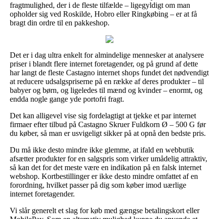
fragtmulighed, der i de fleste tilfælde – ligegyldigt om man
opholder sig ved Roskilde, Hobro eller Ringkøbing – er at få
bragt din ordre til en pakkeshop.
Det er i dag ultra enkelt for almindelige mennesker at analysere
priser i blandt flere internet foretagender, og på grund af dette
har langt de fleste Castagno internet shops fundet det nødvendigt
at reducere udsalgspriserne på en række af deres produkter – til
babyer og børn, og ligeledes til mænd og kvinder – enormt, og
endda nogle gange yde portofri fragt.
Det kan alligevel vise sig fordelagtigt at tjekke et par internet
firmaer efter tilbud på Castagno Skruer Fuldkorn Ø – 500 G før
du køber, så man er usvigeligt sikker på at opnå den bedste pris.
Du må ikke desto mindre ikke glemme, at ifald en webbutik
afsætter produkter for en salgspris som virker umådelig attraktiv,
så kan det for det meste være en indikation på en falsk internet
webshop. Kortbestillinger er ikke desto mindre omfattet af en
forordning, hvilket passer på dig som køber imod uærlige
internet foretagender.
Vi slår generelt et slag for køb med gængse betalingskort eller