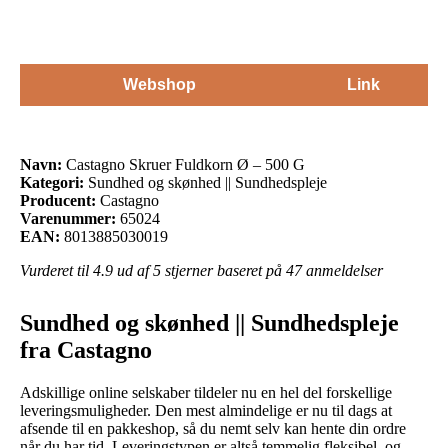
Webshop
Link
Navn:
Castagno Skruer Fuldkorn Ø – 500 G
Kategori:
Sundhed og skønhed || Sundhedspleje
Producent:
Castagno
Varenummer:
65024
EAN:
8013885030019
Vurderet til
4.9
ud af 5 stjerner baseret på
47
anmeldelser
Sundhed og skønhed || Sundhedspleje
fra Castagno
Adskillige online selskaber tildeler nu en hel del forskellige
leveringsmuligheder. Den mest almindelige er nu til dags at
afsende til en pakkeshop, så du nemt selv kan hente din ordre
når du har tid. Leveringstypen er altså temmelig fleksibel, og