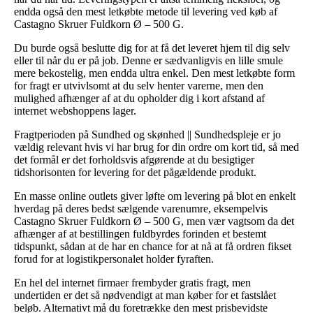
endda også den mest letkøbte metode til levering ved køb af
Castagno Skruer Fuldkorn Ø – 500 G.
Du burde også beslutte dig for at få det leveret hjem til dig selv
eller til når du er på job. Denne er sædvanligvis en lille smule
mere bekostelig, men endda ultra enkel. Den mest letkøbte form
for fragt er utvivlsomt at du selv henter varerne, men den
mulighed afhænger af at du opholder dig i kort afstand af
internet webshoppens lager.
Fragtperioden på Sundhed og skønhed || Sundhedspleje er jo
vældig relevant hvis vi har brug for din ordre om kort tid, så med
det formål er det forholdsvis afgørende at du besigtiger
tidshorisonten for levering for det pågældende produkt.
En masse online outlets giver løfte om levering på blot en enkelt
hverdag på deres bedst sælgende varenumre, eksempelvis
Castagno Skruer Fuldkorn Ø – 500 G, men vær vagtsom da det
afhænger af at bestillingen fuldbyrdes forinden et bestemt
tidspunkt, sådan at de har en chance for at nå at få ordren fikset
forud for at logistikpersonalet holder fyraften.
En hel del internet firmaer frembyder gratis fragt, men
undertiden er det så nødvendigt at man køber for et fastslået
beløb. Alternativt må du foretrække den mest prisbevidste