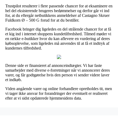
Trustpilot resulterer i flere passende chancer for at eksaminere en
hel del eksisterende brugeres bedømmelser og derfor går vi ind
for, at du eftergår netbutikkens anmeldelser af Castagno Skruer
Fuldkorn Ø – 500 G forud for at du bestiller.
Facebook bringer dig ligeledes en del strålende chancer for at få
et kig ind i internet shoppens kundetilfredshed. Tilmed møder vi
en række e-butikker hvor du kan aflevere en vurdering af deres
købsoplevelse, som ligeledes må anvendes til at få et indtryk af
kundernes tilfredshed.
Denne side er finansieret af annonceindtægter. Vi har faste
samarbejder med diverse e-forretninger når vi annoncerer deres
varer, og får godtgørelse hvis den person vi sender videre laver
et indkøb.
Viden angående varer og online forhandlere opretholdes tit, men
vi tager ikke ansvar for forandringer der eventuelt er realiseret
efter at vi sidst opdaterede hjemmesidens data.