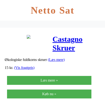
Netto Sat
Castagno
Skruer
Fuldkorn Ø –
Økologiske fuldkorns skruer
(Læs mere)
500 G
15
kr.
(Vis fragtpris)
Læs mere »
Køb nu »