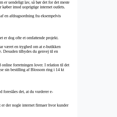
m er uendeligt lav, så bør det for det meste
 køber imod uoprigtige internet outlets.
 af en afdragsordning fra eksempelvis
t er dog ofte et omfattende projekt.
har været en tryghed om at e-butikken
ne. Desuden tilbydes du genvej til en
nline forretningen lover. I relation til det
e sin bestilling af Blossom ring i 14 kt
foreslåes det, at du vurderer e-
er der nogle internet firmaer hvor kunder