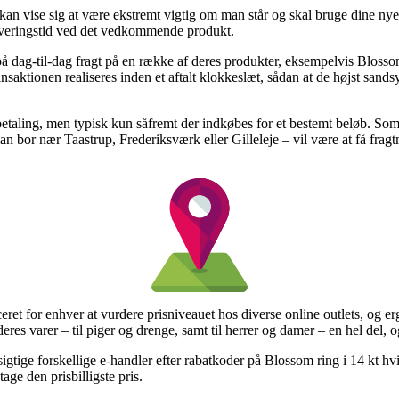
n vise sig at være ekstremt vigtig om man står og skal bruge dine nye p
leveringstid ved det vedkommende produkt.
å dag-til-dag fragt på en række af deres produkter, eksempelvis Blosso
ktionen realiseres inden et aftalt klokkeslæt, sådan at de højst sandsyn
betaling, men typisk kun såfremt der indkøbes for et bestemt beløb. So
an bor nær Taastrup, Frederiksværk eller Gilleleje – vil være at få fragtm
eret for enhver at vurdere prisniveauet hos diverse online outlets, og 
 deres varer – til piger og drenge, samt til herrer og damer – en hel del,
tige forskellige e-handler efter rabatkoder på Blossom ring i 14 kt hv
age den prisbilligste pris.