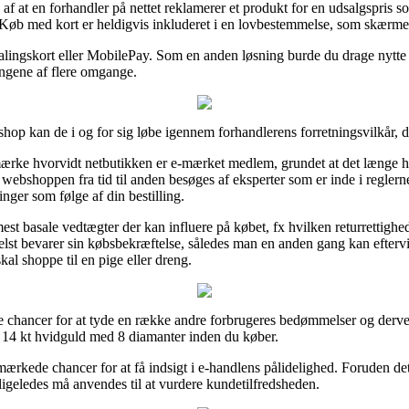
 af at en forhandler på nettet reklamerer et produkt for en udsalgspris so
. Køb med kort er heldigvis inkluderet i en lovbestemmelse, som skærmer
alingskort eller MobilePay. Som en anden løsning burde du drage nytte
pengene af flere omgange.
p kan de i og for sig løbe igennem forhandlerens forretningsvilkår, de
emærke hvorvidt netbutikken er e-mærket medlem, grundet at det længe 
at webshoppen fra tid til anden besøges af eksperter som er inde i regler
nger som følge af din bestilling.
t basale vedtægter der kan influere på købet, fx hvilken returrettighed o
helst bevarer sin købsbekræftelse, således man en anden gang kan eftervis
l shoppe til en pige eller dreng.
 chancer for at tyde en række andre forbrugeres bedømmelser og derved 
i 14 kt hvidguld med 8 diamanter inden du køber.
kede chancer for at få indsigt i e-handlens pålidelighed. Foruden det 
ligeledes må anvendes til at vurdere kundetilfredsheden.