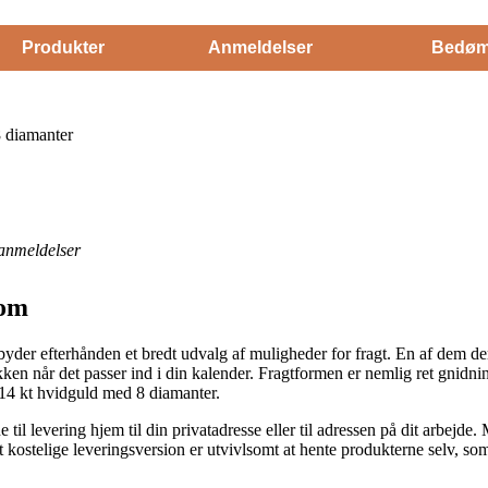
Produkter
Anmeldelser
Bedøm
8 diamanter
anmeldelser
som
der efterhånden et bredt udvalg af muligheder for fragt. En af dem der er
ken når det passer ind i din kalender. Fragtformen er nemlig ret gnidning
14 kt hvidguld med 8 diamanter.
til levering hjem til din privatadresse eller til adressen på dit arbejde.
stelige leveringsversion er utvivlsomt at hente produkterne selv, som d