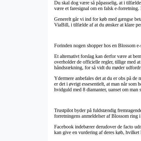
Du skal dog være så påpasselig, at i tilfælde
være et faresignal om en falsk e-forretning
Generelt går vi ind for køb med gængse bet
ViaBill, i tilfælde af at du ønsker at klare 
Forinden nogen shopper hos en Blossom e-sho
Et alternativt forslag kan derfor være at b
overholder de officielle regler, tillige med 
håndsrækning, for så vidt du møder udfordri
Ydermere anbefales det at du er obs på de mes
er det i øvrigt essesentielt, at man når som 
hvidguld med 8 diamanter, uanset om man ska
Trustpilot byder på fuldstændig fremragende
forretningens anmeldelser af Blossom ring 
Facebook indebærer derudover de facto udmær
kan give en vurdering af deres køb, hvilket 