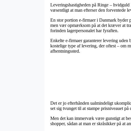
Leveringshastigheden på Ringe – hvidguld ka
væsentligt at man efterser den forventede 
En stor portion e-firmaer i Danmark byder p
men vær opmærksom på at det kræver at transa
forinden lagerpersonalet har fyraften.
Enkelte e-firmaer garanterer levering uden 
kostelige type af levering, der oftest – om m
afhentningssted.
Det er jo efterhånden ualmindeligt ukomplic
set sig tvunget til at stampe prisniveauet på
Men det kan immervæk være gunstigt at besig
shopper, sådan at man er skråsikker på at ant