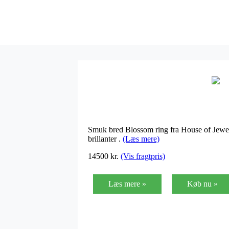
Smuk bred Blossom ring fra House of Jewell
brillanter .
(Læs mere)
14500
kr.
(Vis fragtpris)
Læs mere »
Køb nu »