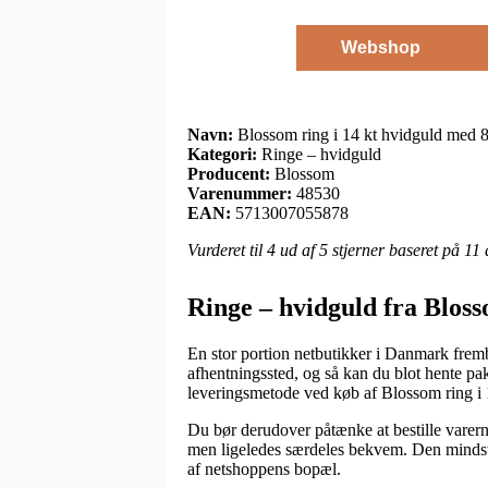
Webshop
Navn:
Blossom ring i 14 kt hvidguld med 
Kategori:
Ringe – hvidguld
Producent:
Blossom
Varenummer:
48530
EAN:
5713007055878
Vurderet til
4
ud af 5 stjerner baseret på
11
Ringe – hvidguld fra Blos
En stor portion netbutikker i Danmark fremby
afhentningssted, og så kan du blot hente pak
leveringsmetode ved køb af Blossom ring i 
Du bør derudover påtænke at bestille varerne 
men ligeledes særdeles bekvem. Den mindst ko
af netshoppens bopæl.