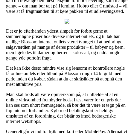
kan du udvælge den mest letkøbte form for levering, som mange
gange – om man bor tæt på Herning, Hobro eller Grindsted – vil
være at få fragtmanden til at køre pakken til et udleveringssted.
Det er jo efterhånden yderst simpelt for forbrugerne at
sammenligne priser hos diverse internet outlets, og til tak har
utallige Blossom internet outlets været tvunget til at nedbringe
salgsværdien på mange af deres produkter – til babyer og børn,
men ligeledes til damer og herrer – kolossalt, og endda nogle
gange yde portofri fragt.
Det kan ikke desto mindre vise sig lønsomt at kontrollere nogle
få online outlets efter tilbud på Blossom ring i 14 kt guld med
perle inden du køber, sådan at du er skråsikker på at opnå den
mest attraktive pris.
Man skal trods alt være opmærksom på, at i tilfælde af at en
online virksomhed frembyder bedst i test varer for en pris der
kan ses som uhørt fremragende, så bør det tit være et tegn på en
fup internet forhandler. Køb med betalingskort er heldigvis
omsluttet af en forordning, der bistår os imod bedrageriske
internet webshops.
Generelt går vi ind for køb med kort eller MobilePay. Alternativt