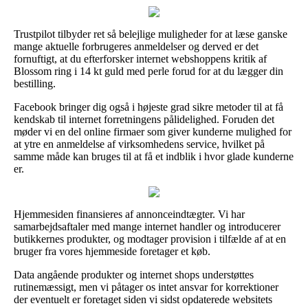
Trustpilot tilbyder ret så belejlige muligheder for at læse ganske
mange aktuelle forbrugeres anmeldelser og derved er det
fornuftigt, at du efterforsker internet webshoppens kritik af
Blossom ring i 14 kt guld med perle forud for at du lægger din
bestilling.
Facebook bringer dig også i højeste grad sikre metoder til at få
kendskab til internet forretningens pålidelighed. Foruden det
møder vi en del online firmaer som giver kunderne mulighed for
at ytre en anmeldelse af virksomhedens service, hvilket på
samme måde kan bruges til at få et indblik i hvor glade kunderne
er.
Hjemmesiden finansieres af annonceindtægter. Vi har
samarbejdsaftaler med mange internet handler og introducerer
butikkernes produkter, og modtager provision i tilfælde af at en
bruger fra vores hjemmeside foretager et køb.
Data angående produkter og internet shops understøttes
rutinemæssigt, men vi påtager os intet ansvar for korrektioner
der eventuelt er foretaget siden vi sidst opdaterede websitets