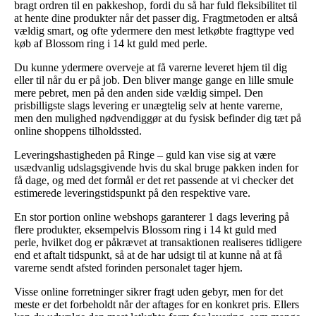
bragt ordren til en pakkeshop, fordi du så har fuld fleksibilitet til
at hente dine produkter når det passer dig. Fragtmetoden er altså
vældig smart, og ofte ydermere den mest letkøbte fragttype ved
køb af Blossom ring i 14 kt guld med perle.
Du kunne ydermere overveje at få varerne leveret hjem til dig
eller til når du er på job. Den bliver mange gange en lille smule
mere pebret, men på den anden side vældig simpel. Den
prisbilligste slags levering er unægtelig selv at hente varerne,
men den mulighed nødvendiggør at du fysisk befinder dig tæt på
online shoppens tilholdssted.
Leveringshastigheden på Ringe – guld kan vise sig at være
usædvanlig udslagsgivende hvis du skal bruge pakken inden for
få dage, og med det formål er det ret passende at vi checker det
estimerede leveringstidspunkt på den respektive vare.
En stor portion online webshops garanterer 1 dags levering på
flere produkter, eksempelvis Blossom ring i 14 kt guld med
perle, hvilket dog er påkrævet at transaktionen realiseres tidligere
end et aftalt tidspunkt, så at de har udsigt til at kunne nå at få
varerne sendt afsted forinden personalet tager hjem.
Visse online forretninger sikrer fragt uden gebyr, men for det
meste er det forbeholdt når der aftages for en konkret pris. Ellers