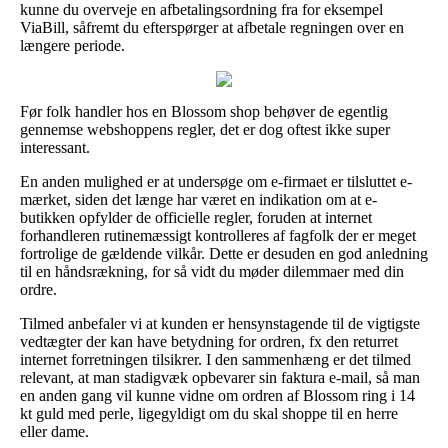
kunne du overveje en afbetalingsordning fra for eksempel
ViaBill, såfremt du efterspørger at afbetale regningen over en
længere periode.
Før folk handler hos en Blossom shop behøver de egentlig
gennemse webshoppens regler, det er dog oftest ikke super
interessant.
En anden mulighed er at undersøge om e-firmaet er tilsluttet e-
mærket, siden det længe har været en indikation om at e-
butikken opfylder de officielle regler, foruden at internet
forhandleren rutinemæssigt kontrolleres af fagfolk der er meget
fortrolige de gældende vilkår. Dette er desuden en god anledning
til en håndsrækning, for så vidt du møder dilemmaer med din
ordre.
Tilmed anbefaler vi at kunden er hensynstagende til de vigtigste
vedtægter der kan have betydning for ordren, fx den returret
internet forretningen tilsikrer. I den sammenhæng er det tilmed
relevant, at man stadigvæk opbevarer sin faktura e-mail, så man
en anden gang vil kunne vidne om ordren af Blossom ring i 14
kt guld med perle, ligegyldigt om du skal shoppe til en herre
eller dame.