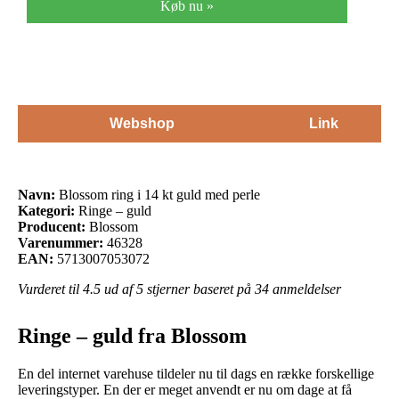
Køb nu »
Webshop
Link
Navn:
Blossom ring i 14 kt guld med perle
Kategori:
Ringe – guld
Producent:
Blossom
Varenummer:
46328
EAN:
5713007053072
Vurderet til
4.5
ud af 5 stjerner baseret på
34
anmeldelser
Ringe – guld fra Blossom
En del internet varehuse tildeler nu til dags en række forskellige
leveringstyper. En der er meget anvendt er nu om dage at få