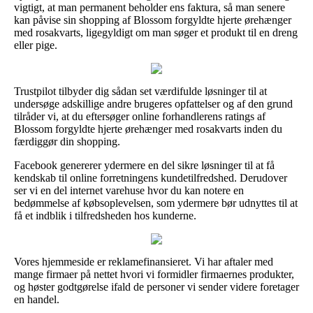
vigtigt, at man permanent beholder ens faktura, så man senere
kan påvise sin shopping af Blossom forgyldte hjerte ørehænger
med rosakvarts, ligegyldigt om man søger et produkt til en dreng
eller pige.
Trustpilot tilbyder dig sådan set værdifulde løsninger til at
undersøge adskillige andre brugeres opfattelser og af den grund
tilråder vi, at du eftersøger online forhandlerens ratings af
Blossom forgyldte hjerte ørehænger med rosakvarts inden du
færdiggør din shopping.
Facebook genererer ydermere en del sikre løsninger til at få
kendskab til online forretningens kundetilfredshed. Derudover
ser vi en del internet varehuse hvor du kan notere en
bedømmelse af købsoplevelsen, som ydermere bør udnyttes til at
få et indblik i tilfredsheden hos kunderne.
Vores hjemmeside er reklamefinansieret. Vi har aftaler med
mange firmaer på nettet hvori vi formidler firmaernes produkter,
og høster godtgørelse ifald de personer vi sender videre foretager
en handel.