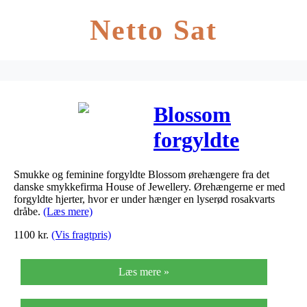
Netto Sat
Blossom
forgyldte
hjerte
Smukke og feminine forgyldte Blossom ørehængere fra det
ørehænger
danske smykkefirma House of Jewellery. Ørehængerne er med
forgyldte hjerter, hvor er under hænger en lyserød rosakvarts
med
dråbe.
(Læs mere)
1100
kr.
(Vis fragtpris)
rosakvarts
Læs mere »