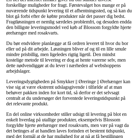
forskellige muligheder for fragt. Førstevalget hos mange er på
nuværende tidspunkt levering til et afhentningssted, og så kan du
blot gå forbi efter de købte produkter når det passer dig bedst.
Fragtløsningen er nemlig særdeles problemfri, og desuden endda
den billigste leveringsmodel ved køb af Blossom forgyldte hjerte
ørehænger med rosakvarts.
Du bør endvidere planlægge at få ordren leveret til hvor du bor
eller ud på dit arbejde. Løsningen bliver af og til en lille smule
mindre prisbillig, men ligeledes rigtig ligetil. Den mindst
kostelige metode til levering er dog at hente varerne selv, men
dette nødvendiggør at du lever i nærheden af webshoppens
arbejdslager.
Leveringsdygtigheden på Smykker || Øreringe || Ørehænger kan
vise sig at være ekstremt udslagsgivende i tilfælde af at man
behøver pakken inden for kort tid, så derfor er det selvsagt
centralt at du undersøger det forventede leveringstidspunkt på
det relevante produkt.
En del online virksomheder stiller udsigt til levering på blot en
enkelt hverdag på utallige produkter, eksempelvis Blossom
forgyldte hjerte ørehænger med rosakvarts, men vær på vagt da
det betinges af at handlen laves forinden et bestemt tidspunkt,
med det formål at de har mulighed for at nå at få bestillingen