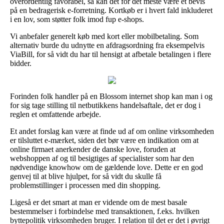
overordentlig favorabel, så kan det for det meste være et bevis
på en bedragerisk e-forretning. Kortkøb er i hvert fald inkluderet
i en lov, som støtter folk imod fup e-shops.
Vi anbefaler generelt køb med kort eller mobilbetaling. Som
alternativ burde du udnytte en afdragsordning fra eksempelvis
ViaBill, for så vidt du har til hensigt at afbetale betalingen i flere
bidder.
Forinden folk handler på en Blossom internet shop kan man i og
for sig tage stilling til netbutikkens handelsaftale, det er dog i
reglen et omfattende arbejde.
Et andet forslag kan være at finde ud af om online virksomheden
er tilsluttet e-mærket, siden det bør være en indikation om at
online firmaet anerkender de danske love, foruden at
webshoppen af og til besigtiges af specialister som har den
nødvendige knowhow om de gældende love. Dette er en god
genvej til at blive hjulpet, for så vidt du skulle få
problemstillinger i processen med din shopping.
Ligeså er det smart at man er vidende om de mest basale
bestemmelser i forbindelse med transaktionen, f.eks. hvilken
byttepolitik virksomheden bruger. I relation til det er det i øvrigt