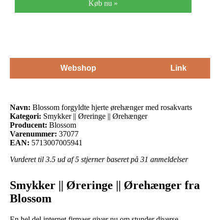
Køb nu »
Webshop
Link
Navn:
Blossom forgyldte hjerte ørehænger med rosakvarts
Kategori:
Smykker || Øreringe || Ørehænger
Producent:
Blossom
Varenummer:
37077
EAN:
5713007005941
Vurderet til
3.5
ud af 5 stjerner baseret på
31
anmeldelser
Smykker || Øreringe || Ørehænger fra
Blossom
En hel del internet firmaer giver nu om stunder diverse