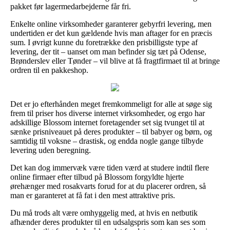
pakket før lagermedarbejderne får fri.
Enkelte online virksomheder garanterer gebyrfri levering, men
undertiden er det kun gældende hvis man aftager for en præcis
sum. I øvrigt kunne du foretrække den prisbilligste type af
levering, der tit – uanset om man befinder sig tæt på Odense,
Brønderslev eller Tønder – vil blive at få fragtfirmaet til at bringe
ordren til en pakkeshop.
Det er jo efterhånden meget fremkommeligt for alle at søge sig
frem til priser hos diverse internet virksomheder, og ergo har
adskillige Blossom internet foretagender set sig tvunget til at
sænke prisniveauet på deres produkter – til babyer og børn, og
samtidig til voksne – drastisk, og endda nogle gange tilbyde
levering uden beregning.
Det kan dog immervæk være tiden værd at studere indtil flere
online firmaer efter tilbud på Blossom forgyldte hjerte
ørehænger med rosakvarts forud for at du placerer ordren, så
man er garanteret at få fat i den mest attraktive pris.
Du må trods alt være omhyggelig med, at hvis en netbutik
afhænder deres produkter til en udsalgspris som kan ses som