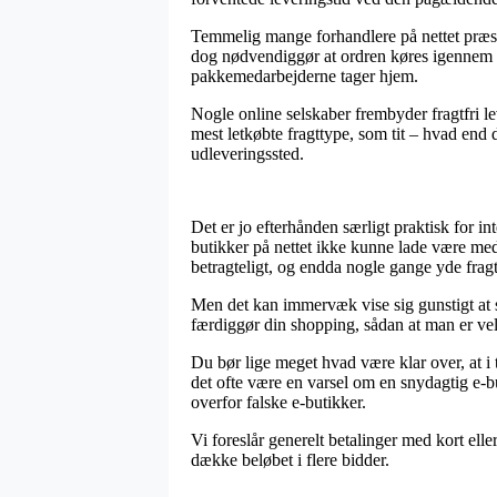
Temmelig mange forhandlere på nettet præste
dog nødvendiggør at ordren køres igennem ti
pakkemedarbejderne tager hjem.
Nogle online selskaber frembyder fragtfri l
mest letkøbte fragttype, som tit – hvad end du
udleveringssted.
Det er jo efterhånden særligt praktisk for i
butikker på nettet ikke kunne lade være med a
betragteligt, og endda nogle gange yde fragt
Men det kan immervæk vise sig gunstigt at s
færdiggør din shopping, sådan at man er velin
Du bør lige meget hvad være klar over, at i t
det ofte være en varsel om en snydagtig e-b
overfor falske e-butikker.
Vi foreslår generelt betalinger med kort el
dække beløbet i flere bidder.