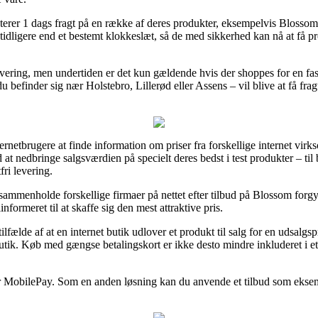
rer 1 dags fragt på en række af deres produkter, eksempelvis Blossom f
dligere end et bestemt klokkeslæt, så de med sikkerhed kan nå at få pr
evering, men undertiden er det kun gældende hvis der shoppes for en fas
 befinder sig nær Holstebro, Lillerød eller Assens – vil blive at få fragtfi
nternetbrugere at finde information om priser fra forskellige internet v
t nedbringe salgsværdien på specielt deres bedst i test produkter – til b
fri levering.
ammenholde forskellige firmaer på nettet efter tilbud på Blossom forgyl
formeret til at skaffe sig den mest attraktive pris.
ilfælde af at en internet butik udlover et produkt til salg for en udsalgs
utik. Køb med gængse betalingskort er ikke desto mindre inkluderet i e
ler MobilePay. Som en anden løsning kan du anvende et tilbud som eksempe