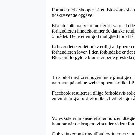
Forinden folk shopper på en Blossom e-handl
tidskrævende opgave.
Et andet alternativ kunne derfor være at ef
forhandleren imødekommer de danske retning
området. Dette er en god mulighed for at få
Udover dette er det prisværdigt at køberen e
forhandleren lover. I den forbindelse er det
Blossom forgyldte blomster perle ørestikker, 
Trustpilot medfører nogenlunde gunstige chan
nærmere på online webshoppens kritik af Blo
Facebook resulterer i tillige forholdsvis sol
en vurdering af ordreforløbet, hvilket lige 
Vores side er finansieret af annonceindtægte
honorar når de brugere vi sender videre fore
Oplysninger omkring tilbud og internet vare