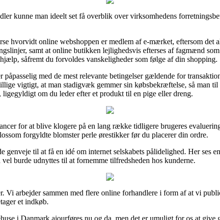
er kunne man ideelt set få overblik over virksomhedens forretningsbeti
terse hvorvidt online webshoppen er medlem af e-mærket, eftersom det al
slinjer, samt at online butikken lejlighedsvis efterses af fagmænd som
 hjælp, såfremt du forvoldes vanskeligheder som følge af din shopping.
r påpasselig med de mest relevante betingelser gældende for transaktion
 tillige vigtigt, at man stadigvæk gemmer sin købsbekræftelse, så man til
ligegyldigt om du leder efter et produkt til en pige eller dreng.
cer for at blive klogere på en lang række tidligere brugeres evaluering
ssom forgyldte blomster perle ørestikker før du placerer din ordre.
ide genveje til at få en idé om internet selskabets pålidelighed. Her ses
så vel burde udnyttes til at fornemme tilfredsheden hos kunderne.
r. Vi arbejder sammen med flere online forhandlere i form af at vi publ
tager et indkøb.
huse i Danmark ajourføres nu og da, men det er umuligt for os at give g