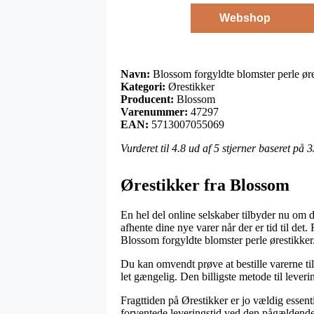
Webshop
Navn:
Blossom forgyldte blomster perle øre
Kategori:
Ørestikker
Producent:
Blossom
Varenummer:
47297
EAN:
5713007055069
Vurderet til
4.8
ud af 5 stjerner baseret på
3
Ørestikker fra Blossom
En hel del online selskaber tilbyder nu om 
afhente dine nye varer når der er tid til de
Blossom forgyldte blomster perle ørestikker
Du kan omvendt prøve at bestille varerne til 
let gængelig. Den billigste metode til leveri
Fragttiden på Ørestikker er jo vældig essent
forventede leveringstid ved den pågældende