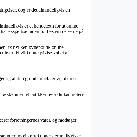
ngelser, dog er det almindeligvis en
mindeligvis er et kendetegn for at online
 har ekspertise inden for bestemmelserne på
en, fx hvilken byttepolitik online
 enhver tid vil kunne påvise købet af
er og af den grund anbefaler vi, at du ser
 en række internet butikker hvor du kan notere
icerer forretningernes varer, og modtager
arantier imod korrektioner der muligvis er