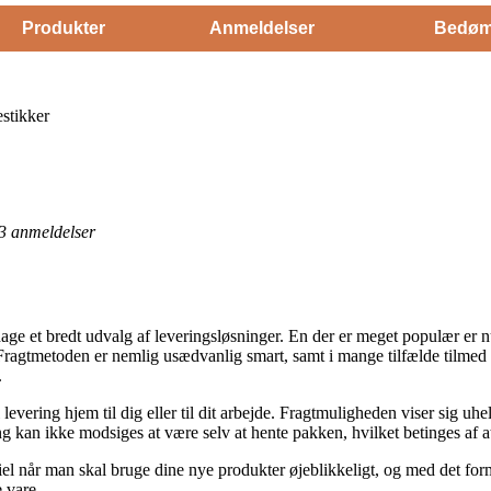
Produkter
Anmeldelser
Bedøm
stikker
3
anmeldelser
dage et bredt udvalg af leveringsløsninger. En der er meget populær er 
t. Fragtmetoden er nemlig usædvanlig smart, samt i mange tilfælde tilmed
.
levering hjem til dig eller til dit arbejde. Fragtmuligheden viser sig uhe
ng kan ikke modsiges at være selv at hente pakken, hvilket betinges af at
iel når man skal bruge dine nye produkter øjeblikkeligt, og med det formå
 vare.