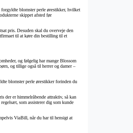
orgyldte blomster perle ørestikker, hvilket
odukterne skippet afsted før
tsat pris. Desuden skal du overveje den
rmaet til at køre din bestilling til et
irksomheder, og følgelig har mange Blossom
ørn, og tillige også til herrer og damer –
dte blomster perle ørestikker forinden du
pris der er himmelråbende attraktiv, så kan
t regelsæt, som assisterer dig som kunde
lvis ViaBill, når du har til hensigt at