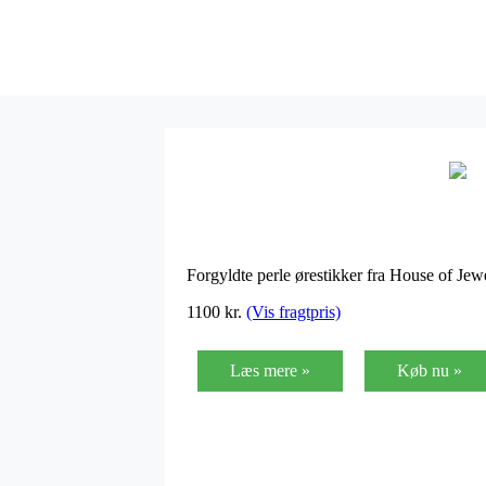
Forgyldte perle ørestikker fra House of Je
1100
kr.
(Vis fragtpris)
Læs mere »
Køb nu »