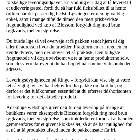
forskellige leveringsudgaver. En yndling er i dag at få leveret til
et udleveringssted, fordi du så har fuld fleksibilitet til at hente
ordren når det passer dig bedst. Løsningen er nemlig vældig
enkel, samt i mange tilfælde tilmed den mest prisbevidste
fragtmulighed ved køb af Blossom forgyldt ring med brun
røgkvarts, mellem størrelse.
Du burde lige så vel overveje at få pakken sendt hjem til dig
eller til adressen hvor du arbejder. Fragtformen er i regelen en
kende dyrere, men derudover ret så praktisk. Den billigste
fragtmetode vil dog utvivlsomt være at hente produkterne selv,
som desværre kræver at du har bopæl nær online virksomhedens
adresse.
Leveringsdygtigheden på Ringe – forgyldt kan vise sig at være
ret så vigtig hvis vi har behov for din pakke om kort tid, og
derfor er det fuldkommen essentielt at du efterser tidshorisonten
for levering for det aktuelle produkt.
Adskillige webshops giver dag-til-dag levering på mange af
butikkens varer, eksempelvis Blossom forgyldt ring med brun
røgkvarts, mellem størrelse, som imidlertid er forudsat at handlen
gemmenføres før et givent klokkeslæt, så at de har mulighed for
at nå at få produktet afsted inden de pakkeansatte får fri.