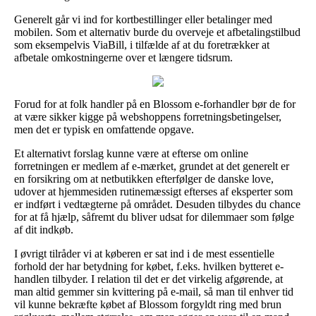
Generelt går vi ind for kortbestillinger eller betalinger med
mobilen. Som et alternativ burde du overveje et afbetalingstilbud
som eksempelvis ViaBill, i tilfælde af at du foretrækker at
afbetale omkostningerne over et længere tidsrum.
Forud for at folk handler på en Blossom e-forhandler bør de for
at være sikker kigge på webshoppens forretningsbetingelser,
men det er typisk en omfattende opgave.
Et alternativt forslag kunne være at efterse om online
forretningen er medlem af e-mærket, grundet at det generelt er
en forsikring om at netbutikken efterfølger de danske love,
udover at hjemmesiden rutinemæssigt efterses af eksperter som
er indført i vedtægterne på området. Desuden tilbydes du chance
for at få hjælp, såfremt du bliver udsat for dilemmaer som følge
af dit indkøb.
I øvrigt tilråder vi at køberen er sat ind i de mest essentielle
forhold der har betydning for købet, f.eks. hvilken bytteret e-
handlen tilbyder. I relation til det er det virkelig afgørende, at
man altid gemmer sin kvittering på e-mail, så man til enhver tid
vil kunne bekræfte købet af Blossom forgyldt ring med brun