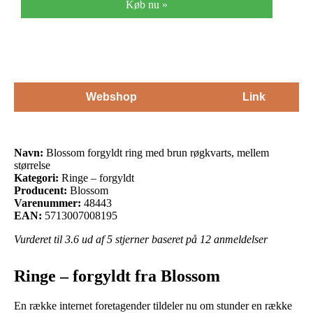
Køb nu »
Webshop
Link
Navn:
Blossom forgyldt ring med brun røgkvarts, mellem
størrelse
Kategori:
Ringe – forgyldt
Producent:
Blossom
Varenummer:
48443
EAN:
5713007008195
Vurderet til
3.6
ud af 5 stjerner baseret på
12
anmeldelser
Ringe – forgyldt fra Blossom
En række internet foretagender tildeler nu om stunder en række