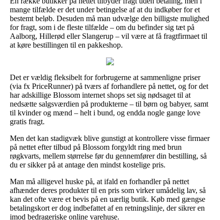
En række butikker på nettet tilbyder fragt uden betaling, men i
mange tilfælde er det under betingelse af at du indkøber for et
bestemt beløb. Desuden må man udvælge den billigste mulighed
for fragt, som i de fleste tilfælde – om du befinder sig tæt på
Aalborg, Hillerød eller Slangerup – vil være at få fragtfirmaet til
at køre bestillingen til en pakkeshop.
Det er vældig fleksibelt for forbrugerne at sammenligne priser
(via fx PriceRunner) på tværs af forhandlere på nettet, og for det
har adskillige Blossom internet shops set sig nødsaget til at
nedsætte salgsværdien på produkterne – til børn og babyer, samt
til kvinder og mænd – helt i bund, og endda nogle gange love
gratis fragt.
Men det kan stadigvæk blive gunstigt at kontrollere visse firmaer
på nettet efter tilbud på Blossom forgyldt ring med brun
røgkvarts, mellem størrelse før du gennemfører din bestilling, så
du er sikker på at antage den mindst kostelige pris.
Man må alligevel huske på, at ifald en forhandler på nettet
afhænder deres produkter til en pris som virker umådelig lav, så
kan det ofte være et bevis på en uærlig butik. Køb med gængse
betalingskort er dog indbefattet af en retningslinje, der sikrer en
imod bedrageriske online varehuse.