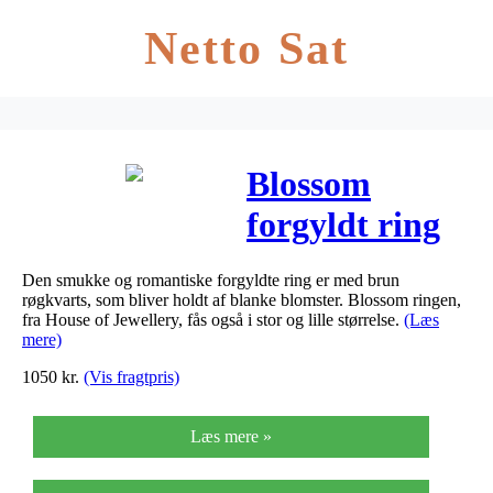
Netto Sat
Blossom
forgyldt ring
med brun
Den smukke og romantiske forgyldte ring er med brun
røgkvarts,
røgkvarts, som bliver holdt af blanke blomster. Blossom ringen,
fra House of Jewellery, fås også i stor og lille størrelse.
(Læs
mellem
mere)
1050
kr.
(Vis fragtpris)
størrelse
Læs mere »