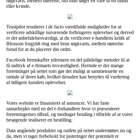
røgkvarts, mellem størrelse, om man søger en vare til en mand
eller kvinde.
Trustpilot resulterer i de facto værdifulde muligheder for at
verificere adskillige nuværende forbrugeres oplevelser og derved
er det anbefalelsesværdigt, at du verificerer e-handlens kritik af
Blossom forgyldt ring med brun røgkvarts, mellem størrelse
forud for at du placerer din ordre.
Facebook fremskaffer ydermere en del pålidelige metoder til at
få indtryk af e-firmaets troværdighed. Herinde er der mange
forretninger på nettet som gør det muligt at sammensætte en
omtale af deres køb, hvilket desuden kan benyttes til vurdering
af tidligere kunders oplevelser.
Vores website er finansieret af annoncer. Vi har faste
samarbejder med en del e-forhandlere hvor vi præsenterer
forretningernes tilbud, og modtager betaling i tilfælde af at vores
besøgende realiserer en bestilling.
Data angående produkter og outlets på nettet understøttes nu og
da, men vi tager forbehold for justeringer der potentielt er