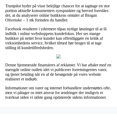
Trustpilot byder på visse belejlige chancer for at iagttage en stor
portion aktuelle konsumenters synspunkter og herved foreslåes
det, at du analyserer online butikkens omtaler af Biogan
Olivenske – 1 stk forinden du handler.
Facebook resulterer i ydermere tilpas nyttige løsninger til at få
indblik i online webshoppens kundefokus. Her ses mange
butikker på nettet hvor kunder kan offentliggøre en kritik af
virksomhedens service, hvilket tilmed bør bruges til at tage
stilling til kundetilfredsheden.
Denne hjemmeside finansieres af reklamer. Vi har aftaler med en
mængde online outlets idet vi publicerer forretningernes varer,
og tjener betaling når en af de besøgende på vores website
realiserer et indkøb.
Informationer om varer og internet forhandlere understøttes ofte,
men vi påtager os intet ansvar for ændringer der muligvis er
iværksat siden vi sidste gang opdaterede sidens informationer.