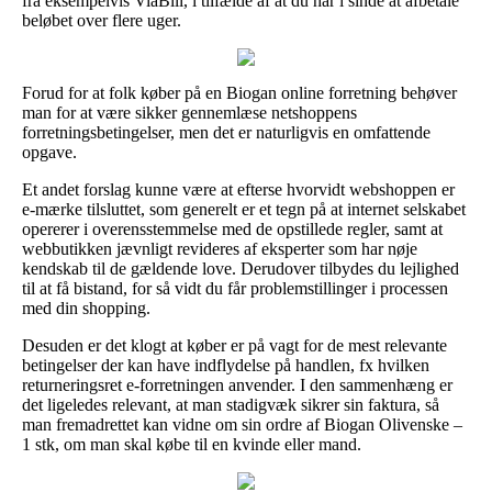
fra eksempelvis ViaBill, i tilfælde af at du har i sinde at afbetale
beløbet over flere uger.
Forud for at folk køber på en Biogan online forretning behøver
man for at være sikker gennemlæse netshoppens
forretningsbetingelser, men det er naturligvis en omfattende
opgave.
Et andet forslag kunne være at efterse hvorvidt webshoppen er
e-mærke tilsluttet, som generelt er et tegn på at internet selskabet
opererer i overensstemmelse med de opstillede regler, samt at
webbutikken jævnligt revideres af eksperter som har nøje
kendskab til de gældende love. Derudover tilbydes du lejlighed
til at få bistand, for så vidt du får problemstillinger i processen
med din shopping.
Desuden er det klogt at køber er på vagt for de mest relevante
betingelser der kan have indflydelse på handlen, fx hvilken
returneringsret e-forretningen anvender. I den sammenhæng er
det ligeledes relevant, at man stadigvæk sikrer sin faktura, så
man fremadrettet kan vidne om sin ordre af Biogan Olivenske –
1 stk, om man skal købe til en kvinde eller mand.