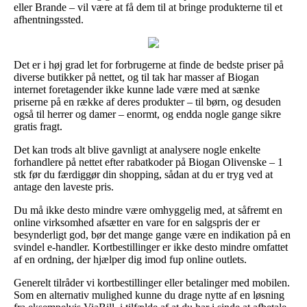
eller Brande – vil være at få dem til at bringe produkterne til et
afhentningssted.
Det er i høj grad let for forbrugerne at finde de bedste priser på
diverse butikker på nettet, og til tak har masser af Biogan
internet foretagender ikke kunne lade være med at sænke
priserne på en række af deres produkter – til børn, og desuden
også til herrer og damer – enormt, og endda nogle gange sikre
gratis fragt.
Det kan trods alt blive gavnligt at analysere nogle enkelte
forhandlere på nettet efter rabatkoder på Biogan Olivenske – 1
stk før du færdiggør din shopping, sådan at du er tryg ved at
antage den laveste pris.
Du må ikke desto mindre være omhyggelig med, at såfremt en
online virksomhed afsætter en vare for en salgspris der er
besynderligt god, bør det mange gange være en indikation på en
svindel e-handler. Kortbestillinger er ikke desto mindre omfattet
af en ordning, der hjælper dig imod fup online outlets.
Generelt tilråder vi kortbestillinger eller betalinger med mobilen.
Som en alternativ mulighed kunne du drage nytte af en løsning