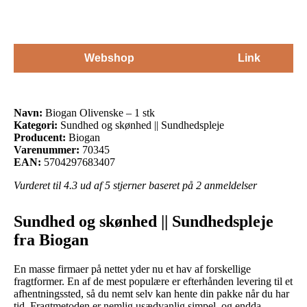
Webshop
Link
Navn:
Biogan Olivenske – 1 stk
Kategori:
Sundhed og skønhed || Sundhedspleje
Producent:
Biogan
Varenummer:
70345
EAN:
5704297683407
Vurderet til
4.3
ud af 5 stjerner baseret på
2
anmeldelser
Sundhed og skønhed || Sundhedspleje
fra Biogan
En masse firmaer på nettet yder nu et hav af forskellige
fragtformer. En af de mest populære er efterhånden levering til et
afhentningssted, så du nemt selv kan hente din pakke når du har
tid. Fragtmetoden er nemlig usædvanlig simpel, og endda