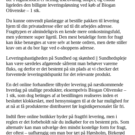
ligeledes den billigste leveringsløsning ved køb af Biogan
Olivenske – 1 stk.
Du kunne omvendt planlægge at bestille pakken til levering
hjem til din privatadresse eller ud til dit arbejdes adresse.
Fragttypen er almindeligvis en kende mere omkostningsfuld,
men ydermere super ligetil. Den mest betalelige form for fragt
kan ikke benægtes at være selv at hente ordren, men dette stiller
krav om at du bor lige ved e-shoppens adresse.
Leveringshastigheden på Sundhed og skønhed || Sundhedspleje
kan være særdeles afgørende såfremt man behøver varerne
fluks, og derfor er det bestemt på sin plads at vi checker det
forventede leveringstidspunkt for det relevante produkt.
En del online forhandlere tilbyder levering på næstkommende
hverdag på utallige produkter, eksempelvis Biogan Olivenske –
1 stk, som dog betinges af at bestillingen realiseres inden et
besluttet klokkeslæt, med hensynstagen til at de har mulighed for
at nå at få produkterne distribueret før logistikpersonalet får fri.
Indtil flere online butikker byder på fragtfri levering, men i
reglen er det forbeholdt når du indkøber for en bestemt pris. Som
alternativ kan man udvælge den mindst kostelige form for fragt,
der oftest – uafhængig om man bor tæt på Hørsholm, Birkerød