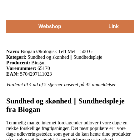
Webshop
Link
Navn:
Biogan Økologisk Teff Mel – 500 G
Kategori:
Sundhed og skønhed || Sundhedspleje
Producent:
Biogan
Varenummer:
65170
EAN:
5704297111023
Vurderet til
4
ud af 5 stjerner baseret på
45
anmeldelser
Sundhed og skønhed || Sundhedspleje
fra Biogan
Temmelig mange internet foretagender udlover i vore dage en
række forskellige fragtløsninger. Det mest populære er i vore
dage udleveringssteder, som gør at du kan hente dine produkter
på et selvvalgt tidspunkt. Leveringsformen er jo yderst