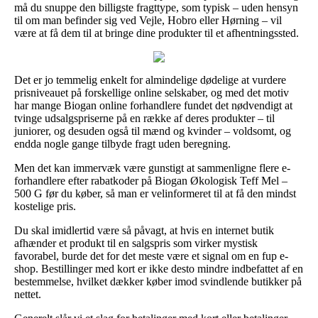
må du snuppe den billigste fragttype, som typisk – uden hensyn
til om man befinder sig ved Vejle, Hobro eller Hørning – vil
være at få dem til at bringe dine produkter til et afhentningssted.
Det er jo temmelig enkelt for almindelige dødelige at vurdere
prisniveauet på forskellige online selskaber, og med det motiv
har mange Biogan online forhandlere fundet det nødvendigt at
tvinge udsalgspriserne på en række af deres produkter – til
juniorer, og desuden også til mænd og kvinder – voldsomt, og
endda nogle gange tilbyde fragt uden beregning.
Men det kan immervæk være gunstigt at sammenligne flere e-
forhandlere efter rabatkoder på Biogan Økologisk Teff Mel –
500 G før du køber, så man er velinformeret til at få den mindst
kostelige pris.
Du skal imidlertid være så påvagt, at hvis en internet butik
afhænder et produkt til en salgspris som virker mystisk
favorabel, burde det for det meste være et signal om en fup e-
shop. Bestillinger med kort er ikke desto mindre indbefattet af en
bestemmelse, hvilket dækker køber imod svindlende butikker på
nettet.