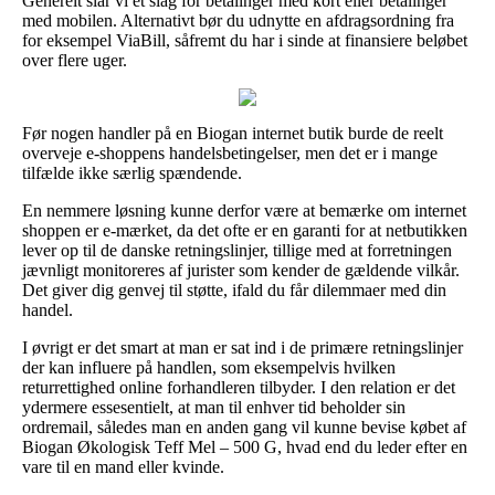
Generelt slår vi et slag for betalinger med kort eller betalinger
med mobilen. Alternativt bør du udnytte en afdragsordning fra
for eksempel ViaBill, såfremt du har i sinde at finansiere beløbet
over flere uger.
Før nogen handler på en Biogan internet butik burde de reelt
overveje e-shoppens handelsbetingelser, men det er i mange
tilfælde ikke særlig spændende.
En nemmere løsning kunne derfor være at bemærke om internet
shoppen er e-mærket, da det ofte er en garanti for at netbutikken
lever op til de danske retningslinjer, tillige med at forretningen
jævnligt monitoreres af jurister som kender de gældende vilkår.
Det giver dig genvej til støtte, ifald du får dilemmaer med din
handel.
I øvrigt er det smart at man er sat ind i de primære retningslinjer
der kan influere på handlen, som eksempelvis hvilken
returrettighed online forhandleren tilbyder. I den relation er det
ydermere essesentielt, at man til enhver tid beholder sin
ordremail, således man en anden gang vil kunne bevise købet af
Biogan Økologisk Teff Mel – 500 G, hvad end du leder efter en
vare til en mand eller kvinde.