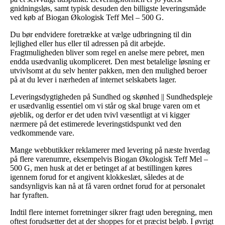
gnidningsløs, samt typisk desuden den billigste leveringsmåde
ved køb af Biogan Økologisk Teff Mel – 500 G.
Du bør endvidere foretrække at vælge udbringning til din
lejlighed eller hus eller til adressen på dit arbejde.
Fragtmuligheden bliver som regel en anelse mere pebret, men
endda usædvanlig ukompliceret. Den mest betalelige løsning er
utvivlsomt at du selv henter pakken, men den mulighed beroer
på at du lever i nærheden af internet selskabets lager.
Leveringsdygtigheden på Sundhed og skønhed || Sundhedspleje
er usædvanlig essentiel om vi står og skal bruge varen om et
øjeblik, og derfor er det uden tvivl væsentligt at vi kigger
nærmere på det estimerede leveringstidspunkt ved den
vedkommende vare.
Mange webbutikker reklamerer med levering på næste hverdag
på flere varenumre, eksempelvis Biogan Økologisk Teff Mel –
500 G, men husk at det er betinget af at bestillingen køres
igennem forud for et angivent klokkeslæt, således at de
sandsynligvis kan nå at få varen ordnet forud for at personalet
har fyraften.
Indtil flere internet forretninger sikrer fragt uden beregning, men
oftest forudsætter det at der shoppes for et præcist beløb. I øvrigt