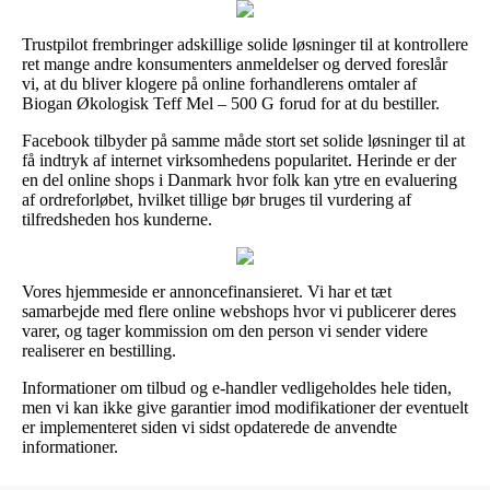
Trustpilot frembringer adskillige solide løsninger til at kontrollere
ret mange andre konsumenters anmeldelser og derved foreslår
vi, at du bliver klogere på online forhandlerens omtaler af
Biogan Økologisk Teff Mel – 500 G forud for at du bestiller.
Facebook tilbyder på samme måde stort set solide løsninger til at
få indtryk af internet virksomhedens popularitet. Herinde er der
en del online shops i Danmark hvor folk kan ytre en evaluering
af ordreforløbet, hvilket tillige bør bruges til vurdering af
tilfredsheden hos kunderne.
Vores hjemmeside er annoncefinansieret. Vi har et tæt
samarbejde med flere online webshops hvor vi publicerer deres
varer, og tager kommission om den person vi sender videre
realiserer en bestilling.
Informationer om tilbud og e-handler vedligeholdes hele tiden,
men vi kan ikke give garantier imod modifikationer der eventuelt
er implementeret siden vi sidst opdaterede de anvendte
informationer.