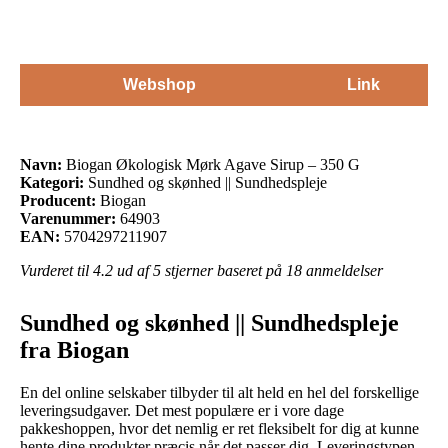
Webshop
Link
Navn:
Biogan Økologisk Mørk Agave Sirup – 350 G
Kategori:
Sundhed og skønhed || Sundhedspleje
Producent:
Biogan
Varenummer:
64903
EAN:
5704297211907
Vurderet til
4.2
ud af 5 stjerner baseret på
18
anmeldelser
Sundhed og skønhed || Sundhedspleje
fra Biogan
En del online selskaber tilbyder til alt held en hel del forskellige
leveringsudgaver. Det mest populære er i vore dage
pakkeshoppen, hvor det nemlig er ret fleksibelt for dig at kunne
hente dine produkter præcis når det passer dig. Leveringstypen