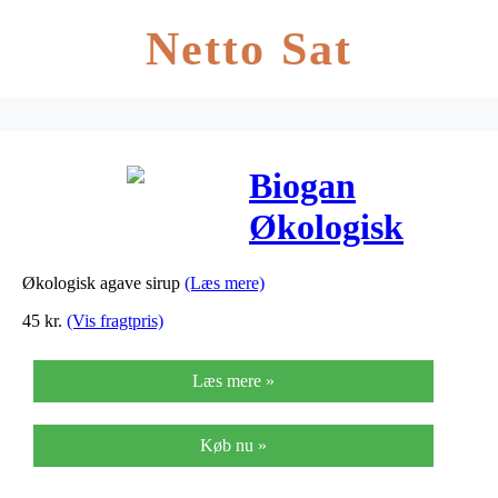
Netto Sat
Biogan
Økologisk
Mørk Agave
Økologisk agave sirup
(Læs mere)
Sirup – 350 G
45
kr.
(Vis fragtpris)
Læs mere »
Køb nu »