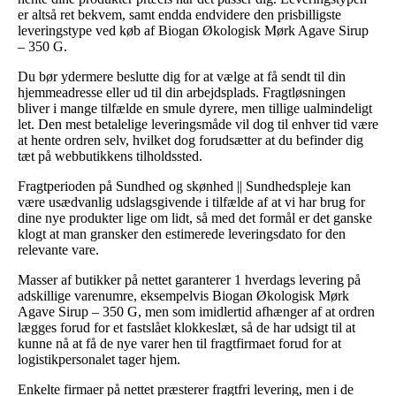
er altså ret bekvem, samt endda endvidere den prisbilligste
leveringstype ved køb af Biogan Økologisk Mørk Agave Sirup
– 350 G.
Du bør ydermere beslutte dig for at vælge at få sendt til din
hjemmeadresse eller ud til din arbejdsplads. Fragtløsningen
bliver i mange tilfælde en smule dyrere, men tillige ualmindeligt
let. Den mest betalelige leveringsmåde vil dog til enhver tid være
at hente ordren selv, hvilket dog forudsætter at du befinder dig
tæt på webbutikkens tilholdssted.
Fragtperioden på Sundhed og skønhed || Sundhedspleje kan
være usædvanlig udslagsgivende i tilfælde af at vi har brug for
dine nye produkter lige om lidt, så med det formål er det ganske
klogt at man gransker den estimerede leveringsdato for den
relevante vare.
Masser af butikker på nettet garanterer 1 hverdags levering på
adskillige varenumre, eksempelvis Biogan Økologisk Mørk
Agave Sirup – 350 G, men som imidlertid afhænger af at ordren
lægges forud for et fastslået klokkeslæt, så de har udsigt til at
kunne nå at få de nye varer hen til fragtfirmaet forud for at
logistikpersonalet tager hjem.
Enkelte firmaer på nettet præsterer fragtfri levering, men i de