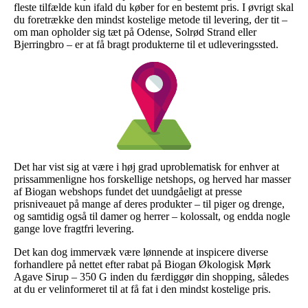
fleste tilfælde kun ifald du køber for en bestemt pris. I øvrigt skal
du foretrække den mindst kostelige metode til levering, der tit –
om man opholder sig tæt på Odense, Solrød Strand eller
Bjerringbro – er at få bragt produkterne til et udleveringssted.
Det har vist sig at være i høj grad uproblematisk for enhver at
prissammenligne hos forskellige netshops, og herved har masser
af Biogan webshops fundet det uundgåeligt at presse
prisniveauet på mange af deres produkter – til piger og drenge,
og samtidig også til damer og herrer – kolossalt, og endda nogle
gange love fragtfri levering.
Det kan dog immervæk være lønnende at inspicere diverse
forhandlere på nettet efter rabat på Biogan Økologisk Mørk
Agave Sirup – 350 G inden du færdiggør din shopping, således
at du er velinformeret til at få fat i den mindst kostelige pris.