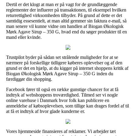
Dertil er det klogt at man er på vagt for de grundlæggende
reglementer der influerer på transaktionen, til eksempel hvilken
returrettighed virksomheden tilbyder. På grund af dette er det
samtidig essesentielt, at man altid gemmer sin faktura e-mail, så
man senere vil kunne vidne om handlen af Biogan Økologisk
Mørk Agave Sirup – 350 G, hvad end du søger produkter til en
mand eller kvinde.
Trustpilot byder på sådan set strålende muligheder for at se
nærmere på forskellige tidligere køberes oplevelser og af den
grund er det en hjælp, at du kigger på internet shoppens kritik af
Biogan Økologisk Mørk Agave Sirup – 350 G inden du
færdiggør din shopping.
Facebook fører til også en række gunstige chancer for at få
indtryk af webshoppens troværdighed. Tilmed ser vi nogle
online varehuse i Danmark hvor folk kan publicere en
anmeldelse af købsoplevelsen, som tillige kan drages fordel af til
at få et indtryk af hvor glade kunderne er.
Vores hjemmeside finansieres af reklamer. Vi arbejder tæt