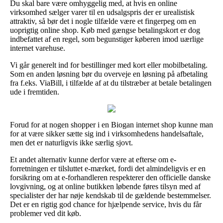
Du skal bare være omhyggelig med, at hvis en online
virksomhed sælger varer til en udsalgspris der er urealistisk
attraktiv, så bør det i nogle tilfælde være et fingerpeg om en
uoprigtig online shop. Køb med gængse betalingskort er dog
indbefattet af en regel, som begunstiger køberen imod uærlige
internet varehuse.
Vi går generelt ind for bestillinger med kort eller mobilbetaling.
Som en anden løsning bør du overveje en løsning på afbetaling
fra f.eks. ViaBill, i tilfælde af at du tilstræber at betale betalingen
ude i fremtiden.
Forud for at nogen shopper i en Biogan internet shop kunne man
for at være sikker sætte sig ind i virksomhedens handelsaftale,
men det er naturligvis ikke særlig sjovt.
Et andet alternativ kunne derfor være at efterse om e-
forretningen er tilsluttet e-mærket, fordi det almindeligvis er en
forsikring om at e-forhandleren respekterer den officielle danske
lovgivning, og at online butikken løbende føres tilsyn med af
specialister der har nøje kendskab til de gældende bestemmelser.
Det er en rigtig god chance for hjælpende service, hvis du får
problemer ved dit køb.