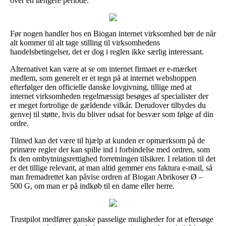
over en længere periode.
Før nogen handler hos en Biogan internet virksomhed bør de når
alt kommer til alt tage stilling til virksomhedens
handelsbetingelser, det er dog i reglen ikke særlig interessant.
Alternativet kan være at se om internet firmaet er e-mærket
medlem, som generelt er et tegn på at internet webshoppen
efterfølger den officielle danske lovgivning, tillige med at
internet virksomheden regelmæssigt besøges af specialister der
er meget fortrolige de gældende vilkår. Derudover tilbydes du
genvej til støtte, hvis du bliver udsat for besvær som følge af din
ordre.
Tilmed kan det være til hjælp at kunden er opmærksom på de
primære regler der kan spille ind i forbindelse med ordren, som
fx den ombytningsrettighed forretningen tilsikrer. I relation til det
er det tillige relevant, at man altid gemmer ens faktura e-mail, så
man fremadrettet kan påvise ordren af Biogan Abrikoser Ø –
500 G, om man er på indkøb til en dame eller herre.
Trustpilot medfører ganske passelige muligheder for at eftersøge