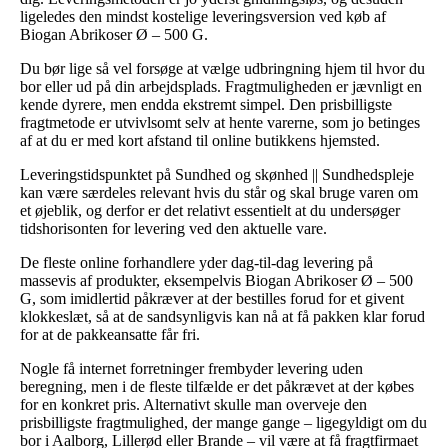
ligeledes den mindst kostelige leveringsversion ved køb af
Biogan Abrikoser Ø – 500 G.
Du bør lige så vel forsøge at vælge udbringning hjem til hvor du
bor eller ud på din arbejdsplads. Fragtmuligheden er jævnligt en
kende dyrere, men endda ekstremt simpel. Den prisbilligste
fragtmetode er utvivlsomt selv at hente varerne, som jo betinges
af at du er med kort afstand til online butikkens hjemsted.
Leveringstidspunktet på Sundhed og skønhed || Sundhedspleje
kan være særdeles relevant hvis du står og skal bruge varen om
et øjeblik, og derfor er det relativt essentielt at du undersøger
tidshorisonten for levering ved den aktuelle vare.
De fleste online forhandlere yder dag-til-dag levering på
massevis af produkter, eksempelvis Biogan Abrikoser Ø – 500
G, som imidlertid påkræver at der bestilles forud for et givent
klokkeslæt, så at de sandsynligvis kan nå at få pakken klar forud
for at de pakkeansatte får fri.
Nogle få internet forretninger frembyder levering uden
beregning, men i de fleste tilfælde er det påkrævet at der købes
for en konkret pris. Alternativt skulle man overveje den
prisbilligste fragtmulighed, der mange gange – ligegyldigt om du
bor i Aalborg, Lillerød eller Brande – vil være at få fragtfirmaet