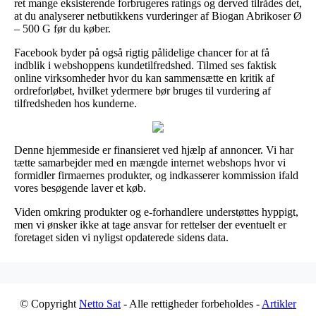
ret mange eksisterende forbrugeres ratings og derved tilrådes det,
at du analyserer netbutikkens vurderinger af Biogan Abrikoser Ø
– 500 G før du køber.
Facebook byder på også rigtig pålidelige chancer for at få
indblik i webshoppens kundetilfredshed. Tilmed ses faktisk
online virksomheder hvor du kan sammensætte en kritik af
ordreforløbet, hvilket ydermere bør bruges til vurdering af
tilfredsheden hos kunderne.
Denne hjemmeside er finansieret ved hjælp af annoncer. Vi har
tætte samarbejder med en mængde internet webshops hvor vi
formidler firmaernes produkter, og indkasserer kommission ifald
vores besøgende laver et køb.
Viden omkring produkter og e-forhandlere understøttes hyppigt,
men vi ønsker ikke at tage ansvar for rettelser der eventuelt er
foretaget siden vi nyligst opdaterede sidens data.
© Copyright
Netto Sat
- Alle rettigheder forbeholdes -
Artikler