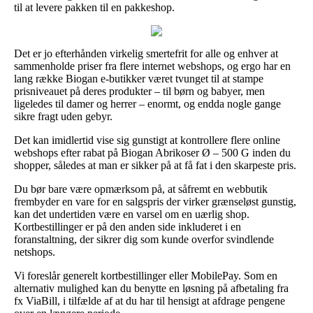
til at levere pakken til en pakkeshop.
Det er jo efterhånden virkelig smertefrit for alle og enhver at
sammenholde priser fra flere internet webshops, og ergo har en
lang række Biogan e-butikker været tvunget til at stampe
prisniveauet på deres produkter – til børn og babyer, men
ligeledes til damer og herrer – enormt, og endda nogle gange
sikre fragt uden gebyr.
Det kan imidlertid vise sig gunstigt at kontrollere flere online
webshops efter rabat på Biogan Abrikoser Ø – 500 G inden du
shopper, således at man er sikker på at få fat i den skarpeste pris.
Du bør bare være opmærksom på, at såfremt en webbutik
frembyder en vare for en salgspris der virker grænseløst gunstig,
kan det undertiden være en varsel om en uærlig shop.
Kortbestillinger er på den anden side inkluderet i en
foranstaltning, der sikrer dig som kunde overfor svindlende
netshops.
Vi foreslår generelt kortbestillinger eller MobilePay. Som en
alternativ mulighed kan du benytte en løsning på afbetaling fra
fx ViaBill, i tilfælde af at du har til hensigt at afdrage pengene