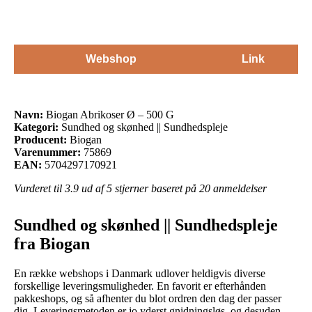
Webshop
Link
Navn:
Biogan Abrikoser Ø – 500 G
Kategori:
Sundhed og skønhed || Sundhedspleje
Producent:
Biogan
Varenummer:
75869
EAN:
5704297170921
Vurderet til
3.9
ud af 5 stjerner baseret på
20
anmeldelser
Sundhed og skønhed || Sundhedspleje
fra Biogan
En række webshops i Danmark udlover heldigvis diverse
forskellige leveringsmuligheder. En favorit er efterhånden
pakkeshops, og så afhenter du blot ordren den dag der passer
dig. Leveringsmetoden er jo yderst gnidningsløs, og desuden