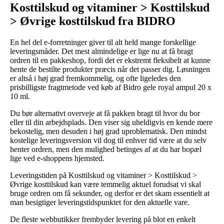
Kosttilskud og vitaminer > Kosttilskud
> Øvrige kosttilskud fra BIDRO
En hel del e-forretninger giver til alt held mange forskellige
leveringsmåder. Det mest almindelige er lige nu at få bragt
ordren til en pakkeshop, fordi det er ekstremt fleksibelt at kunne
hente de bestilte produkter præcis når det passer dig. Løsningen
er altså i høj grad fremkommelig, og ofte ligeledes den
prisbilligste fragtmetode ved køb af Bidro gele royal ampul 20 x
10 ml.
Du bør alternativt overveje at få pakken bragt til hvor du bor
eller til din arbejdsplads. Den viser sig uheldigvis en kende mere
bekostelig, men desuden i høj grad uproblematisk. Den mindst
kostelige leveringsversion vil dog til enhver tid være at du selv
henter ordren, men den mulighed betinges af at du har bopæl
lige ved e-shoppens hjemsted.
Leveringstiden på Kosttilskud og vitaminer > Kosttilskud >
Øvrige kosttilskud kan være temmelig aktuel forudsat vi skal
bruge ordren om få sekunder, og derfor er det skam essentielt at
man besigtiger leveringstidspunktet for den aktuelle vare.
De fleste webbutikker frembyder levering på blot en enkelt