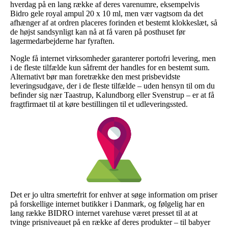
hverdag på en lang række af deres varenumre, eksempelvis
Bidro gele royal ampul 20 x 10 ml, men vær vagtsom da det
afhænger af at ordren placeres forinden et bestemt klokkeslæt, så
de højst sandsynligt kan nå at få varen på posthuset før
lagermedarbejderne har fyraften.
Nogle få internet virksomheder garanterer portofri levering, men
i de fleste tilfælde kun såfremt der handles for en bestemt sum.
Alternativt bør man foretrække den mest prisbevidste
leveringsudgave, der i de fleste tilfælde – uden hensyn til om du
befinder sig nær Taastrup, Kalundborg eller Svenstrup – er at få
fragtfirmaet til at køre bestillingen til et udleveringssted.
Det er jo ultra smertefrit for enhver at søge information om priser
på forskellige internet butikker i Danmark, og følgelig har en
lang række BIDRO internet varehuse været presset til at at
tvinge prisniveauet på en række af deres produkter – til babyer