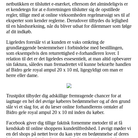
netbutikken er tilsluttet e-mærket, eftersom det almindeligvis er
et kendetegn for at e-forretningen tilslutter sig de opstillede
regler, tillige med at online virksomheden regelmæssigt ses til af
eksperter som kender reglerne. Derudover tilbydes du lejlighed
til en håndsrækning, når du bliver udsat for dilemmaer som følge
af dit indkøb.
Ligeledes foreslår vi at kunden er vaks omkring de
grundlæggende bestemmelser i forbindelse med bestillingen,
som eksempelvis den returrettighed e-forhandleren lover. I
relation til det er det ligeledes essesentielt, at man altid opbevarer
sin faktura, således man fremadrettet vil kunne bekræfte handlen
af Bidro gele royal ampul 20 x 10 ml, ligegyldigt om man er
herre eller dame.
Trustpilot tilbyder dig adskillige fremragende chancer for at
iagttage en hel del øvrige køberes bedømmelser og af den grund
slår vi et slag for, at du læser online forhandlerens omtaler af
Bidro gele royal ampul 20 x 10 ml inden du køber.
Facebook giver dig tillige faktisk fornemme metoder til at få
kendskab til online shoppens kundetilfredshed. I øvrigt møder vi
en del shops på nettet hvor du kan ytre en bedømmelse af deres