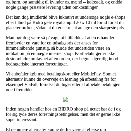
og børn, og samtidig til kvinder og mænd – kolossalt, og endda
nogle gange præstere levering uden omkostninger.
Det kan dog imidlertid blive lukrativt at undersøge nogle e-shops
efter tilbud på Bidro gele royal ampul 20 x 10 ml forud for at du
placerer ordren, sådan at du er sikret at antage den skarpeste pris.
Man bør dog være så påvagt, at i tilfælde af at en e-handler
frembyder en vare for en udsalgspris der anses for
himmelråbende gunstig, så burde det undertiden være en
indikation på en uægte internet shop. Kortbetalinger er ikke
desto mindre omfavnet af en orden, der begunstiger dig imod
bedrageriske internet forretninger.
Vi anbefaler køb med betalingskort eller MobilePay. Som et
alternativ kunne du overveje en løsning på afbetaling fra for
eksempel ViaBill, forudsat du higer efter at afbetale betalingen
ude i fremtiden.
Inden nogen handler hos en BIDRO shop på nettet bør de i og
for sig tyde deres forretningsbetingelser, men det er gerne ikke
super interessant.
Et nemmere alternativ kunne derfor være at efterse om