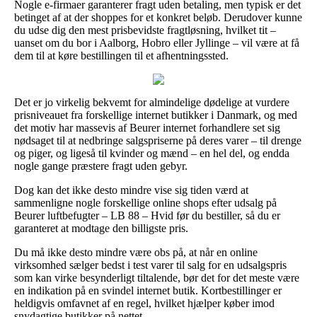
Nogle e-firmaer garanterer fragt uden betaling, men typisk er det
betinget af at der shoppes for et konkret beløb. Derudover kunne
du udse dig den mest prisbevidste fragtløsning, hvilket tit –
uanset om du bor i Aalborg, Hobro eller Jyllinge – vil være at få
dem til at køre bestillingen til et afhentningssted.
Det er jo virkelig bekvemt for almindelige dødelige at vurdere
prisniveauet fra forskellige internet butikker i Danmark, og med
det motiv har massevis af Beurer internet forhandlere set sig
nødsaget til at nedbringe salgspriserne på deres varer – til drenge
og piger, og ligeså til kvinder og mænd – en hel del, og endda
nogle gange præstere fragt uden gebyr.
Dog kan det ikke desto mindre vise sig tiden værd at
sammenligne nogle forskellige online shops efter udsalg på
Beurer luftbefugter – LB 88 – Hvid før du bestiller, så du er
garanteret at modtage den billigste pris.
Du må ikke desto mindre være obs på, at når en online
virksomhed sælger bedst i test varer til salg for en udsalgspris
som kan virke besynderligt tiltalende, bør det for det meste være
en indikation på en svindel internet butik. Kortbestillinger er
heldigvis omfavnet af en regel, hvilket hjælper køber imod
snydagtige butikker på nettet.