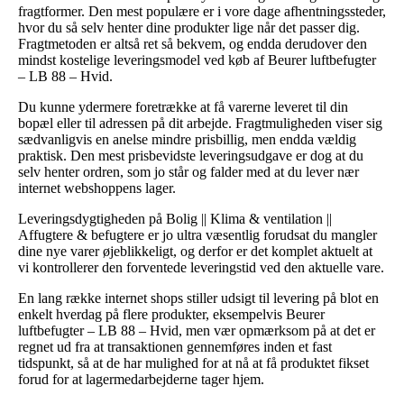
fragtformer. Den mest populære er i vore dage afhentningssteder,
hvor du så selv henter dine produkter lige når det passer dig.
Fragtmetoden er altså ret så bekvem, og endda derudover den
mindst kostelige leveringsmodel ved køb af Beurer luftbefugter
– LB 88 – Hvid.
Du kunne ydermere foretrække at få varerne leveret til din
bopæl eller til adressen på dit arbejde. Fragtmuligheden viser sig
sædvanligvis en anelse mindre prisbillig, men endda vældig
praktisk. Den mest prisbevidste leveringsudgave er dog at du
selv henter ordren, som jo står og falder med at du lever nær
internet webshoppens lager.
Leveringsdygtigheden på Bolig || Klima & ventilation ||
Affugtere & befugtere er jo ultra væsentlig forudsat du mangler
dine nye varer øjeblikkeligt, og derfor er det komplet aktuelt at
vi kontrollerer den forventede leveringstid ved den aktuelle vare.
En lang række internet shops stiller udsigt til levering på blot en
enkelt hverdag på flere produkter, eksempelvis Beurer
luftbefugter – LB 88 – Hvid, men vær opmærksom på at det er
regnet ud fra at transaktionen gennemføres inden et fast
tidspunkt, så at de har mulighed for at nå at få produktet fikset
forud for at lagermedarbejderne tager hjem.