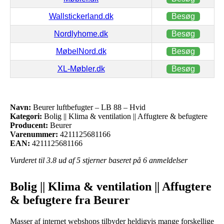
Wallstickerland.dk
Besøg
Nordlyhome.dk
Besøg
MøbelNord.dk
Besøg
XL-Møbler.dk
Besøg
Navn:
Beurer luftbefugter – LB 88 – Hvid
Kategori:
Bolig || Klima & ventilation || Affugtere & befugtere
Producent:
Beurer
Varenummer:
4211125681166
EAN:
4211125681166
Vurderet til
3.8
ud af 5 stjerner baseret på
6
anmeldelser
Bolig || Klima & ventilation || Affugtere
& befugtere fra Beurer
Masser af internet webshops tilbyder heldigvis mange forskellige