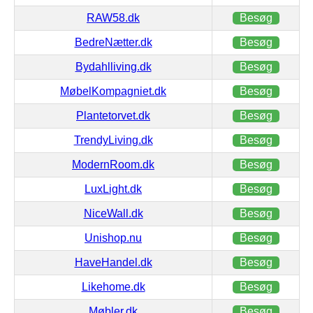
RAW58.dk
Besøg
BedreNætter.dk
Besøg
Bydahlliving.dk
Besøg
MøbelKompagniet.dk
Besøg
Plantetorvet.dk
Besøg
TrendyLiving.dk
Besøg
ModernRoom.dk
Besøg
LuxLight.dk
Besøg
NiceWall.dk
Besøg
Unishop.nu
Besøg
HaveHandel.dk
Besøg
Likehome.dk
Besøg
Møbler.dk
Besøg