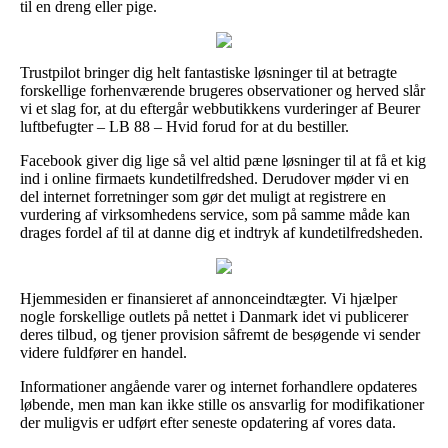
til en dreng eller pige.
Trustpilot bringer dig helt fantastiske løsninger til at betragte
forskellige forhenværende brugeres observationer og herved slår
vi et slag for, at du eftergår webbutikkens vurderinger af Beurer
luftbefugter – LB 88 – Hvid forud for at du bestiller.
Facebook giver dig lige så vel altid pæne løsninger til at få et kig
ind i online firmaets kundetilfredshed. Derudover møder vi en
del internet forretninger som gør det muligt at registrere en
vurdering af virksomhedens service, som på samme måde kan
drages fordel af til at danne dig et indtryk af kundetilfredsheden.
Hjemmesiden er finansieret af annonceindtægter. Vi hjælper
nogle forskellige outlets på nettet i Danmark idet vi publicerer
deres tilbud, og tjener provision såfremt de besøgende vi sender
videre fuldfører en handel.
Informationer angående varer og internet forhandlere opdateres
løbende, men man kan ikke stille os ansvarlig for modifikationer
der muligvis er udført efter seneste opdatering af vores data.