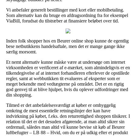
Vi anbefaler generelt bestillinger med kort eller mobilbetaling.
Som alternativ kan du bruge en afdragsordning fra for eksempel
ViaBill, forudsat du tilstræber at finansiere beløbet over tid.
Inden folk shopper hos en Beurer online shop kunne de egentlig
bese netbutikkens handelsaftale, men det er mange gange ikke
særlig morsomt.
Et nemt alternativ kunne måske være at undersøge om internet
virksomheden er verificeret af e-mærket, som almindeligvis er en
tilkendegivelse af at internet forhandleren efterlever de opstillede
regler, samt at webbutikken tit evalueres af eksperter som er
meget bekendte med vedtægterne på området. Det er en rigtig
god genvej til at blive hjulpet, hvis du oplever udfordringer med
din shopping.
Tilmed er det anbefalelsesværdigt at køber er omhyggelig
omkring de mest essentielle retningslinjer der kan have
indvirkning på købet, f.eks. den returrettighed shoppen tilsikrer. I
relation til det er det desuden afgørende, at man altid sikrer sin
ordremail, således man altid vil kunne bevise sit køb af Beurer
luftbefugter – LB 88 – Hvid, om du er på udkig efter et produkt