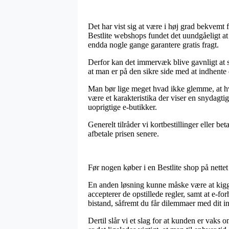
Det har vist sig at være i høj grad bekvemt f
Bestlite webshops fundet det uundgåeligt at 
endda nogle gange garantere gratis fragt.
Derfor kan det immervæk blive gavnligt at s
at man er på den sikre side med at indhente 
Man bør lige meget hvad ikke glemme, at hvi
være et karakteristika der viser en snydagti
uoprigtige e-butikker.
Generelt tilråder vi kortbestillinger eller b
afbetale prisen senere.
Før nogen køber i en Bestlite shop på nettet 
En anden løsning kunne måske være at kigge 
accepterer de opstillede regler, samt at e-fo
bistand, såfremt du får dilemmaer med dit i
Dertil slår vi et slag for at kunden er vak