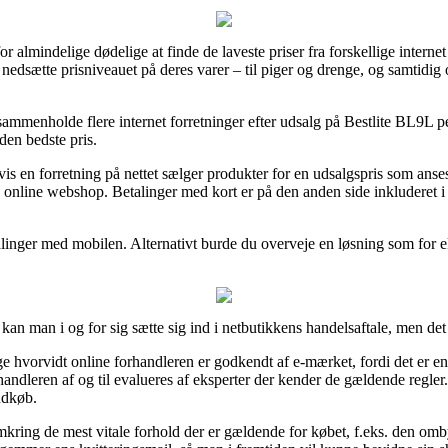
or almindelige dødelige at finde de laveste priser fra forskellige intern
nedsætte prisniveauet på deres varer – til piger og drenge, og samtidig o
ammenholde flere internet forretninger efter udsalg på Bestlite BL9L p
den bedste pris.
s en forretning på nettet sælger produkter for en udsalgspris som anses 
g online webshop. Betalinger med kort er på den anden side inkluderet i 
etalinger med mobilen. Alternativt burde du overveje en løsning som for ek
kan man i og for sig sætte sig ind i netbutikkens handelsaftale, men det 
hvorvidt online forhandleren er godkendt af e-mærket, fordi det er en g
rhandleren af og til evalueres af eksperter der kender de gældende regler.
ndkøb.
s omkring de mest vitale forhold der er gældende for købet, f.eks. den 