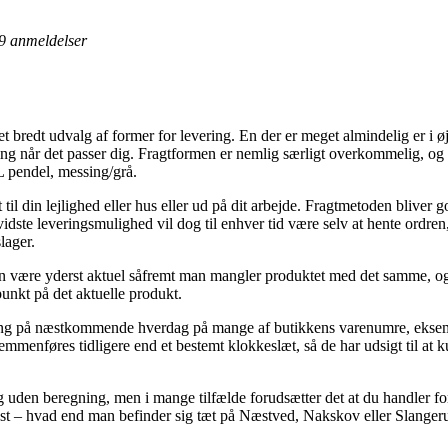
9
anmeldelser
et bredt udvalg af former for levering. En der er meget almindelig er i øj
ling når det passer dig. Fragtformen er nemlig særligt overkommelig, og e
 pendel, messing/grå.
til din lejlighed eller hus eller ud på dit arbejde. Fragtmetoden blive
dste leveringsmulighed vil dog til enhver tid være selv at hente ordren,
lager.
være yderst aktuel såfremt man mangler produktet med det samme, og 
punkt på det aktuelle produkt.
ring på næstkommende hverdag på mange af butikkens varenumre, eksem
mmenføres tidligere end et bestemt klokkeslæt, så de har udsigt til at ku
ng uden beregning, men i mange tilfælde forudsætter det at du handler for
st – hvad end man befinder sig tæt på Næstved, Nakskov eller Slangerup – 