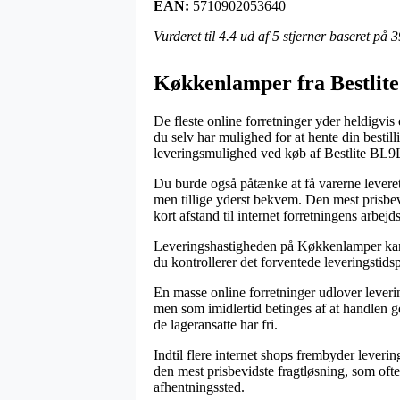
EAN:
5710902053640
Vurderet til
4.4
ud af 5 stjerner baseret på
3
Køkkenlamper fra Bestlite
De fleste online forretninger yder heldigvis 
du selv har mulighed for at hente din bestil
leveringsmulighed ved køb af Bestlite BL9L
Du burde også påtænke at få varerne leveret 
men tillige yderst bekvem. Den mest prisbevi
kort afstand til internet forretningens arbejds
Leveringshastigheden på Køkkenlamper kan 
du kontrollerer det forventede leveringstids
En masse online forretninger udlover leve
men som imidlertid betinges af at handlen ge
de lageransatte har fri.
Indtil flere internet shops frembyder leveri
den mest prisbevidste fragtløsning, som ofte
afhentningssted.