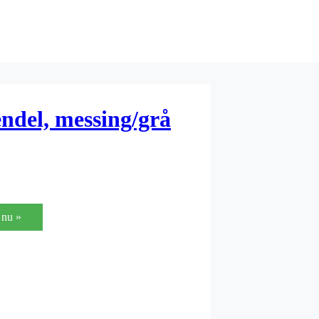
endel, messing/grå
nu »