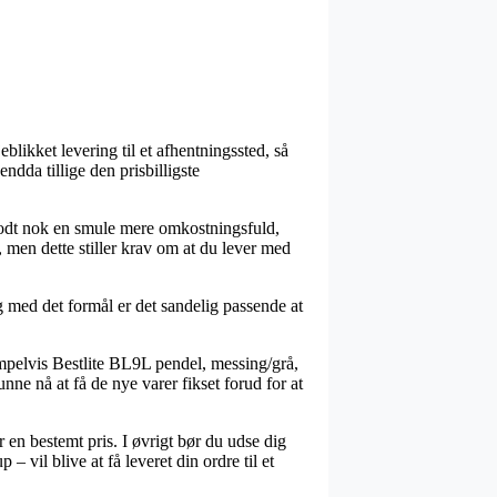
eblikket levering til et afhentningssted, så
ndda tillige den prisbilligste
r godt nok en smule mere omkostningsfuld,
 men dette stiller krav om at du lever med
med det formål er det sandelig passende at
pelvis Bestlite BL9L pendel, messing/grå,
nne nå at få de nye varer fikset forud for at
 en bestemt pris. I øvrigt bør du udse dig
vil blive at få leveret din ordre til et