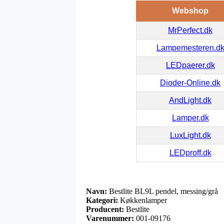
Webshop
MrPerfect.dk
Lampemesteren.d
LEDpaerer.dk
Dioder-Online.dk
AndLight.dk
Lamper.dk
LuxLight.dk
LEDproff.dk
Navn:
Bestlite BL9L pendel, messing/grå
Kategori:
Køkkenlamper
Producent:
Bestlite
Varenummer:
001-09176