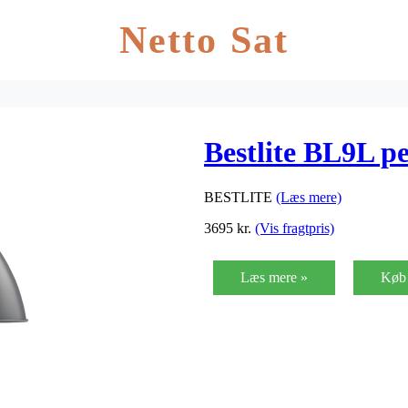
Netto Sat
Bestlite BL9L p
BESTLITE
(Læs mere)
3695
kr.
(Vis fragtpris)
Læs mere »
Køb 