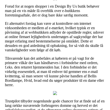
Forud for at nogen shopper i en Design By Us butik behøver
man på en vis måde få overblik over e-butikkens
forretningsaftale, det er dog bare ikke særlig morsomt.
Et alternativt forslag kan være at kontrollere om internet
virksomheden er medlem af e-mærket, hvilket typisk er en
påvisning af at webbutikken adlyder de opstillede regler, udover
at online firmaet lejlighedsvis undersøges af sagkyndige der har
meget erfaring med bestemmelserne på området. Dette er
desuden en god anledning til opbakning, for så vidt du skulle få
vanskeligheder som følge af dit køb.
Tilsvarende kan det anbefales at køberen er på vagt for de
primære vilkår der kan håndhæves i forbindelse med ordren,
f.eks. den returret hjemmesiden har. I den forbindelse er det
virkelig essesentielt, at man til enhver tid gemmer ens e-mail
kvittering, så man senere vil kunne påvise handlen af Bellis
Bordlampe, Hvid, hvad end du søger produkter til en dame eller
herre.
Trustpilot tilbyder nogenlunde gode chancer for at finde ud af en
lang række nuværende forbrugeres domme og herved er det
anbefalelsesværdigt, at du eftersøger online shoppens ratings af