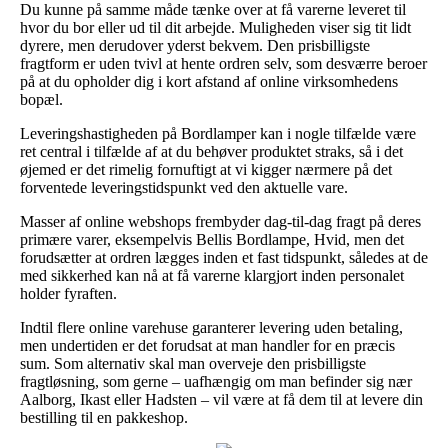
Du kunne på samme måde tænke over at få varerne leveret til
hvor du bor eller ud til dit arbejde. Muligheden viser sig tit lidt
dyrere, men derudover yderst bekvem. Den prisbilligste
fragtform er uden tvivl at hente ordren selv, som desværre beroer
på at du opholder dig i kort afstand af online virksomhedens
bopæl.
Leveringshastigheden på Bordlamper kan i nogle tilfælde være
ret central i tilfælde af at du behøver produktet straks, så i det
øjemed er det rimelig fornuftigt at vi kigger nærmere på det
forventede leveringstidspunkt ved den aktuelle vare.
Masser af online webshops frembyder dag-til-dag fragt på deres
primære varer, eksempelvis Bellis Bordlampe, Hvid, men det
forudsætter at ordren lægges inden et fast tidspunkt, således at de
med sikkerhed kan nå at få varerne klargjort inden personalet
holder fyraften.
Indtil flere online varehuse garanterer levering uden betaling,
men undertiden er det forudsat at man handler for en præcis
sum. Som alternativ skal man overveje den prisbilligste
fragtløsning, som gerne – uafhængig om man befinder sig nær
Aalborg, Ikast eller Hadsten – vil være at få dem til at levere din
bestilling til en pakkeshop.