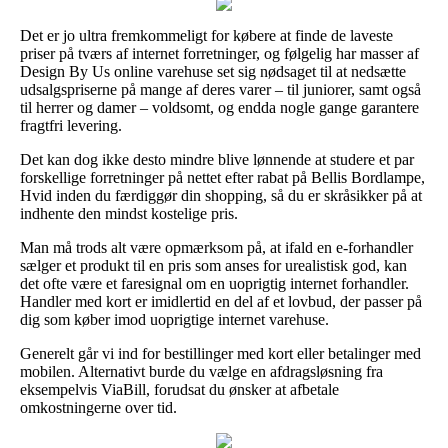
Det er jo ultra fremkommeligt for købere at finde de laveste
priser på tværs af internet forretninger, og følgelig har masser af
Design By Us online varehuse set sig nødsaget til at nedsætte
udsalgspriserne på mange af deres varer – til juniorer, samt også
til herrer og damer – voldsomt, og endda nogle gange garantere
fragtfri levering.
Det kan dog ikke desto mindre blive lønnende at studere et par
forskellige forretninger på nettet efter rabat på Bellis Bordlampe,
Hvid inden du færdiggør din shopping, så du er skråsikker på at
indhente den mindst kostelige pris.
Man må trods alt være opmærksom på, at ifald en e-forhandler
sælger et produkt til en pris som anses for urealistisk god, kan
det ofte være et faresignal om en uoprigtig internet forhandler.
Handler med kort er imidlertid en del af et lovbud, der passer på
dig som køber imod uoprigtige internet varehuse.
Generelt går vi ind for bestillinger med kort eller betalinger med
mobilen. Alternativt burde du vælge en afdragsløsning fra
eksempelvis ViaBill, forudsat du ønsker at afbetale
omkostningerne over tid.