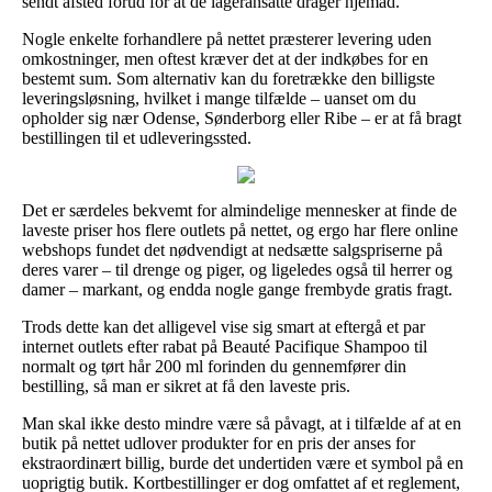
sendt afsted forud for at de lageransatte drager hjemad.
Nogle enkelte forhandlere på nettet præsterer levering uden
omkostninger, men oftest kræver det at der indkøbes for en
bestemt sum. Som alternativ kan du foretrække den billigste
leveringsløsning, hvilket i mange tilfælde – uanset om du
opholder sig nær Odense, Sønderborg eller Ribe – er at få bragt
bestillingen til et udleveringssted.
Det er særdeles bekvemt for almindelige mennesker at finde de
laveste priser hos flere outlets på nettet, og ergo har flere online
webshops fundet det nødvendigt at nedsætte salgspriserne på
deres varer – til drenge og piger, og ligeledes også til herrer og
damer – markant, og endda nogle gange frembyde gratis fragt.
Trods dette kan det alligevel vise sig smart at eftergå et par
internet outlets efter rabat på Beauté Pacifique Shampoo til
normalt og tørt hår 200 ml forinden du gennemfører din
bestilling, så man er sikret at få den laveste pris.
Man skal ikke desto mindre være så påvagt, at i tilfælde af at en
butik på nettet udlover produkter for en pris der anses for
ekstraordinært billig, burde det undertiden være et symbol på en
uoprigtig butik. Kortbestillinger er dog omfattet af et reglement,