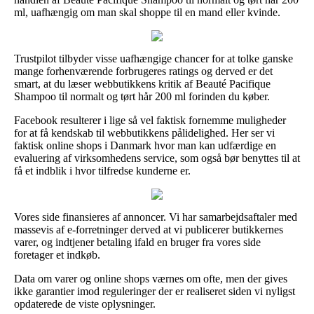
ml, uafhængig om man skal shoppe til en mand eller kvinde.
Trustpilot tilbyder visse uafhængige chancer for at tolke ganske
mange forhenværende forbrugeres ratings og derved er det
smart, at du læser webbutikkens kritik af Beauté Pacifique
Shampoo til normalt og tørt hår 200 ml forinden du køber.
Facebook resulterer i lige så vel faktisk fornemme muligheder
for at få kendskab til webbutikkens pålidelighed. Her ser vi
faktisk online shops i Danmark hvor man kan udfærdige en
evaluering af virksomhedens service, som også bør benyttes til at
få et indblik i hvor tilfredse kunderne er.
Vores side finansieres af annoncer. Vi har samarbejdsaftaler med
massevis af e-forretninger derved at vi publicerer butikkernes
varer, og indtjener betaling ifald en bruger fra vores side
foretager et indkøb.
Data om varer og online shops værnes om ofte, men der gives
ikke garantier imod reguleringer der er realiseret siden vi nyligst
opdaterede de viste oplysninger.