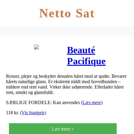
Netto Sat
Beauté
Pacifique
Shampoo til
Renser, plejer og beskytter desuden håret mod at spalte. Bevarer
normalt og
hårets naturlige glans. Er ekstremt mildt mod hovedbunden –
mildere end rent vand. Virker ikke udtørrende. Efterlader håret
tørt hår 200
rent, smukt og glansfuldt.
SÆRLIGE FORDELE: Kan anvendes
(Læs mere)
ml
118
kr.
(Vis fragtpris)
Læs mere »