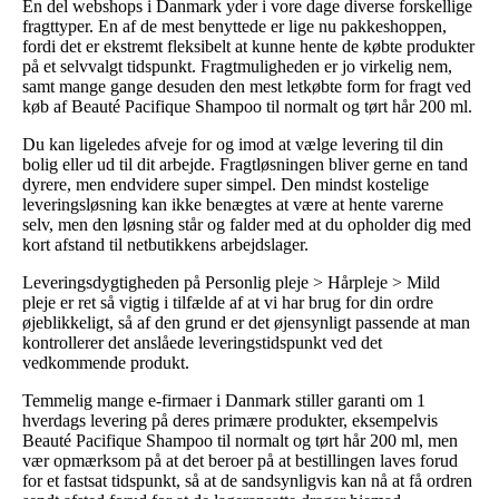
En del webshops i Danmark yder i vore dage diverse forskellige
fragttyper. En af de mest benyttede er lige nu pakkeshoppen,
fordi det er ekstremt fleksibelt at kunne hente de købte produkter
på et selvvalgt tidspunkt. Fragtmuligheden er jo virkelig nem,
samt mange gange desuden den mest letkøbte form for fragt ved
køb af Beauté Pacifique Shampoo til normalt og tørt hår 200 ml.
Du kan ligeledes afveje for og imod at vælge levering til din
bolig eller ud til dit arbejde. Fragtløsningen bliver gerne en tand
dyrere, men endvidere super simpel. Den mindst kostelige
leveringsløsning kan ikke benægtes at være at hente varerne
selv, men den løsning står og falder med at du opholder dig med
kort afstand til netbutikkens arbejdslager.
Leveringsdygtigheden på Personlig pleje > Hårpleje > Mild
pleje er ret så vigtig i tilfælde af at vi har brug for din ordre
øjeblikkeligt, så af den grund er det øjensynligt passende at man
kontrollerer det anslåede leveringstidspunkt ved det
vedkommende produkt.
Temmelig mange e-firmaer i Danmark stiller garanti om 1
hverdags levering på deres primære produkter, eksempelvis
Beauté Pacifique Shampoo til normalt og tørt hår 200 ml, men
vær opmærksom på at det beroer på at bestillingen laves forud
for et fastsat tidspunkt, så at de sandsynligvis kan nå at få ordren