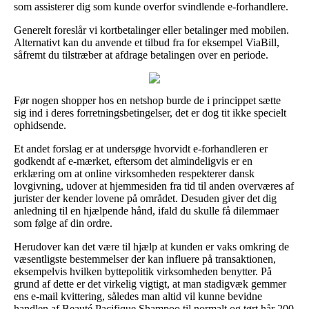
som assisterer dig som kunde overfor svindlende e-forhandlere.
Generelt foreslår vi kortbetalinger eller betalinger med mobilen.
Alternativt kan du anvende et tilbud fra for eksempel ViaBill,
såfremt du tilstræber at afdrage betalingen over en periode.
Før nogen shopper hos en netshop burde de i princippet sætte
sig ind i deres forretningsbetingelser, det er dog tit ikke specielt
ophidsende.
Et andet forslag er at undersøge hvorvidt e-forhandleren er
godkendt af e-mærket, eftersom det almindeligvis er en
erklæring om at online virksomheden respekterer dansk
lovgivning, udover at hjemmesiden fra tid til anden overværes af
jurister der kender lovene på området. Desuden giver det dig
anledning til en hjælpende hånd, ifald du skulle få dilemmaer
som følge af din ordre.
Herudover kan det være til hjælp at kunden er vaks omkring de
væsentligste bestemmelser der kan influere på transaktionen,
eksempelvis hvilken byttepolitik virksomheden benytter. På
grund af dette er det virkelig vigtigt, at man stadigvæk gemmer
ens e-mail kvittering, således man altid vil kunne bevidne
handlen af Beauté Pacifique Shampoo til normalt og tørt hår 200