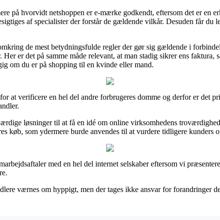
mere på hvorvidt netshoppen er e-mærke godkendt, eftersom det er en erk
sigtiges af specialister der forstår de gældende vilkår. Desuden får du le
 omkring de mest betydningsfulde regler der gør sig gældende i forbind
rer. Her er det på samme måde relevant, at man stadig sikrer ens faktura,
g om du er på shopping til en kvinde eller mand.
er for at verificere en hel del andre forbrugeres domme og derfor er det p
andler.
ærdige løsninger til at få en idé om online virksomhedens troværdighed.
es køb, som ydermere burde anvendes til at vurdere tidligere kunders o
amarbejdsaftaler med en hel del internet selskaber eftersom vi præsentere
re.
lere værnes om hyppigt, men der tages ikke ansvar for forandringer der