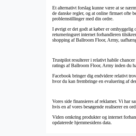
Et alternativt forslag kunne være at se nær
de danske regler, og at online firmaet ofte be
problemstillinger med din ordre.
I øvrigt er det godt at køber er omhyggelig
returneringsret internet forhandleren tilsik
shopping af Ballroom Floor, Army, uafhængi
Trustpilot resulterer i relativt habile chanc
ratings af Ballroom Floor, Army inden du h
Facebook bringer dig endvidere relativt trov
hvor du kan frembringe en evaluering af der
Vores side finansieres af reklamer. Vi har s
hvis en af vores besøgende realiserer en ord
Viden omkring produkter og internet forhand
opdaterede hjemmesidens data.