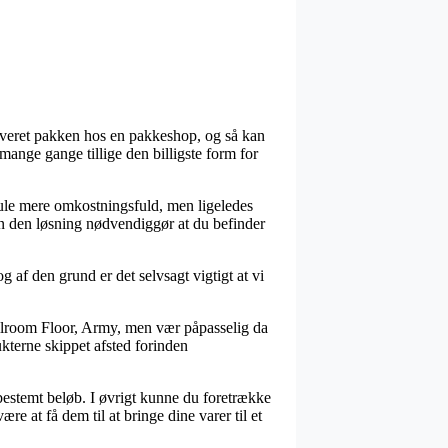
fleveret pakken hos en pakkeshop, og så kan
ange gange tillige den billigste form for
smule mere omkostningsfuld, men ligeledes
en den løsning nødvendiggør at du befinder
af den grund er det selvsagt vigtigt at vi
allroom Floor, Army, men vær påpasselig da
ukterne skippet afsted forinden
 bestemt beløb. I øvrigt kunne du foretrække
ære at få dem til at bringe dine varer til et