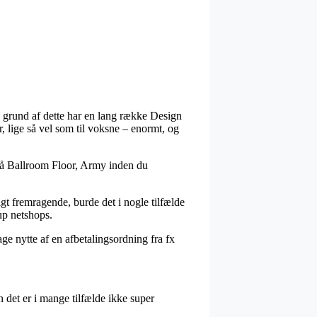
på grund af dette har en lang række Design
r, lige så vel som til voksne – enormt, og
r på Ballroom Floor, Army inden du
igt fremragende, burde det i nogle tilfælde
up netshops.
ge nytte af en afbetalingsordning fra fx
 det er i mange tilfælde ikke super