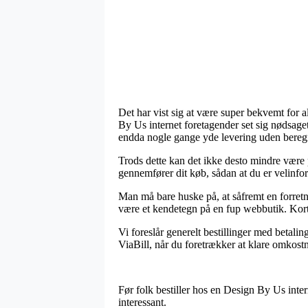
Det har vist sig at være super bekvemt for a
By Us internet foretagender set sig nødsaget 
endda nogle gange yde levering uden bereg
Trods dette kan det ikke desto mindre være 
gennemfører dit køb, sådan at du er velinforme
Man må bare huske på, at såfremt en forretni
være et kendetegn på en fup webbutik. Kort
Vi foreslår generelt bestillinger med betali
ViaBill, når du foretrækker at klare omkostn
Før folk bestiller hos en Design By Us inte
interessant.