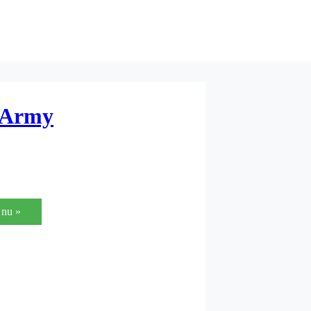
, Army
nu »