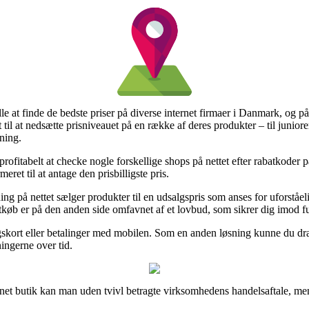
lle at finde de bedste priser på diverse internet firmaer i Danmark, og 
til at nedsætte prisniveauet på en række af deres produkter – til juniore
ning.
profitabelt at checke nogle forskellige shops på nettet efter rabatkode
ret til at antage den prisbilligste pris.
ng på nettet sælger produkter til en udsalgspris som anses for uforståel
køb er på den anden side omfavnet af et lovbud, som sikrer dig imod f
ngskort eller betalinger med mobilen. Som en anden løsning kunne du dra
ingerne over tid.
rnet butik kan man uden tvivl betragte virksomhedens handelsaftale, men