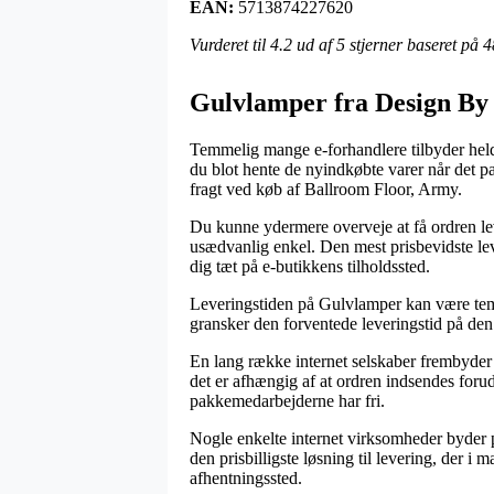
EAN:
5713874227620
Vurderet til
4.2
ud af 5 stjerner baseret på
4
Gulvlamper fra Design By
Temmelig mange e-forhandlere tilbyder heldi
du blot hente de nyindkøbte varer når det p
fragt ved køb af Ballroom Floor, Army.
Du kunne ydermere overveje at få ordren leve
usædvanlig enkel. Den mest prisbevidste lev
dig tæt på e-butikkens tilholdssted.
Leveringstiden på Gulvlamper kan være temme
gransker den forventede leveringstid på den 
En lang række internet selskaber frembyder 
det er afhængig af at ordren indsendes forud 
pakkemedarbejderne har fri.
Nogle enkelte internet virksomheder byder p
den prisbilligste løsning til levering, der i 
afhentningssted.