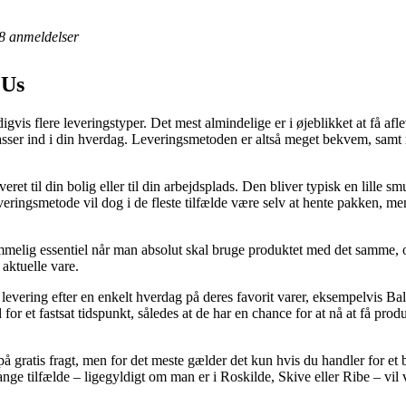
8
anmeldelser
 Us
gvis flere leveringstyper. Det mest almindelige er i øjeblikket at få a
asser ind i din hverdag. Leveringsmetoden er altså meget bekvem, samt m
ret til din bolig eller til din arbejdsplads. Den bliver typisk en lille 
eringsmetode vil dog i de fleste tilfælde være selv at hente pakken, m
lig essentiel når man absolut skal bruge produktet med det samme, og 
aktuelle vare.
levering efter en enkelt hverdag på deres favorit varer, eksempelvis B
for et fastsat tidspunkt, således at de har en chance for at nå at få prod
å gratis fragt, men for det meste gælder det kun hvis du handler for et
mange tilfælde – ligegyldigt om man er i Roskilde, Skive eller Ribe – vil v