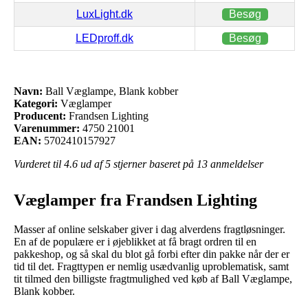
LuxLight.dk
Besøg
LEDproff.dk
Besøg
Navn:
Ball Væglampe, Blank kobber
Kategori:
Væglamper
Producent:
Frandsen Lighting
Varenummer:
4750 21001
EAN:
5702410157927
Vurderet til
4.6
ud af 5 stjerner baseret på
13
anmeldelser
Væglamper fra Frandsen Lighting
Masser af online selskaber giver i dag alverdens fragtløsninger.
En af de populære er i øjeblikket at få bragt ordren til en
pakkeshop, og så skal du blot gå forbi efter din pakke når der er
tid til det. Fragttypen er nemlig usædvanlig uproblematisk, samt
tit tilmed den billigste fragtmulighed ved køb af Ball Væglampe,
Blank kobber.