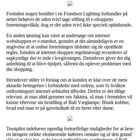
Forinden nogen bestiller i en Frandsen Lighting forhandler på
nettet behøver de uden tvivl tage stilling til e-shoppens
forretningsvilkår, dog er det uden tvivl ikke specielt ophidsende.
En anden løsning kan være at undersøge om internet
webshoppen er e-mærket, grundet at det almindeligvis er en
angivelse af at online forretningen tilslutter sig de opstillede
regler, foruden at internet shoppen regelmæssigt revurderes af
sagkyndige der er inde i lovgivningen. Derudover giver det dig
anledning til at blive hjulpet, såfremt du oplever problemer med
din shopping.
Herudover stiller vi forslag om at kunden er klar over de mest
aktuelle betingelser i forbindelse med ordren, som fx hvilken
ombytningsret internet selskabet tilbyder. Derfor er det tillige
relevant, at man altid gemmer ens faktura, så man i fremtiden vil
kunne eftervise sin bestilling af Ball Væglampe, Blank kobber,
hvad end man er på gaveindkøb til en herre eller dame.
Trustpilot indebærer egentlig fortræffelige muligheder for at læse
en længere række eksisterende køberes omtaler og af den grund
slår vi et slag for, at du læser netbutikkens vurderinger af Ball