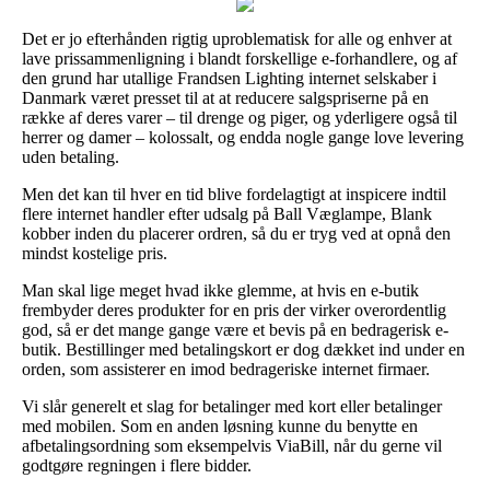
Det er jo efterhånden rigtig uproblematisk for alle og enhver at
lave prissammenligning i blandt forskellige e-forhandlere, og af
den grund har utallige Frandsen Lighting internet selskaber i
Danmark været presset til at at reducere salgspriserne på en
række af deres varer – til drenge og piger, og yderligere også til
herrer og damer – kolossalt, og endda nogle gange love levering
uden betaling.
Men det kan til hver en tid blive fordelagtigt at inspicere indtil
flere internet handler efter udsalg på Ball Væglampe, Blank
kobber inden du placerer ordren, så du er tryg ved at opnå den
mindst kostelige pris.
Man skal lige meget hvad ikke glemme, at hvis en e-butik
frembyder deres produkter for en pris der virker overordentlig
god, så er det mange gange være et bevis på en bedragerisk e-
butik. Bestillinger med betalingskort er dog dækket ind under en
orden, som assisterer en imod bedrageriske internet firmaer.
Vi slår generelt et slag for betalinger med kort eller betalinger
med mobilen. Som en anden løsning kunne du benytte en
afbetalingsordning som eksempelvis ViaBill, når du gerne vil
godtgøre regningen i flere bidder.