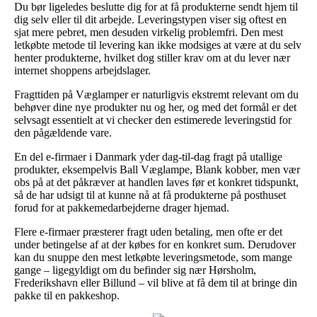
Du bør ligeledes beslutte dig for at få produkterne sendt hjem til
dig selv eller til dit arbejde. Leveringstypen viser sig oftest en
sjat mere pebret, men desuden virkelig problemfri. Den mest
letkøbte metode til levering kan ikke modsiges at være at du selv
henter produkterne, hvilket dog stiller krav om at du lever nær
internet shoppens arbejdslager.
Fragttiden på Væglamper er naturligvis ekstremt relevant om du
behøver dine nye produkter nu og her, og med det formål er det
selvsagt essentielt at vi checker den estimerede leveringstid for
den pågældende vare.
En del e-firmaer i Danmark yder dag-til-dag fragt på utallige
produkter, eksempelvis Ball Væglampe, Blank kobber, men vær
obs på at det påkræver at handlen laves før et konkret tidspunkt,
så de har udsigt til at kunne nå at få produkterne på posthuset
forud for at pakkemedarbejderne drager hjemad.
Flere e-firmaer præsterer fragt uden betaling, men ofte er det
under betingelse af at der købes for en konkret sum. Derudover
kan du snuppe den mest letkøbte leveringsmetode, som mange
gange – ligegyldigt om du befinder sig nær Hørsholm,
Frederikshavn eller Billund – vil blive at få dem til at bringe din
pakke til en pakkeshop.