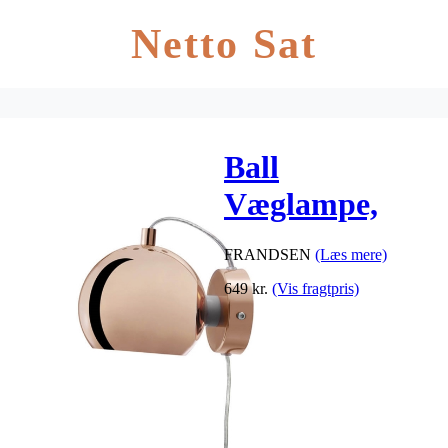
Netto Sat
Ball
Væglampe,
Blank kobber
FRANDSEN
(Læs mere)
649
kr.
(Vis fragtpris)