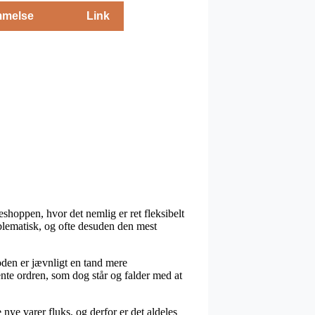
melse
Link
hoppen, hvor det nemlig er ret fleksibelt
oblematisk, og ofte desuden den mest
toden er jævnligt en tand mere
nte ordren, som dog står og falder med at
nye varer fluks, og derfor er det aldeles