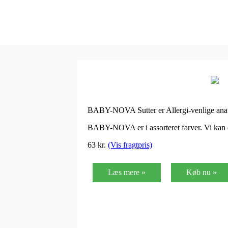
BABY-NOVA Sutter er Allergi-venlige anatom
BABY-NOVA er i assorteret farver. Vi kan de
63
kr.
(Vis fragtpris)
Læs mere »
Køb nu »