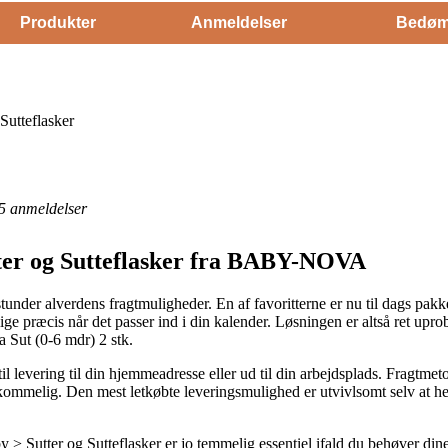
Produkter
Anmeldelser
Bedøm
Sutteflasker
5
anmeldelser
ter og Sutteflasker fra BABY-NOVA
er alverdens fragtmuligheder. En af favoritterne er nu til dags pakkes
ige præcis når det passer ind i din kalender. Løsningen er altså ret upr
 Sut (0-6 mdr) 2 stk.
 til levering til din hjemmeadresse eller ud til din arbejdsplads. Fragtme
ommelig. Den mest letkøbte leveringsmulighed er utvivlsomt selv at he
 Sutter og Sutteflasker er jo temmelig essentiel ifald du behøver dine 