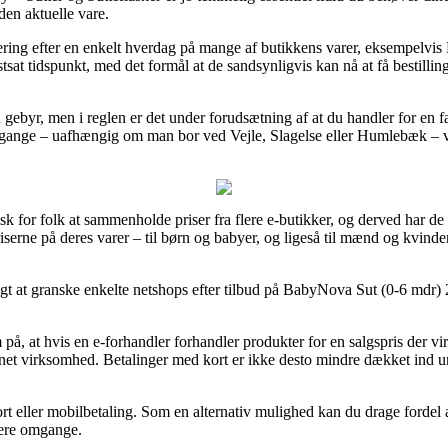
 den aktuelle vare.
 levering efter en enkelt hverdag på mange af butikkens varer, eksempelv
sat tidspunkt, med det formål at de sandsynligvis kan nå at få bestilling
n gebyr, men i reglen er det under forudsætning af at du handler for en 
 gange – uafhængig om man bor ved Vejle, Slagelse eller Humlebæk – vil 
tisk for folk at sammenholde priser fra flere e-butikker, og derved har
serne på deres varer – til børn og babyer, og ligeså til mænd og kvind
tigt at granske enkelte netshops efter tilbud på BabyNova Sut (0-6 mdr) 
 at hvis en e-forhandler forhandler produkter for en salgspris der virk
net virksomhed. Betalinger med kort er ikke desto mindre dækket ind un
kort eller mobilbetaling. Som en alternativ mulighed kan du drage fordel a
flere omgange.