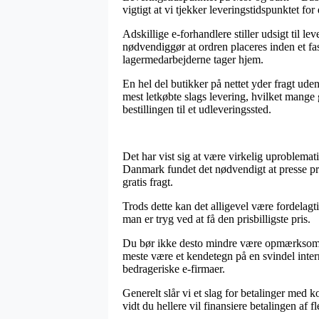
vigtigt at vi tjekker leveringstidspunktet for
Adskillige e-forhandlere stiller udsigt til
nødvendiggør at ordren placeres inden et fast
lagermedarbejderne tager hjem.
En hel del butikker på nettet yder fragt ude
mest letkøbte slags levering, hvilket mange
bestillingen til et udleveringssted.
Det har vist sig at være virkelig uproblema
Danmark fundet det nødvendigt at presse pri
gratis fragt.
Trods dette kan det alligevel være fordelag
man er tryg ved at få den prisbilligste pris.
Du bør ikke desto mindre være opmærksom på,
meste være et kendetegn på en svindel inter
bedrageriske e-firmaer.
Generelt slår vi et slag for betalinger med 
vidt du hellere vil finansiere betalingen af 