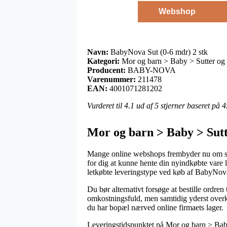
Webshop
Navn:
BabyNova Sut (0-6 mdr) 2 stk
Kategori:
Mor og barn > Baby > Sutter og 
Producent:
BABY-NOVA
Varenummer:
211478
EAN:
4001071281202
Vurderet til
4.1
ud af 5 stjerner baseret på
4
Mor og barn > Baby > Sut
Mange online webshops frembyder nu om stund
for dig at kunne hente din nyindkøbte vare l
letkøbte leveringstype ved køb af BabyNova
Du bør alternativt forsøge at bestille ordren
omkostningsfuld, men samtidig yderst overk
du har bopæl nærved online firmaets lager.
Leveringstidspunktet på Mor og barn > Baby >