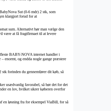
is BabyNova Sut (0-6 mdr) 2 stk, som
en klargjort forud for at
fastsat sum. Alternativt bør man vælge den
være at få fragtfirmaet til at levere
 de fleste BABY-NOVA internet handler i
er – enormt, og endda nogle gange præstere
2 stk forinden du gennemfører dit køb, så
er usædvanlig favorabel, så bør det for det
der en lov, hvilket sikrer køberen overfor
f en løsning fra for eksempel ViaBill, for så