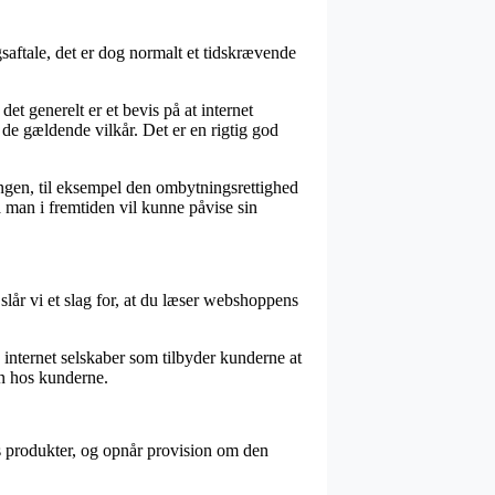
aftale, det er dog normalt et tidskrævende
 generelt er et bevis på at internet
r de gældende vilkår. Det er en rigtig god
ingen, til eksempel den ombytningsrettighed
å man i fremtiden vil kunne påvise sin
lår vi et slag for, at du læser webshoppens
le internet selskaber som tilbyder kunderne at
en hos kunderne.
es produkter, og opnår provision om den