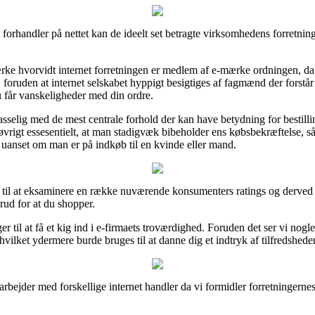
andler på nettet kan de ideelt set betragte virksomhedens forretnings
 hvorvidt internet forretningen er medlem af e-mærke ordningen, da det
r, foruden at internet selskabet hyppigt besigtiges af fagmænd der forstå
 får vanskeligheder med din ordre.
passelig med de mest centrale forhold der kan have betydning for bestill
 øvrigt essesentielt, at man stadigvæk bibeholder ens købsbekræftelse, s
uanset om man er på indkøb til en kvinde eller mand.
er til at eksaminere en række nuværende konsumenters ratings og derved s
rud for at du shopper.
nger til at få et kig ind i e-firmaets troværdighed. Foruden det ser vi nog
hvilket ydermere burde bruges til at danne dig et indtryk af tilfredshed
arbejder med forskellige internet handler da vi formidler forretningern