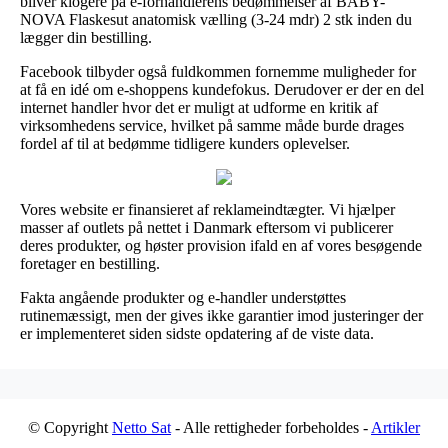
bliver klogere på e-forhandlerens bedømmelser af BABY-
NOVA Flaskesut anatomisk vælling (3-24 mdr) 2 stk inden du
lægger din bestilling.
Facebook tilbyder også fuldkommen fornemme muligheder for
at få en idé om e-shoppens kundefokus. Derudover er der en del
internet handler hvor det er muligt at udforme en kritik af
virksomhedens service, hvilket på samme måde burde drages
fordel af til at bedømme tidligere kunders oplevelser.
Vores website er finansieret af reklameindtægter. Vi hjælper
masser af outlets på nettet i Danmark eftersom vi publicerer
deres produkter, og høster provision ifald en af vores besøgende
foretager en bestilling.
Fakta angående produkter og e-handler understøttes
rutinemæssigt, men der gives ikke garantier imod justeringer der
er implementeret siden sidste opdatering af de viste data.
© Copyright
Netto Sat
- Alle rettigheder forbeholdes -
Artikler