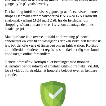
gange byde på gratis levering.
Det kan dog imidlertid vise sig gunstigt at efterse visse internet
shops i Danmark efter rabatkoder på BABY-NOVA Flaskesut
anatomisk vælling (3-24 mdr) 2 stk før du færdiggør din
shopping, sådan at man ikke er i tvivl om at antage den mest
betalelige pris.
Man bør bare ikke overse, at ifald en forretning på nettet
annoncerer en vare til en udsalgspris der kan virke helt fantastisk
lav, bør det ofte være et fingerpeg om en falsk e-shop. Kortkøb
er imidlertid inkluderet i et regelsæt, som dækker dig som kunde
imod uægte online forhandlere.
Generelt foreslår vi kortkøb eller betalinger med mobilen.
Alternativt bør du udnytte et afbetalingstilbud fra f.eks. ViaBill,
for så vidt du foretrækker at honorere beløbet over en længere
periode.