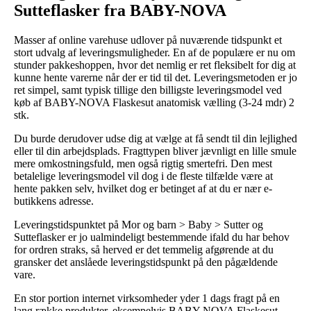
Sutteflasker fra BABY-NOVA
Masser af online varehuse udlover på nuværende tidspunkt et
stort udvalg af leveringsmuligheder. En af de populære er nu om
stunder pakkeshoppen, hvor det nemlig er ret fleksibelt for dig at
kunne hente varerne når der er tid til det. Leveringsmetoden er jo
ret simpel, samt typisk tillige den billigste leveringsmodel ved
køb af BABY-NOVA Flaskesut anatomisk vælling (3-24 mdr) 2
stk.
Du burde derudover udse dig at vælge at få sendt til din lejlighed
eller til din arbejdsplads. Fragttypen bliver jævnligt en lille smule
mere omkostningsfuld, men også rigtig smertefri. Den mest
betalelige leveringsmodel vil dog i de fleste tilfælde være at
hente pakken selv, hvilket dog er betinget af at du er nær e-
butikkens adresse.
Leveringstidspunktet på Mor og barn > Baby > Sutter og
Sutteflasker er jo ualmindeligt bestemmende ifald du har behov
for ordren straks, så herved er det temmelig afgørende at du
gransker det anslåede leveringstidspunkt på den pågældende
vare.
En stor portion internet virksomheder yder 1 dags fragt på en
lang række produkter, eksempelvis BABY-NOVA Flaskesut