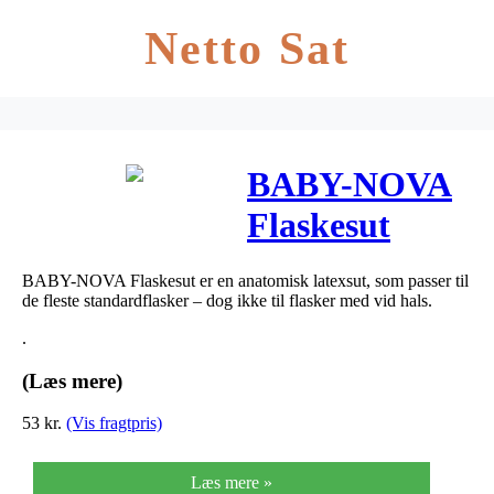
Netto Sat
BABY-NOVA
Flaskesut
anatomisk
BABY-NOVA Flaskesut er en anatomisk latexsut, som passer til
vælling (3-24
de fleste standardflasker – dog ikke til flasker med vid hals.
mdr) 2 stk
.
(Læs mere)
53
kr.
(Vis fragtpris)
Læs mere »