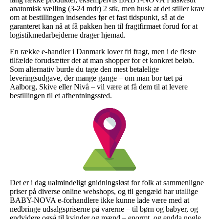
anatomisk vælling (3-24 mdr) 2 stk, men husk at det stiller krav
om at bestillingen indsendes før et fast tidspunkt, så at de
garanteret kan nå at få pakken hen til fragtfirmaet forud for at
logistikmedarbejderne drager hjemad.
En række e-handler i Danmark lover fri fragt, men i de fleste
tilfælde forudsætter det at man shopper for et konkret beløb.
Som alternativ burde du tage den mest betalelige
leveringsudgave, der mange gange – om man bor tæt på
Aalborg, Skive eller Nivå – vil være at få dem til at levere
bestillingen til et afhentningssted.
Det er i dag ualmindeligt gnidningsløst for folk at sammenligne
priser på diverse online webshops, og til gengæld har utallige
BABY-NOVA e-forhandlere ikke kunne lade være med at
nedbringe udsalgspriserne på varerne – til børn og babyer, og
endvidere også til kvinder og mænd – enormt, og endda nogle