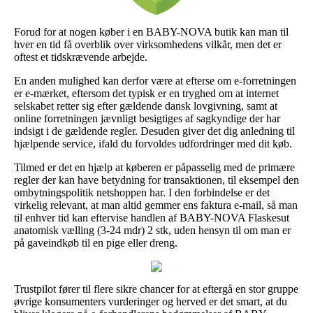
Forud for at nogen køber i en BABY-NOVA butik kan man til
hver en tid få overblik over virksomhedens vilkår, men det er
oftest et tidskrævende arbejde.
En anden mulighed kan derfor være at efterse om e-forretningen
er e-mærket, eftersom det typisk er en tryghed om at internet
selskabet retter sig efter gældende dansk lovgivning, samt at
online forretningen jævnligt besigtiges af sagkyndige der har
indsigt i de gældende regler. Desuden giver det dig anledning til
hjælpende service, ifald du forvoldes udfordringer med dit køb.
Tilmed er det en hjælp at køberen er påpasselig med de primære
regler der kan have betydning for transaktionen, til eksempel den
ombytningspolitik netshoppen har. I den forbindelse er det
virkelig relevant, at man altid gemmer ens faktura e-mail, så man
til enhver tid kan eftervise handlen af BABY-NOVA Flaskesut
anatomisk vælling (3-24 mdr) 2 stk, uden hensyn til om man er
på gaveindkøb til en pige eller dreng.
Trustpilot fører til flere sikre chancer for at eftergå en stor gruppe
øvrige konsumenters vurderinger og herved er det smart, at du