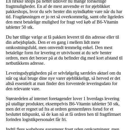
En række shops på nettet udlover nu mange forskellige
fragtmuligheder. En af de mest anvendte er for øjeblikket
pakkeshops, hvor du selv henter din nyindkøbte vare når du har
tid. Fragtløsningen er jo ret så overkommelig, samt ofte ligeledes
den mest betalelige mulighed for fragt ved køb af B6-Vitamin
tabletter 50 stk.
Du bør tillige vælge at få pakken leveret til din adresse eller til
din arbejdsplads. Den er en gang i mellem lidt mere
omkostningsfuld, men omvendt temmelig enkel. Den mest
betalelige form for levering er utvivlsomt at du selv henter
ordren, men det beroer på at du befinder dig med kort afstand til
netbutikkens adresse.
Leveringsdygtigheden på er selvfølgelig særdeles aktuel om du
står og skal bruge dine nye varer øjeblikkeligt, så herved er det
altså essentielt at man finder den forventede leveringsdato for
den relevante vare.
Størstedelen af internet foretagender lover 1 hverdags levering
på utallige produkter, eksempelvis B6-Vitamin tabletter 50 stk,
men det er regnet ud fra at ordren gennemføres forud for et
besluttet tidspunkt, så de kan nå at få ordren hen til fragtfirmaet
forinden logistikpersonalet får fri.
Indtil flere webshops garanterer fragt uden omkostninger, men