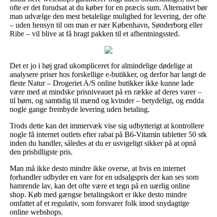
ofte er det forudsat at du køber for en præcis sum. Alternativt bør
man udvælge den mest betalelige mulighed for levering, der ofte
– uden hensyn til om man er nær København, Sønderborg eller
Ribe – vil blive at få bragt pakken til et afhentningssted.
Det er jo i høj grad ukompliceret for almindelige dødelige at
analysere priser hos forskellige e-butikker, og derfor har langt de
fleste Natur – Drogeriet A/S online butikker ikke kunne lade
være med at mindske prisniveauet på en række af deres varer –
til børn, og samtidig til mænd og kvinder – betydeligt, og endda
nogle gange frembyde levering uden betaling.
Trods dette kan det immervæk vise sig udbytterigt at kontrollere
nogle få internet outlets efter rabat på B6-Vitamin tabletter 50 stk
inden du handler, således at du er usvigeligt sikker på at opnå
den prisbilligste pris.
Man må ikke desto mindre ikke overse, at hvis en internet
forhandler udbyder en vare for en udsalgspris der kan ses som
hamrende lav, kan det ofte være et tegn på en uærlig online
shop. Køb med gængse betalingskort er ikke desto mindre
omfattet af et regulativ, som forsvarer folk imod snydagtige
online webshops.