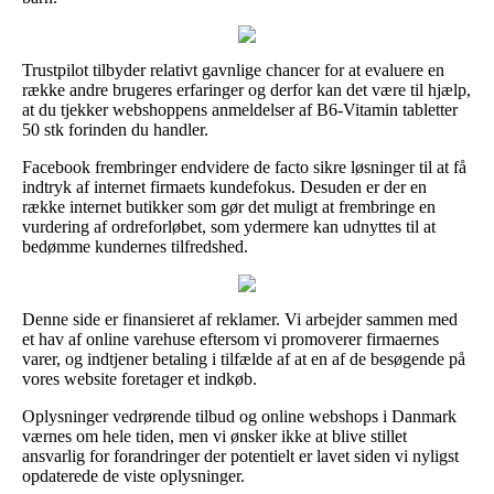
Trustpilot tilbyder relativt gavnlige chancer for at evaluere en
række andre brugeres erfaringer og derfor kan det være til hjælp,
at du tjekker webshoppens anmeldelser af B6-Vitamin tabletter
50 stk forinden du handler.
Facebook frembringer endvidere de facto sikre løsninger til at få
indtryk af internet firmaets kundefokus. Desuden er der en
række internet butikker som gør det muligt at frembringe en
vurdering af ordreforløbet, som ydermere kan udnyttes til at
bedømme kundernes tilfredshed.
Denne side er finansieret af reklamer. Vi arbejder sammen med
et hav af online varehuse eftersom vi promoverer firmaernes
varer, og indtjener betaling i tilfælde af at en af de besøgende på
vores website foretager et indkøb.
Oplysninger vedrørende tilbud og online webshops i Danmark
værnes om hele tiden, men vi ønsker ikke at blive stillet
ansvarlig for forandringer der potentielt er lavet siden vi nyligst
opdaterede de viste oplysninger.