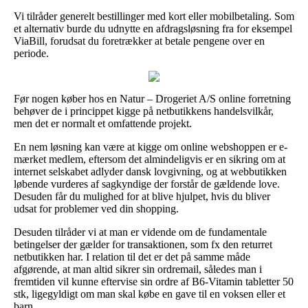
Vi tilråder generelt bestillinger med kort eller mobilbetaling. Som
et alternativ burde du udnytte en afdragsløsning fra for eksempel
ViaBill, forudsat du foretrækker at betale pengene over en
periode.
Før nogen køber hos en Natur – Drogeriet A/S online forretning
behøver de i princippet kigge på netbutikkens handelsvilkår,
men det er normalt et omfattende projekt.
En nem løsning kan være at kigge om online webshoppen er e-
mærket medlem, eftersom det almindeligvis er en sikring om at
internet selskabet adlyder dansk lovgivning, og at webbutikken
løbende vurderes af sagkyndige der forstår de gældende love.
Desuden får du mulighed for at blive hjulpet, hvis du bliver
udsat for problemer ved din shopping.
Desuden tilråder vi at man er vidende om de fundamentale
betingelser der gælder for transaktionen, som fx den returret
netbutikken har. I relation til det er det på samme måde
afgørende, at man altid sikrer sin ordremail, således man i
fremtiden vil kunne eftervise sin ordre af B6-Vitamin tabletter 50
stk, ligegyldigt om man skal købe en gave til en voksen eller et
barn.