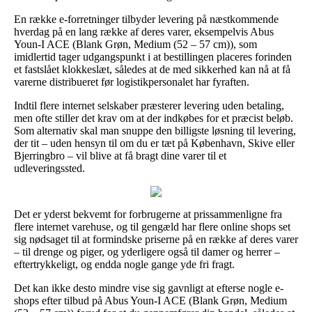
En række e-forretninger tilbyder levering på næstkommende
hverdag på en lang række af deres varer, eksempelvis Abus
Youn-I ACE (Blank Grøn, Medium (52 – 57 cm)), som
imidlertid tager udgangspunkt i at bestillingen placeres forinden
et fastslået klokkeslæt, således at de med sikkerhed kan nå at få
varerne distribueret før logistikpersonalet har fyraften.
Indtil flere internet selskaber præsterer levering uden betaling,
men ofte stiller det krav om at der indkøbes for et præcist beløb.
Som alternativ skal man snuppe den billigste løsning til levering,
der tit – uden hensyn til om du er tæt på København, Skive eller
Bjerringbro – vil blive at få bragt dine varer til et
udleveringssted.
Det er yderst bekvemt for forbrugerne at prissammenligne fra
flere internet varehuse, og til gengæld har flere online shops set
sig nødsaget til at formindske priserne på en række af deres varer
– til drenge og piger, og yderligere også til damer og herrer –
eftertrykkeligt, og endda nogle gange yde fri fragt.
Det kan ikke desto mindre vise sig gavnligt at efterse nogle e-
shops efter tilbud på Abus Youn-I ACE (Blank Grøn, Medium