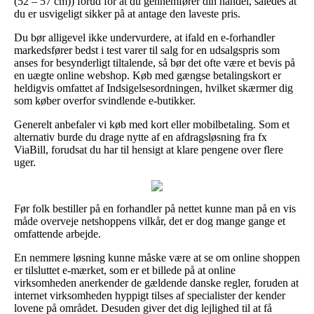
(52 – 57 cm)) forud for at du gennemfører din handel, således at
du er usvigeligt sikker på at antage den laveste pris.
Du bør alligevel ikke undervurdere, at ifald en e-forhandler
markedsfører bedst i test varer til salg for en udsalgspris som
anses for besynderligt tiltalende, så bør det ofte være et bevis på
en uægte online webshop. Køb med gængse betalingskort er
heldigvis omfattet af Indsigelsesordningen, hvilket skærmer dig
som køber overfor svindlende e-butikker.
Generelt anbefaler vi køb med kort eller mobilbetaling. Som et
alternativ burde du drage nytte af en afdragsløsning fra fx
ViaBill, forudsat du har til hensigt at klare pengene over flere
uger.
Før folk bestiller på en forhandler på nettet kunne man på en vis
måde overveje netshoppens vilkår, det er dog mange gange et
omfattende arbejde.
En nemmere løsning kunne måske være at se om online shoppen
er tilsluttet e-mærket, som er et billede på at online
virksomheden anerkender de gældende danske regler, foruden at
internet virksomheden hyppigt tilses af specialister der kender
lovene på området. Desuden giver det dig lejlighed til at få