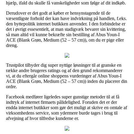
hjælp, ifald du skulle få vanskeligheder som følge af dit indkøb.
Derudover er det godt at køber er hensynstagende til de
væsentligste forhold der kan have indvirkning på handlen, f.eks.
den byttepolitik internet butikken anvender. I den forbindelse er
det i øvrigt essesentielt, at man stadigvæk bevarer sin kvittering,
så man altid vil kunne bekræfte sin bestilling af Abus Youn-I
ACE (Blank Grøn, Medium (52 – 57 cm)), om du er pige eller
dreng.
Trustpilot tilbyder dig super nyttige løsninger til at granske en
række andre brugeres ratings og af den grund rekommanderer
vi, at du eftergår online shoppens vurderinger af Abus Youn-I
ACE (Blank Grøn, Medium (52 – 57 cm)) inden du placerer din
ordre.
Facebook medfører ligeledes super gunstige metoder til at få
indtryk af internet firmaets pålidelighed. Foruden det er der
endda internet butikker som gør det muligt at skrive en omtale af
virksomhedens service, som ydermere burde tages i brug til
afvejning af hvor tilfredse kunderne er.