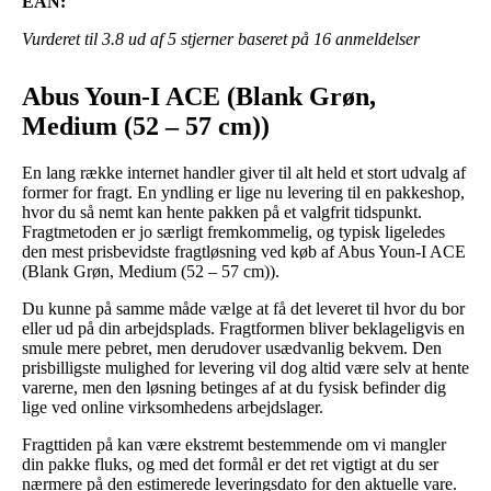
EAN:
Vurderet til
3.8
ud af 5 stjerner baseret på
16
anmeldelser
Abus Youn-I ACE (Blank Grøn,
Medium (52 – 57 cm))
En lang række internet handler giver til alt held et stort udvalg af
former for fragt. En yndling er lige nu levering til en pakkeshop,
hvor du så nemt kan hente pakken på et valgfrit tidspunkt.
Fragtmetoden er jo særligt fremkommelig, og typisk ligeledes
den mest prisbevidste fragtløsning ved køb af Abus Youn-I ACE
(Blank Grøn, Medium (52 – 57 cm)).
Du kunne på samme måde vælge at få det leveret til hvor du bor
eller ud på din arbejdsplads. Fragtformen bliver beklageligvis en
smule mere pebret, men derudover usædvanlig bekvem. Den
prisbilligste mulighed for levering vil dog altid være selv at hente
varerne, men den løsning betinges af at du fysisk befinder dig
lige ved online virksomhedens arbejdslager.
Fragttiden på kan være ekstremt bestemmende om vi mangler
din pakke fluks, og med det formål er det ret vigtigt at du ser
nærmere på den estimerede leveringsdato for den aktuelle vare.