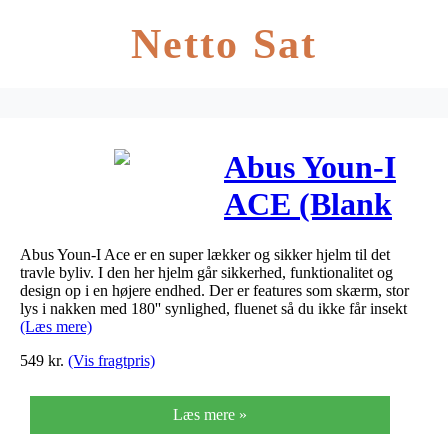
Netto Sat
Abus Youn-I
ACE (Blank
Grøn,
Abus Youn-I Ace er en super lækker og sikker hjelm til det
Medium (52 –
travle byliv. I den her hjelm går sikkerhed, funktionalitet og
design op i en højere endhed. Der er features som skærm, stor
57 cm))
lys i nakken med 180'' synlighed, fluenet så du ikke får insekt
(Læs mere)
549
kr.
(Vis fragtpris)
Læs mere »