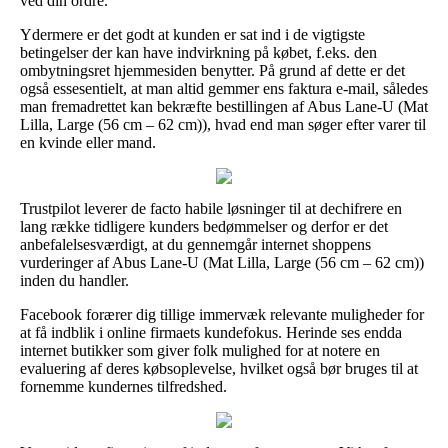
ved din ordre.
Ydermere er det godt at kunden er sat ind i de vigtigste
betingelser der kan have indvirkning på købet, f.eks. den
ombytningsret hjemmesiden benytter. På grund af dette er det
også essesentielt, at man altid gemmer ens faktura e-mail, således
man fremadrettet kan bekræfte bestillingen af Abus Lane-U (Mat
Lilla, Large (56 cm – 62 cm)), hvad end man søger efter varer til
en kvinde eller mand.
Trustpilot leverer de facto habile løsninger til at dechifrere en
lang række tidligere kunders bedømmelser og derfor er det
anbefalelsesværdigt, at du gennemgår internet shoppens
vurderinger af Abus Lane-U (Mat Lilla, Large (56 cm – 62 cm))
inden du handler.
Facebook forærer dig tillige immervæk relevante muligheder for
at få indblik i online firmaets kundefokus. Herinde ses endda
internet butikker som giver folk mulighed for at notere en
evaluering af deres købsoplevelse, hvilket også bør bruges til at
fornemme kundernes tilfredshed.