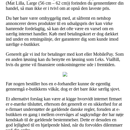
(Mat Lilla, Large (56 cm – 62 cm)) forinden du gennemfører din
handel, så man ikke er i tvivl om at opnå den laveste pris.
Du bør bare være omhyggelig med, at såfremt en netshop
annoncerer deres produkter til en udsalgspris der kan virke
hamrende fordelagtig, så kan det ofte være en varsel om en
uærlig internet handler. Køb med betalingskort er dog dækket
ind under en retningslinje, der garanterer dig som kunde imod
uærlige e-butikker.
Generelt går vi ind for betalinger med kort eller MobilePay. Som
en anden løsning kan du benytte en løsning som f.eks. ViaBill,
hvis du gerne vil finansiere omkostningerne ude i fremtiden.
Før nogen bestiller hos en e-forhandler kunne de egentlig
gennemgå e-butikkens vilkår, dog er det bare ikke særlig sjovt.
Et alternativt forslag kan være at kigge hvorvidt internet firmaet
er e-mærke tilsluttet, eftersom det generelt er en sikkerhed for at
e-firmaet understøtter de gældende danske regler, foruden at e-
butikken en gang i mellem overvåges af sagkyndige der har nøje
kendskab til de gældende bestemmelser. Dette er desuden en
god lejlighed til en hjælpende hånd, når du forvoldes dilemmaer