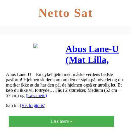
Netto Sat
Abus Lane-U
(Mat Lilla,
Large (56 cm
Abus Lane-U – En cykelhjelm med måske verdens bedste
– 62 cm))
pasform! Hjelmen sidder som om den er støbt på hovedet og du
mærker ikke at du har den på, da hjelmen også er utrolig let. Et
køb du ikke vil fortryde… Fås i 2 størrelser, Medium (52 cm –
57 cm) og
(Læs mere)
625
kr.
(Vis fragtpris)
Læs mere »