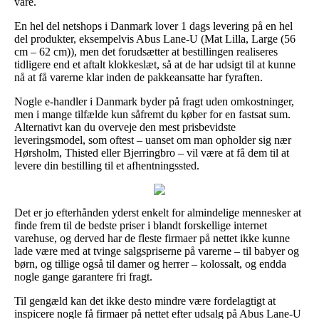
vare.
En hel del netshops i Danmark lover 1 dags levering på en hel
del produkter, eksempelvis Abus Lane-U (Mat Lilla, Large (56
cm – 62 cm)), men det forudsætter at bestillingen realiseres
tidligere end et aftalt klokkeslæt, så at de har udsigt til at kunne
nå at få varerne klar inden de pakkeansatte har fyraften.
Nogle e-handler i Danmark byder på fragt uden omkostninger,
men i mange tilfælde kun såfremt du køber for en fastsat sum.
Alternativt kan du overveje den mest prisbevidste
leveringsmodel, som oftest – uanset om man opholder sig nær
Hørsholm, Thisted eller Bjerringbro – vil være at få dem til at
levere din bestilling til et afhentningssted.
Det er jo efterhånden yderst enkelt for almindelige mennesker at
finde frem til de bedste priser i blandt forskellige internet
varehuse, og derved har de fleste firmaer på nettet ikke kunne
lade være med at tvinge salgspriserne på varerne – til babyer og
børn, og tillige også til damer og herrer – kolossalt, og endda
nogle gange garantere fri fragt.
Til gengæld kan det ikke desto mindre være fordelagtigt at
inspicere nogle få firmaer på nettet efter udsalg på Abus Lane-U