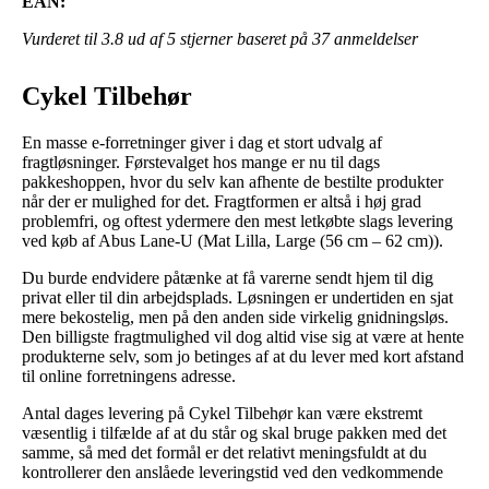
EAN:
Vurderet til
3.8
ud af 5 stjerner baseret på
37
anmeldelser
Cykel Tilbehør
En masse e-forretninger giver i dag et stort udvalg af
fragtløsninger. Førstevalget hos mange er nu til dags
pakkeshoppen, hvor du selv kan afhente de bestilte produkter
når der er mulighed for det. Fragtformen er altså i høj grad
problemfri, og oftest ydermere den mest letkøbte slags levering
ved køb af Abus Lane-U (Mat Lilla, Large (56 cm – 62 cm)).
Du burde endvidere påtænke at få varerne sendt hjem til dig
privat eller til din arbejdsplads. Løsningen er undertiden en sjat
mere bekostelig, men på den anden side virkelig gnidningsløs.
Den billigste fragtmulighed vil dog altid vise sig at være at hente
produkterne selv, som jo betinges af at du lever med kort afstand
til online forretningens adresse.
Antal dages levering på Cykel Tilbehør kan være ekstremt
væsentlig i tilfælde af at du står og skal bruge pakken med det
samme, så med det formål er det relativt meningsfuldt at du
kontrollerer den anslåede leveringstid ved den vedkommende